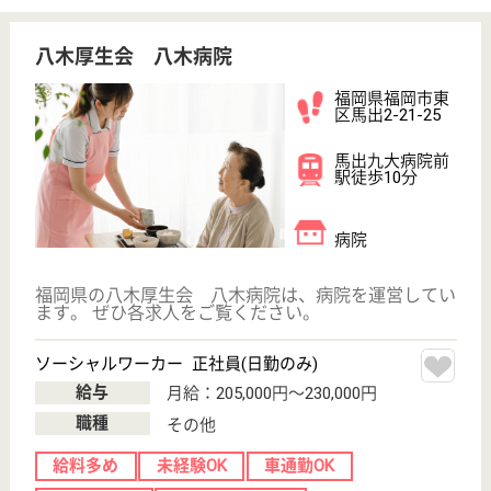
介護の転職支援サービスお申込み
30
簡単
登録
秒
保有資格を選択してくださ
誕生年を入
い
誕生年
必須
保有資格
必須
初任者研修
実務者研修
(ヘルパー2級)
(ヘルパー1級)
介護福祉士
社会福祉士
戻る
ケアマネジャー
PT
次のステッ
OT
その他・なし
次のステップへ