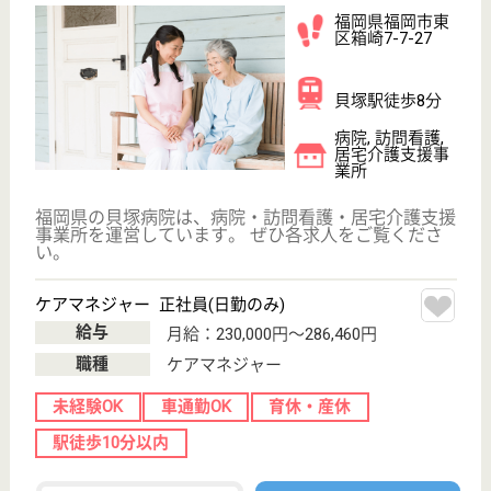
永寿会 シーサイド病院
福岡県福岡市西
区今津3810
九大学研都市駅
バス10分
グループホーム,
デイケア, 病院,
介護医療院, ...
福岡県の永寿会 シーサイド病院は、グループホー
ム・デイケア・病院を運営しています。 ぜひ各求人
をご覧ください。
介護支援専門員 正社員(日勤のみ)
給与
月給：226,660円〜237,160円
職種
ケアマネジャー
未経験OK
賞与4か月以上
車通勤OK
育休・産休
託児所あり
WEB問合せ
詳細を見る
施設ケアマネージャー 正社員(日勤のみ)
給与
月給：224,160円〜234,160円