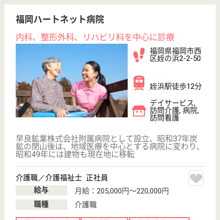
給与
月給：199,300円〜271,300円
職種
ケアマネジャー
未経験OK
賞与4か月以上
車通勤OK
育休・産休
寮あり
WEB問合せ
詳細を見る
看護助手 正社員
給与
月給：209,000円〜282,800円
職種
その他
無資格可
未経験OK
賞与4か月以上
車通勤OK
育休・産休
寮あり
WEB問合せ
詳細を見る
原三信病院 香椎原病院
福岡県福岡市東
区香椎3-3-1