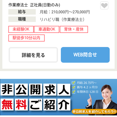
井尻駅徒歩10分
病院, 訪問看護
ママさんも嬉しい◎25年12月より院内保育所きらき
ら星を開設し、子育て中の方をバックアップしていま
す☆
社会福祉士 正社員(日勤のみ)
給与
月給：203,000円〜240,000円
職種
その他
給料多め
車通勤OK
育休・産休
駅徒歩10分以内
WEB問合せ
詳細を見る
作業療法士 正社員(日勤のみ)
給与
年収：3,300,000円〜3,996,000円
職種
リハビリ職（作業療法士）
給料多め
車通勤OK
育休・産休
駅徒歩10分以内
WEB問合せ
詳細を見る