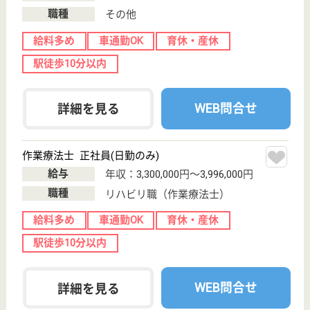
看護助手 正社員
給与
月給：184,290円〜223,900円
職種
その他
休み多め
無資格可
未経験OK
賞与4か月以上
車通勤OK
育休・産休
WEB問合せ
詳細を見る
寺沢病院
福岡県福岡市南
区市崎1-14-11
西鉄平尾駅徒歩
8分
病院, 居宅介護
支援事業所, 訪
問看護, デイケ
ア,...
福岡県の寺沢病院は、病院・居宅介護支援事業所・訪
問看護を運営しています。 ぜひ各求人をご覧くださ
い。