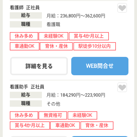
七隈駅徒歩16分
病院
スポーツ選手や患者様、健康・体力づくりを目的とす
る方々のニーズを追求し、豊かな創造力と結束力、確
かな技術によってスポーツ医・科学を通 じたサービ
スを提供します
看護職 正社員
給与
月給：243,000円〜319,000円
職種
看護職
車通勤OK
育休・産休
WEB問合せ
詳細を見る
にゅうわ会 及川病院
福岡県福岡市中
央区平尾2-21-
16
西鉄平尾駅徒歩
7分