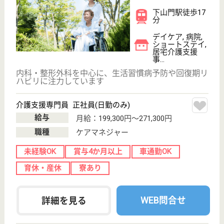
華林会 村上華林堂病院
福岡市西区の地域に密着した中核病院
福岡県福岡市西
区戸切2-14-45
橋本駅徒歩5分
病院
高齢化率の高い福岡市近郊の住宅地に位置、周辺の医
療・介護施設と相互協力し生活圏内で完結する包括的
な医療・介護サービスを提供、緩和ケア・在宅療養に
力を入れている
介護職 正社員(日勤のみ)
給与
月給：181,088円〜201,088円
職種
介護職
無資格可
未経験OK
車通勤OK
住宅手当あり
育休・産休
託児所あり
WEB問合せ
詳細を見る
青洲会 百年橋リハビリテーション病院