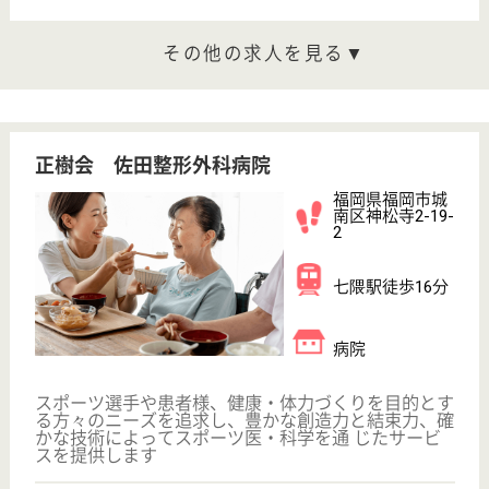
福岡ハートネット病院
内科、整形外科、リハビリ科を中心に診療
福岡県福岡市西
区姪の浜2-2-50
姪浜駅徒歩12分
デイサービス,
訪問介護, 病院,
訪問看護
早良鉱業株式会社附属病院として設立、昭和37年炭
鉱の閉山後は、地域医療を中心とする病院に変わり、
昭和49年には建物も現在地に移転
介護職／介護福祉士 正社員
給与
月給：205,000円〜220,000円
職種
介護職
賞与4か月以上
車通勤OK
住宅手当あり
育休・産休
寮あり
新卒OK
WEB問合せ
詳細を見る
看護師 正社員(日勤のみ)
給与
月給：216,000円〜260,000円