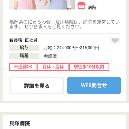
WEB問合せ
詳細を見る
聖峰会 聖峰会マリン病院
福岡県福岡市西
区小戸3-55-12
下山門駅徒歩12
分
病院
福岡県の聖峰会 聖峰会マリン病院は、病院を運営し
ています。 ぜひ各求人をご覧ください。
看護職 正社員
給与
月給：232,600円〜318,300円
職種
看護職
未経験OK
車通勤OK
育休・産休
WEB問合せ
詳細を見る