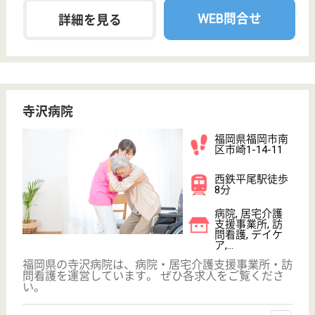
病院
福岡県のにゅうわ会 及川病院は、病院を運営してい
ます。 ぜひ各求人をご覧ください。
看護職 正社員
給与
月給：244,000円〜315,000円
職種
看護職
車通勤OK
育休・産休
駅徒歩10分以内
WEB問合せ
詳細を見る
貝塚病院
福岡県福岡市東
区箱崎7-7-27
貝塚駅徒歩8分
病院, 訪問看護,
居宅介護支援事
業所
福岡県の貝塚病院は、病院・訪問看護・居宅介護支援
事業所を運営しています。 ぜひ各求人をご覧くださ