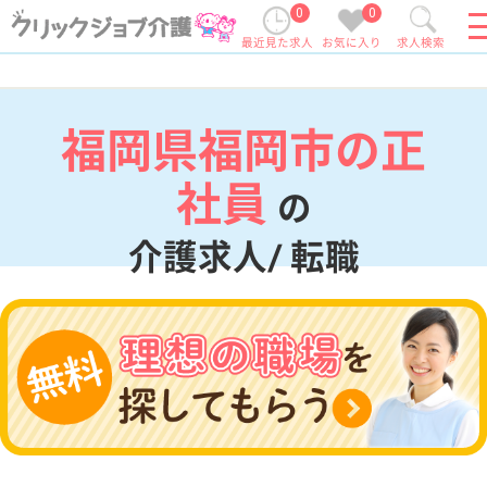
0
0
最近見た求人
お気に入り
求人検索
福岡県福岡市の正
社員
の
介護求人/ 転職
現在の検索条件
福岡県/福岡市
変更
エリア・駅
正社員
変更
こだわり条件