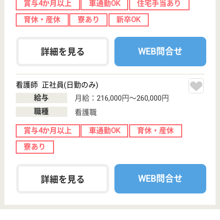
香椎駅徒歩17分
病院, 介護医療
院
福岡県の原三信病院 香椎原病院は、病院・介護医療
院を運営しています。 ぜひ各求人をご覧ください。
介護支援専門員 正社員(日勤のみ)
給与
月給：200,300円〜349,900円
職種
ケアマネジャー
休み多め
車通勤OK
住宅手当あり
育休・産休
WEB問合せ
詳細を見る
八木厚生会 八木病院
福岡県福岡市東
区馬出2-21-25
馬出九大病院前
駅徒歩10分
病院