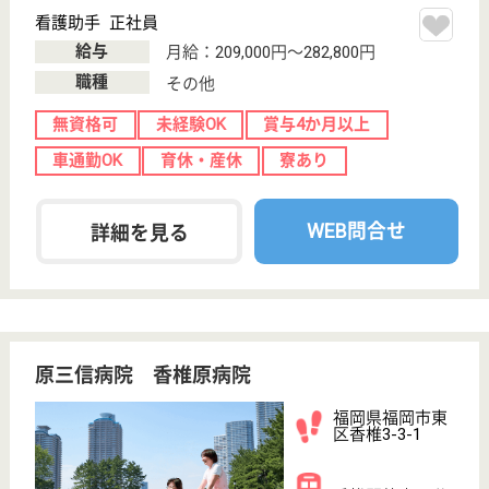
福岡県福岡市中
央区清川3-17-
11
西鉄平尾駅徒歩
12分
病院, デイケア,
居宅介護支援事
業所, 訪問看護,...
福岡県の青洲会 百年橋リハビリテーション病院は、
病院・デイケア・居宅介護支援事業所を運営していま
す。 ぜひ各求人をご覧ください。
正看護師 正社員
給与
月給：230,000円〜304,000円
職種
その他
休み多め
賞与4か月以上
車通勤OK
住宅手当あり
育休・産休
WEB問合せ
詳細を見る
もっとみる（21-40 件 /241 件）