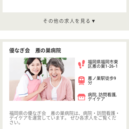
介護職 正社員(日勤のみ)
給与
月給：184,160円〜232,160円
職種
介護職
休み多め
駅徒歩10分以内
WEB問合せ
詳細を見る
看護助手 正社員
給与
月給：203,600円〜230,688円
職種
その他
無資格可
未経験OK
駅徒歩10分以内
WEB問合せ
詳細を見る
その他の求人を見る
正樹会 佐田整形外科病院
福岡県福岡市城
南区神松寺2-19-
2