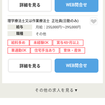
職種
ケアマネジャー
賞与4か月以上
車通勤OK
育休・産休
託児所あり
WEB問合せ
詳細を見る
その他の求人を見る
和仁会 福岡和仁会病院
192床の療養型の病院
福岡県福岡市西
区生の松原1-33-
18
下山門駅徒歩17
分
デイケア, 病院,
ショートステイ,
居宅介護支援
事...
内科・整形外科を中心に、生活習慣病予防や回復期リ
ハビリに注力しています
介護支援専門員 正社員(日勤のみ)