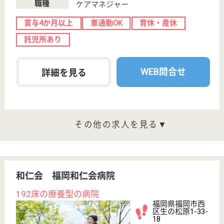
博愛会 博愛会病院
福岡県福岡市中
央区笹丘1-28-
25
博多駅車20分
病院
福岡県の博愛会 博愛会病院は、病院を運営していま
す。 ぜひ各求人をご覧ください。
看護職 正社員(日勤のみ)
給与
月給：185,000円〜205,000円
職種
看護職
賞与4か月以上
車通勤OK
育休・産休
WEB問合せ
詳細を見る