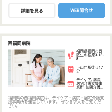
看護師の求人・転職なら
『クリックジョブ看護』
介護職求人支援サービス『クリックジョブ介護』運営会社:
ライフワンズ株式会社 ( 厚生労働大臣許可 )13- ユ -303765
Copyright©LifeOnes Ltd. All Rights Reserved
?>