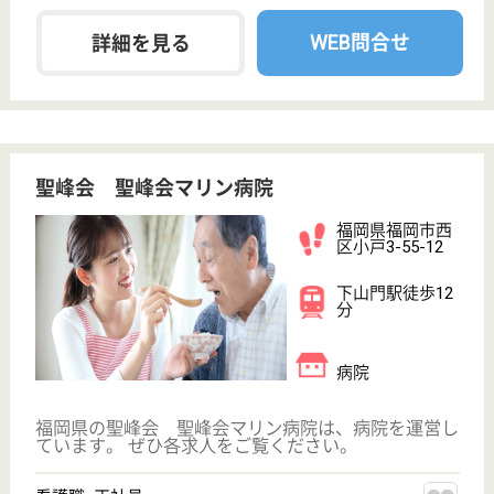
看護補助 正社員
給与
月給：192,588円〜234,888円
職種
その他
無資格可
未経験OK
賞与4か月以上
車通勤OK
育休・産休
WEB問合せ
詳細を見る
正看護師／外来及び訪問 正社員(日勤のみ)
給与
月給：195,000円〜240,000円
職種
その他
未経験OK
賞与4か月以上
土日休み
車通勤OK
育休・産休
WEB問合せ
詳細を見る
西福岡病院
福岡県福岡市西
区生の松原3-18-