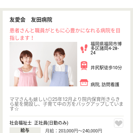
その他の求人を見る
優なぎ会 雁の巣病院
福岡県福岡市東
区雁の巣1-26-1
雁ノ巣駅徒歩9
分
病院, 訪問看護,
デイケア
福岡県の優なぎ会 雁の巣病院は、病院・訪問看護・
デイケアを運営しています。 ぜひ各求人をご覧くだ
さい。
看護師 正社員
給与
月給：236,800円〜362,600円
職種
看護職
休み多め
未経験OK
賞与4か月以上
車通勤OK
育休・産休
駅徒歩10分以内
WEB問合せ
詳細を見る