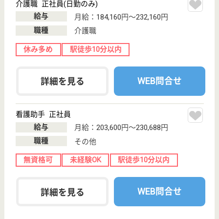
い。
ケアマネジャー 正社員(日勤のみ)
給与
月給：230,000円〜286,460円
職種
ケアマネジャー
未経験OK
車通勤OK
育休・産休
駅徒歩10分以内
WEB問合せ
詳細を見る
理学療法士又は作業療法士 正社員(日勤のみ)
給与
月給：255,000円〜295,000円
職種
その他
給料多め
未経験OK
賞与4か月以上
車通勤OK
住宅手当あり
育休・産休
WEB問合せ
詳細を見る
その他の求人を見る