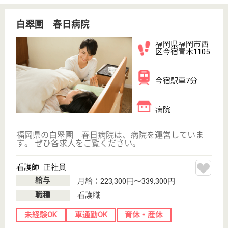
福岡県の八木厚生会 八木病院は、病院を運営してい
ます。 ぜひ各求人をご覧ください。
ソーシャルワーカー 正社員(日勤のみ)
給与
月給：205,000円〜230,000円
職種
その他
給料多め
未経験OK
車通勤OK
育休・産休
駅徒歩10分以内
WEB問合せ
詳細を見る
勢成会 井口野間病院
福岡県福岡市南
区寺塚1-3-47
高宮駅バス13分
病院, デイケア
福岡県の勢成会 井口野間病院は、病院・デイケアを
運営しています。 ぜひ各求人をご覧ください。