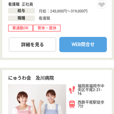
職種
看護職
賞与4か月以上
車通勤OK
育休・産休
寮あり
WEB問合せ
詳細を見る
白翠園 春日病院
福岡県福岡市西
区今宿青木1105
今宿駅車7分
病院
福岡県の白翠園 春日病院は、病院を運営していま
す。 ぜひ各求人をご覧ください。
看護師 正社員
給与
月給：223,300円〜339,300円
職種
看護職
未経験OK
車通勤OK
育休・産休