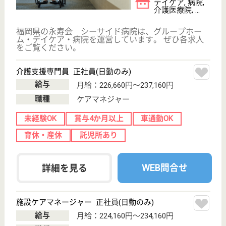
野芥駅徒歩2分
病院, 訪問看護,
居宅介護支援事
業所
福岡県の福西会 福西会病院は、病院・訪問看護・居
宅介護支援事業所を運営しています。 ぜひ各求人を
ご覧ください。
介護福祉士 正社員
給与
月給：206,360円〜232,360円
職種
介護職
休み多め
未経験OK
賞与4か月以上
車通勤OK
住宅手当あり
育休・産休
WEB問合せ
詳細を見る
介護職 正社員(日勤のみ)
給与
月給：190,188円〜223,088円
職種
介護職
未経験OK
賞与4か月以上
車通勤OK
住宅手当あり
育休・産休
駅徒歩10分以内
WEB問合せ
詳細を見る