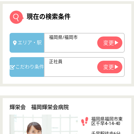
輝栄会 福岡輝栄会病院
福岡県福岡市東
区千早4-14-40
千早駅徒歩6分,
西鉄千早駅徒歩
6分
デイサービス,
病院
福岡県の輝栄会 福岡輝栄会病院は、デイサービス・
病院を運営しています。 ぜひ各求人をご覧くださ
い。
社会福祉士 正社員(日勤のみ)
給与
月給：204,000円〜244,000円
職種
その他
給料多め
車通勤OK
育休・産休
託児所あり
駅徒歩10分以内
WEB問合せ
詳細を見る