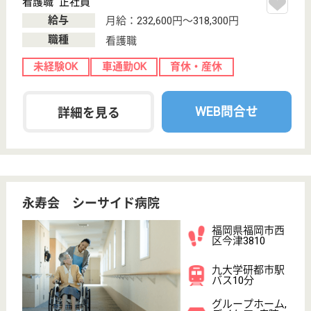
8
下山門駅徒歩17
分
デイケア, 病院,
居宅介護支援事
業所, 訪問介護,...
福岡県の西福岡病院は、デイケア・病院・居宅介護支
援事業所を運営しています。 ぜひ各求人をご覧くだ
さい。
看護職 正社員
給与
月給：215,116円〜311,816円
職種
看護職
未経験OK
賞与4か月以上
車通勤OK
住宅手当あり
寮あり
託児所あり
WEB問合せ
詳細を見る
福西会 福西会病院
福岡県福岡市早
良区野芥1-2-36