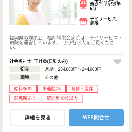
作業療法士 正社員(日勤のみ)
給与
月給：210,000円〜270,000円
職種
リハビリ職（作業療法士）
未経験OK
車通勤OK
育休・産休
駅徒歩10分以内
WEB問合せ
詳細を見る
友愛会 友田病院
患者さんと職員がともに心豊かになれる病院を目
指します！
福岡県福岡市博
多区諸岡4-28-
24