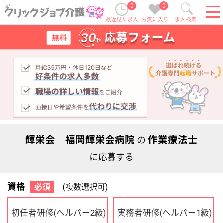
0
0
最近見た求人
お気に入り
求人検索
輝栄会 福岡輝栄会病院
作業療法士
の
に応募する
資格
必須
(複数選択可)
初任者研修
実務者研修
(ヘルパー2級)
(ヘルパー1級)
介護福祉士
社会福祉士
ケアマネジャー
PT
OT
その他・なし