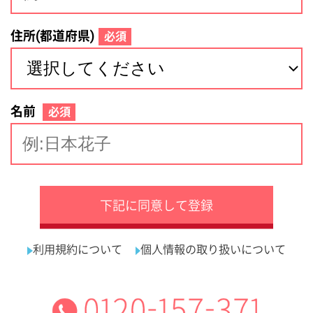
サイトマップ
利用規約
プライバシーポリシー
運営会社
看護師の求人・転職なら
採用ご担当者様へ
『クリックジョブ看護』
介護職求人支援サービス『クリックジョブ介護』運営会社:
ライフワンズ株式会社 ( 厚生労働大臣許可 )13- ユ -303765
Copyright©LifeOnes Ltd. All Rights Reserved