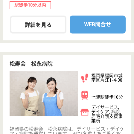
福岡県福岡市西
区今津3810
九大学研都市駅
バス10分
グループホーム,
デイケア, 病院,
介護医療院, ...
福岡県の永寿会 シーサイド病院は、グループホー
ム・デイケア・病院を運営しています。 ぜひ各求人
をご覧ください。
介護支援専門員 正社員(日勤のみ)
給与
月給：226,660円〜237,160円
職種
ケアマネジャー
未経験OK
賞与4か月以上
車通勤OK
育休・産休
託児所あり
WEB問合せ
詳細を見る
准看護師 正社員
給与
月給：259,548円〜290,548円
職種
その他
未経験OK
賞与4か月以上
車通勤OK
育休・産休
託児所あり