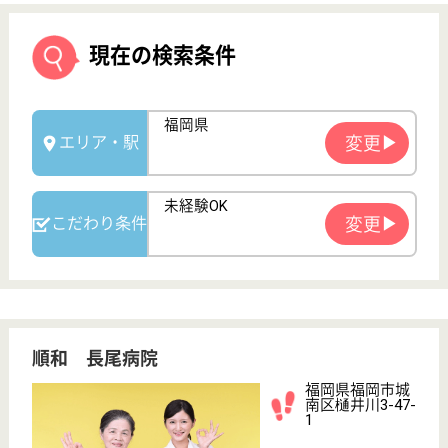
順和 長尾病院
福岡県福岡市城
南区樋井川3-47-
1
大橋駅バス43分
介護老人保健施
設, デイケア, 病
院, ショートス
テ...
福岡県の順和 長尾病院は、介護老人保健施設・デイ
ケア・病院を運営しています。 ぜひ各求人をご覧く
ださい。
正看護師 正社員
給与
月給：272,000円〜317,000円
職種
看護職
未経験OK
車通勤OK
育休・産休
WEB問合せ
詳細を見る
介護職（介護福祉士） 正社員