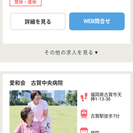
WEB問合せ
詳細を見る
白翠園 春日病院
福岡県福岡市西
区今宿青木1105
今宿駅車7分
病院
福岡県の白翠園 春日病院は、病院を運営していま
す。 ぜひ各求人をご覧ください。
看護師 正社員
給与
月給：223,300円〜339,300円
職種
看護職
未経験OK
車通勤OK
育休・産休
WEB問合せ
詳細を見る