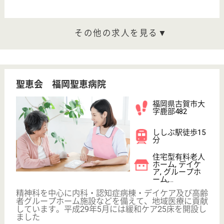
病院, 訪問看護
ママさんも嬉しい◎25年12月より院内保育所きらき
ら星を開設し、子育て中の方をバックアップしていま
す☆
介護福祉士 正社員(日勤のみ)
給与
年収：2,689,800円〜2,982,000円
職種
介護職
給料多め
未経験OK
車通勤OK
育休・産休
駅徒歩10分以内
WEB問合せ
詳細を見る
優なぎ会 雁の巣病院
福岡県福岡市東
区雁の巣1-26-1
雁ノ巣駅徒歩9
分
病院, 訪問看護,
デイケア