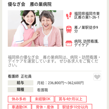
育休・産休
WEB問合せ
詳細を見る
その他の求人を見る
愛和会 古賀中央病院
福岡県古賀市天
神1-13-30
古賀駅徒歩7分
病院
福岡県の愛和会 古賀中央病院は、病院を運営してい
ます。 ぜひ各求人をご覧ください。
看護職 正社員(日勤のみ)
給与
月給：237,500円
職種
看護職
未経験OK
車通勤OK
駅徒歩10分以内