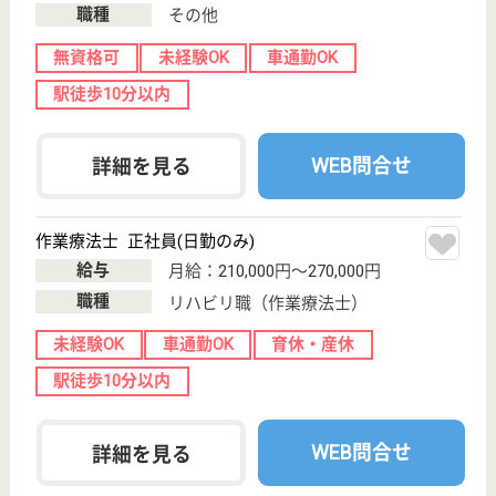
WEB問合せ
詳細を見る
正看護師 正社員
給与
月給：243,100円〜333,000円
職種
その他
休み多め
未経験OK
車通勤OK
育休・産休
託児所あり
WEB問合せ
詳細を見る
その他の求人を見る
友愛会 友田病院
患者さんと職員がともに心豊かになれる病院を目
指します！
福岡県福岡市博
多区諸岡4-28-
24
井尻駅徒歩10分