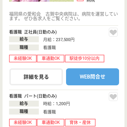
聖峰会 聖峰会マリン病院
福岡県福岡市西
区小戸3-55-12
下山門駅徒歩12
分
病院
福岡県の聖峰会 聖峰会マリン病院は、病院を運営し
ています。 ぜひ各求人をご覧ください。
看護職 正社員
給与
月給：232,600円〜318,300円
職種
看護職
未経験OK
車通勤OK
育休・産休
WEB問合せ
詳細を見る
永寿会 シーサイド病院