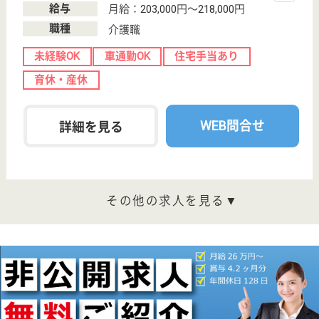
6分
デイサービス,
病院
福岡県の輝栄会 福岡輝栄会病院は、デイサービス・
病院を運営しています。 ぜひ各求人をご覧くださ
い。
看護補助者 契約社員
給与
月給：185,616円
職種
その他
無資格可
未経験OK
車通勤OK
駅徒歩10分以内
WEB問合せ
詳細を見る
作業療法士 正社員(日勤のみ)
給与
月給：210,000円〜270,000円
職種
リハビリ職（作業療法士）
未経験OK
車通勤OK
育休・産休
駅徒歩10分以内
WEB問合せ
詳細を見る