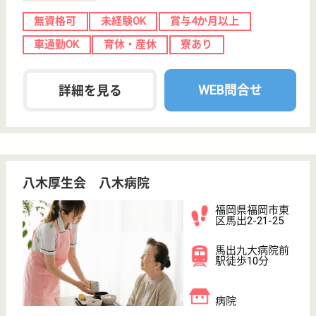
サイトマップ
利用規約
プライバシーポリシー
運営会社
採用ご担当者様へ
お知らせ
看護師の求人・転職なら
『クリックジョブ看護』
介護職求人支援サービス『クリックジョブ介護』運営会社:
ライフワンズ株式会社 ( 厚生労働大臣許可 )13- ユ -303765
Copyright©LifeOnes Ltd. All Rights Reserved
?>