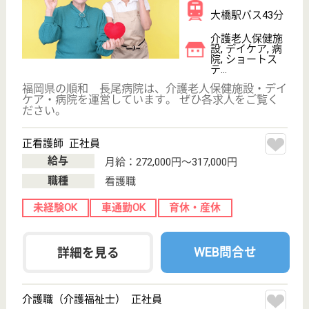
給与
月給：203,000円〜218,000円
職種
介護職
未経験OK
車通勤OK
住宅手当あり
育休・産休
WEB問合せ
詳細を見る
その他の求人を見る
輝栄会 福岡輝栄会病院
福岡県福岡市東
区千早4-14-40
千早駅徒歩6分,
西鉄千早駅徒歩