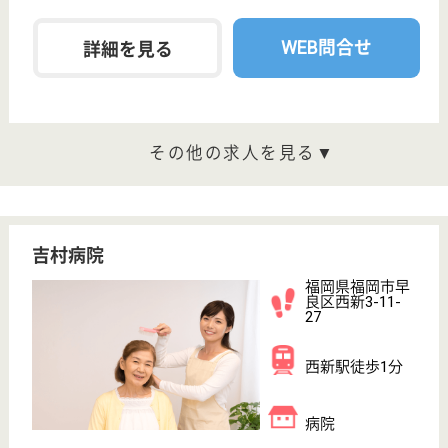
看護補助 正社員
給与
月給：192,588円〜234,888円
職種
その他
無資格可
未経験OK
賞与4か月以上
車通勤OK
育休・産休
WEB問合せ
詳細を見る
正看護師／外来及び訪問 正社員(日勤のみ)
給与
月給：195,000円〜240,000円
職種
その他
未経験OK
賞与4か月以上
土日休み
車通勤OK
育休・産休
WEB問合せ
詳細を見る
西福岡病院
福岡県福岡市西
区生の松原3-18-
8