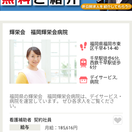
その他の求人を見る
聖恵会 福岡聖恵病院
福岡県古賀市大
字鹿部482
ししぶ駅徒歩15
分
住宅型有料老人
ホーム, デイケ
ア, グループホ
ーム,...
精神科を中心に内科・認知症病棟・デイケア及び高齢
者グループホーム施設などを備えて、地域医療に貢献
しています。平成29年5月には緩和ケア25床を開設し
ました
准看護師 正社員
給与
月給：197,600円〜287,500円
職種
その他
休み多め
未経験OK
車通勤OK
育休・産休
託児所あり