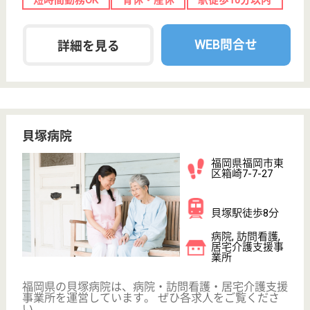
育休・産休
寮あり
WEB問合せ
詳細を見る
看護助手 正社員
給与
月給：209,000円〜282,800円
職種
その他
無資格可
未経験OK
賞与4か月以上
車通勤OK
育休・産休
寮あり
WEB問合せ
詳細を見る
八木厚生会 八木病院
福岡県福岡市東
区馬出2-21-25
馬出九大病院前
駅徒歩10分
病院