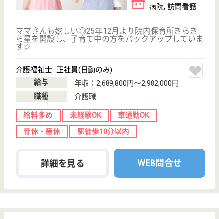
多区対馬小路9-
13
呉服町駅徒歩15
分
病院, 介護医療
院
療養病床単体のみの病院としては珍しく ワークライ
フバランスを整える取り組みを開始☆平成29年度よ
り福岡県看護協会のご指導の下、職員との話し合いを
行いながら予算の範囲で職員の自主性を重んじつつ、
業務の効率化を行っていく予定です！
看護補助 契約社員
給与
月給：220,500円〜307,500円
職種
その他
無資格可
未経験OK
住宅手当あり
育休・産休
正社員登用制度
WEB問合せ
詳細を見る
リハビリ職 契約社員(日勤のみ)
給与
月給：195,000円〜205,000円
職種
リハビリ職（作業療法士）
未経験OK
住宅手当あり
短時間勤務OK