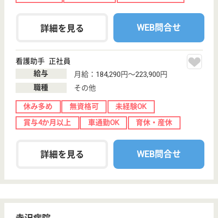
WEB問合せ
詳細を見る
看護職 パート(日勤のみ)
給与
時給：1,200円
職種
看護職
未経験OK
車通勤OK
育休・産休
駅徒歩10分以内
WEB問合せ
詳細を見る
松寿会 松永病院
福岡県福岡市城
南区片江1-4-38
七隈駅徒歩10分
デイサービス,
デイケア, 病院,
居宅介護支援事
業所
福岡県の松寿会 松永病院は、デイサービス・デイケ
ア・病院を運営しています。 ぜひ各求人をご覧くだ