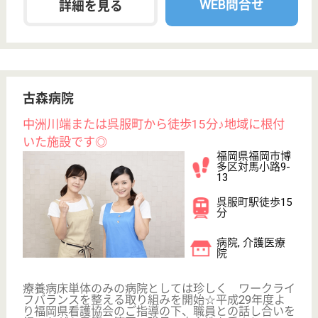
福岡県福岡市東
区箱崎7-7-27
貝塚駅徒歩8分
病院, 訪問看護,
居宅介護支援事
業所
福岡県の貝塚病院は、病院・訪問看護・居宅介護支援
事業所を運営しています。 ぜひ各求人をご覧くださ
い。
ケアマネジャー 正社員(日勤のみ)
給与
月給：230,000円〜286,460円
職種
ケアマネジャー
未経験OK
車通勤OK
育休・産休
駅徒歩10分以内
WEB問合せ
詳細を見る
看護師 パート(日勤のみ)
給与
時給：1,500円
職種
看護職
未経験OK
土日休み
車通勤OK
育休・産休
駅徒歩10分以内