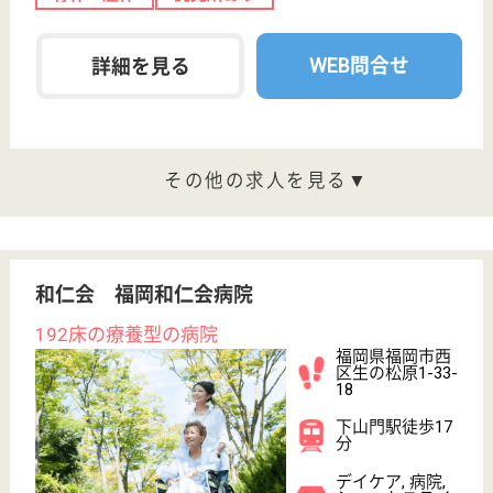
OT
その他・なし
次のステップへ
サービス紹介
クリックジョブ介護とは
ご利用の流れ
公式LINE＠
お役立ち情報
転職ノウハウ
初めての介護転職
介護転職お悩み相談室