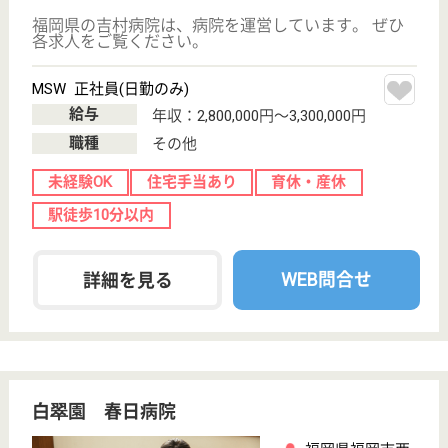
下山門駅徒歩17
分
デイケア, 病院,
居宅介護支援事
業所, 訪問介護,...
福岡県の西福岡病院は、デイケア・病院・居宅介護支
援事業所を運営しています。 ぜひ各求人をご覧くだ
さい。
看護職 正社員
給与
月給：215,116円〜311,816円
職種
看護職
未経験OK
賞与4か月以上
車通勤OK
住宅手当あり
寮あり
託児所あり
WEB問合せ
詳細を見る
福西会 福西会病院
福岡県福岡市早
良区野芥1-2-36
野芥駅徒歩2分