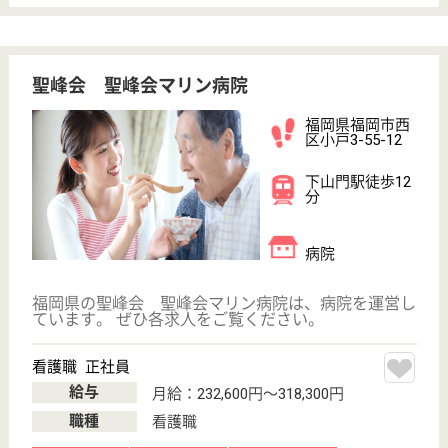
その他の求人を見る
華林会 村上華林堂病院
福岡市西区の地域に密着した中核病院
福岡県福岡市西
区戸切2-14-45
橋本駅徒歩5分
病院
高齢化率の高い福岡市近郊の住宅地に位置、周辺の医
療・介護施設と相互協力し生活圏内で完結する包括的
な医療・介護サービスを提供、緩和ケア・在宅療養に
力を入れている
介護職 正社員(日勤のみ)
給与
月給：181,088円〜201,088円
職種
介護職
無資格可
未経験OK
車通勤OK
住宅手当あり
育休・産休
託児所あり