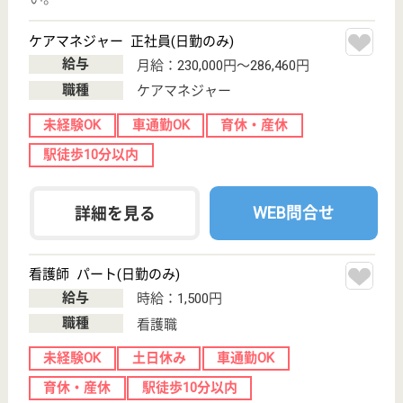
福岡県の八木厚生会 八木病院は、病院を運営してい
ます。 ぜひ各求人をご覧ください。
ソーシャルワーカー 正社員(日勤のみ)
給与
月給：205,000円〜230,000円
職種
その他
給料多め
未経験OK
車通勤OK
育休・産休
駅徒歩10分以内
WEB問合せ
詳細を見る
勢成会 井口野間病院
福岡県福岡市南
区寺塚1-3-47
高宮駅バス13分
病院, デイケア
福岡県の勢成会 井口野間病院は、病院・デイケアを
運営しています。 ぜひ各求人をご覧ください。