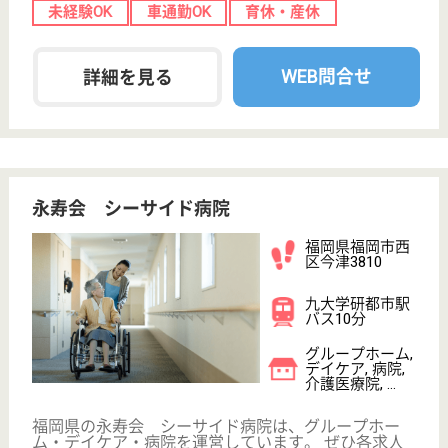
WEB問合せ
詳細を見る
もっとみる（21-40 件 /546 件）
現在の検索条件
福岡県
変更
エリア・駅
未経験OK
変更
こだわり条件
;
事業所情報の一部は、厚生労働省の介護事業所・生活関連情報
検索「介護サービス情報公表システム 」から転載しておりま
す。