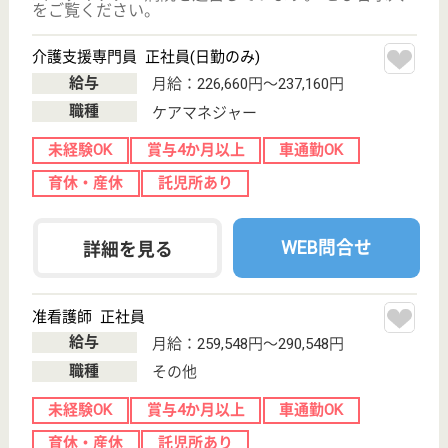
介護の転職支援サービスお申込み
30
簡単
登録
秒
保有資格を選択してくださ
誕生年を入
い
誕生年
必須
保有資格
必須
初任者研修
実務者研修
(ヘルパー2級)
(ヘルパー1級)
介護福祉士
社会福祉士
戻る
ケアマネジャー
PT
次のステッ