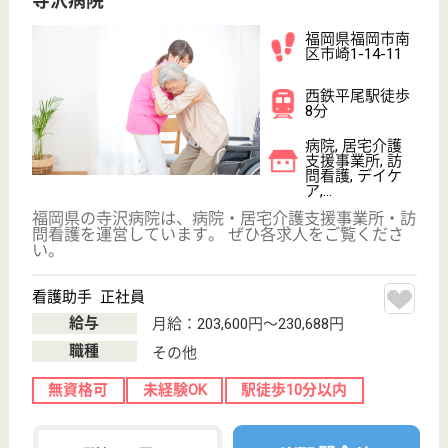
さい。
生活相談員 正社員(日勤のみ)
給与
月給：196,000円〜231,000円
職種
生活相談員
未経験OK
車通勤OK
育休・産休
駅徒歩10分以内
WEB問合せ
詳細を見る
介護職 正社員(日勤のみ)
給与
月給：203,588円〜269,688円
職種
介護職
未経験OK
車通勤OK
ブランクOK
短時間勤務OK
育休・産休
駅徒歩10分以内
WEB問合せ
詳細を見る
貝塚病院