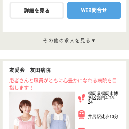
寺沢病院
福岡県福岡市南
区市崎1-14-11
西鉄平尾駅徒歩
8分
病院, 居宅介護
支援事業所, 訪
問看護, デイケ
ア,...
福岡県の寺沢病院は、病院・居宅介護支援事業所・訪
問看護を運営しています。 ぜひ各求人をご覧くださ
い。
看護助手 正社員
給与
月給：203,600円〜230,688円
職種
その他
無資格可
未経験OK
駅徒歩10分以内
WEB問合せ
詳細を見る
古森病院
中洲川端または呉服町から徒歩15分♪地域に根付
いた施設です◎
福岡県福岡市博