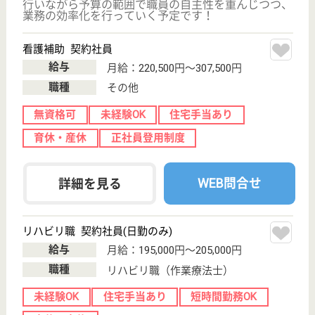
WEB問合せ
詳細を見る
その他の求人を見る
吉村病院
福岡県福岡市早
良区西新3-11-
27
西新駅徒歩1分
病院
福岡県の吉村病院は、病院を運営しています。 ぜひ
各求人をご覧ください。
MSW 正社員(日勤のみ)
給与
年収：2,800,000円〜3,300,000円
職種
その他
未経験OK
住宅手当あり
育休・産休
駅徒歩10分以内