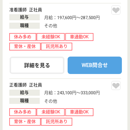
福岡県の優なぎ会 雁の巣病院は、病院・訪問看護・
デイケアを運営しています。 ぜひ各求人をご覧くだ
さい。
看護師 正社員
給与
月給：236,800円〜362,600円
職種
看護職
休み多め
未経験OK
賞与4か月以上
車通勤OK
育休・産休
駅徒歩10分以内
WEB問合せ
詳細を見る
看護助手 正社員
給与
月給：184,290円〜223,900円
職種
その他
休み多め
無資格可
未経験OK
賞与4か月以上
車通勤OK
育休・産休
WEB問合せ
詳細を見る