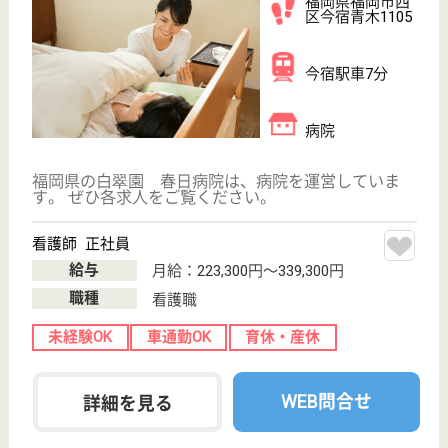
病院, 訪問看護,
居宅介護支援事
業所
福岡県の福西会 福西会病院は、病院・訪問看護・居
宅介護支援事業所を運営しています。 ぜひ各求人を
ご覧ください。
介護福祉士 正社員
給与
月給：206,360円〜232,360円
職種
介護職
休み多め
未経験OK
賞与4か月以上
車通勤OK
住宅手当あり
育休・産休
WEB問合せ
詳細を見る
介護職 正社員(日勤のみ)
給与
月給：190,188円〜223,088円
職種
介護職
未経験OK
賞与4か月以上
車通勤OK
住宅手当あり
育休・産休
駅徒歩10分以内
WEB問合せ
詳細を見る