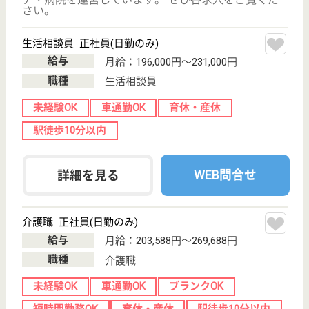
WEB問合せ
詳細を見る
その他の求人を見る
和仁会 福岡和仁会病院
192床の療養型の病院
福岡県福岡市西
区生の松原1-33-
18
下山門駅徒歩17
分
デイケア, 病院,
ショートステイ,
居宅介護支援
事...
内科・整形外科を中心に、生活習慣病予防や回復期リ
ハビリに注力しています
介護支援専門員 正社員(日勤のみ)
給与
月給：199,300円〜271,300円
職種
ケアマネジャー
未経験OK
賞与4か月以上
車通勤OK