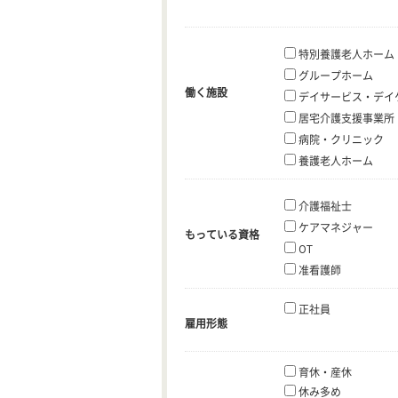
特別養護老人ホーム
グループホーム
働く施設
デイサービス・デイ
居宅介護支援事業所
病院・クリニック
養護老人ホーム
介護福祉士
ケアマネジャー
もっている資格
OT
准看護師
正社員
雇用形態
育休・産休
休み多め