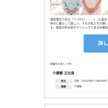
運営理念である「三つの心・・・1．心温まる
幸せに暮らして欲しい。それが私たちの願い
す。施設の斜め前がクリニックである利便性
掲載中の求人（1件)
介護職 正社員
月給：230,000円〜248,000円
給与
介護職
職種