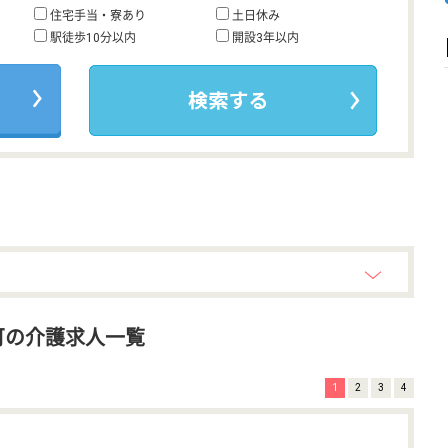
住宅手当・寮あり
土日休み
駅徒歩10分以内
開設3年以内
可の介護求人一覧
1
2
3
4