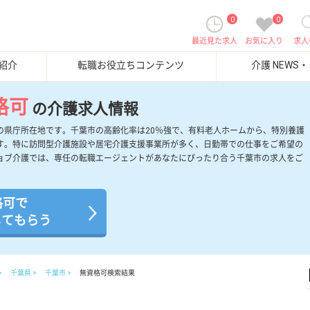
0
0
最近見た求人
お気に入り
求人
紹介
転職お役立ちコンテンツ
介護 NEWS
格可
の介護求人情報
の県庁所在地です。千葉市の高齢化率は20％強で、有料老人ホームから、特別養護
す。特に訪問型介護施設や居宅介護支援事業所が多く、日勤帯での仕事をご希望の
ョブ介護では、専任の転職エージェントがあなたにぴったり合う千葉市の求人をご
格可で
してもらう
千葉県
千葉市
無資格可検索結果