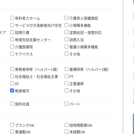
有料老人ホーム
介護老人保健施設
サービス付き高齢者向け住宅
小規模多機能
ケア
訪問介護
定期巡回・夜間対応
地域包括支援センター
訪問入浴
介護医療院
看護小規模多機能
ケアハウス
その他
実務者研修（ヘルパー1級）
基礎研修（ヘルパー2級）
社会福祉士・社会福祉主事
PT
ST
正看護師
無資格可
その他
契約社員
パート
ブランクOK
短時間勤務OK
車通勤OK
未経験OK