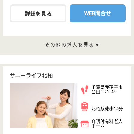
職種
介護職
車通勤OK
育休・産休
駅徒歩10分以内
WEB問合せ
詳細を見る
真和会 あおいの里・我孫子
JR常盤線天王台駅から徒歩10分！病院や老人保健
施設などを全国に展開する葵会グループの施設な
ので、福利厚生も充実しています☆
千葉県我孫子市
柴崎216-1
天王台駅徒歩10
分
特別養護老人ホ
ーム, デイサー
ビス, ショート
ステイ...
地域の住民との交流と、「北の鎌倉」と呼ばれる自然
環境のなかで、長期にわたるサポートを目的とした施
設です。
介護職 正社員
給与
月給：238,000円〜277,700円
職種