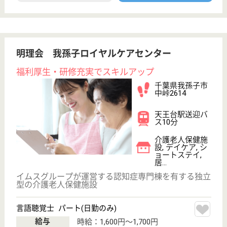
看護師の求人・転職なら
『クリックジョブ看護』
介護職求人支援サービス『クリックジョブ介護』運営会社:
ライフワンズ株式会社 ( 厚生労働大臣許可 )13- ユ -303765
Copyright©LifeOnes Ltd. All Rights Reserved
?>