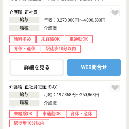
グランドめいと我孫子
千葉県我孫子市
我孫子1-11-17
我孫子駅徒歩2
分
介護付有料老人
ホーム
千葉県のグランドめいと我孫子は、介護付有料老人ホ
ームを運営しています。 ぜひ各求人をご覧くださ
い。
介護職 正社員
給与
月給：215,750円〜245,500円
職種
介護職
未経験OK
車通勤OK
育休・産休
駅徒歩10分以内
WEB問合せ
詳細を見る
介護職員 正社員(日勤のみ)
給与
月給：215,750円〜245,500円