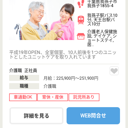
給与
月給：256,000円〜290,000円
職種
ケアマネジャー
未経験OK
育休・産休
駅徒歩10分以内
WEB問合せ
詳細を見る
その他の求人を見る
創造会 エスペーロ
病院併設の老人施設で安心して働ける職場
千葉県我孫子市
布佐834-28
新木駅徒歩12分
介護老人保健施
設, サービス付
き高齢者向け住
宅, デ...
病院併設の施設なので緊急時も安心して勤務できる、
福利厚生面も充実しているのでママNsやブランクNs
は働きやすい環境