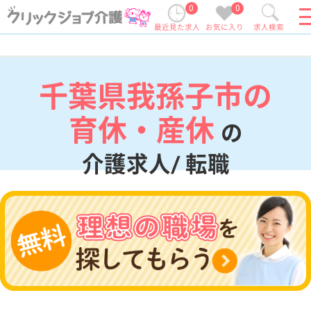
0
0
最近見た求人
お気に入り
求人検索
千葉県我孫子市の
育休・産休
の
介護求人/ 転職
現在の検索条件
千葉県/我孫子市
変更
エリア・駅
育休・産休
変更
こだわり条件