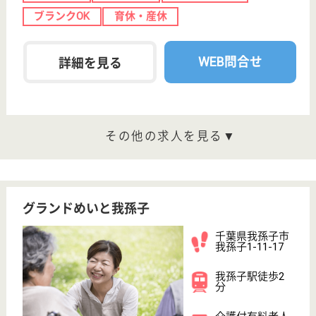
我孫子駅徒歩13
分
介護付有料老人
ホーム
契約者または入居者の相互扶助によって介護付施設の
低額利用を実現し、将来起こり得る事態に備えて、契
約者または入居者の相互で助け合い、不安のない老後
生活を目的とする
介護職 正社員
給与
月給：180,768円〜230,000円
職種
介護職
無資格可
育休・産休
WEB問合せ
詳細を見る
看護職 正社員(日勤のみ)
給与
月給：266,000円〜320,000円
職種
看護職
育休・産休
WEB問合せ
詳細を見る