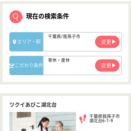
ツクイあびこ湖北台
千葉県我孫子市
湖北台6-1-9
湖北駅徒歩18分
デイサービス
千葉県のツクイあびこ湖北台は、デイサービスを運営
しています。 ぜひ各求人をご覧ください。
機能訓練指導員 正社員(日勤のみ)
給与
月給：211,900円〜
職種
その他
育休・産休
WEB問合せ
詳細を見る
機能訓練指導員 パート(日勤のみ)
給与
時給：1,450円