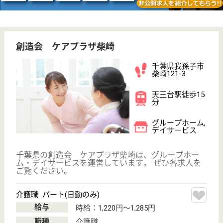
その他の求人を見る
葵会 葵の園・我孫子
全室個室で、利用者様の異性を尊重した個別ケア
千葉県我孫子市
柴崎137-1
天王台駅徒歩5
分
介護老人保健施
設, ショートス
テイ, 居宅介護
支援事業所
施設サービス計画に基づいて、医学的管理の下に看護
や介護及び機能訓練その他必要な医療ならびに日常生
活上のお世話を行い、自立した日常生活を営んでいた
だき、家庭生活への復帰を支援する施設です。
介護職 正社員
給与
年収：3,273,000円〜4,000,500円
職種
介護職
給料多め
未経験OK
車通勤OK
育休・産休
駅徒歩10分以内