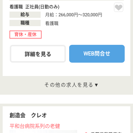
WEB問合せ
詳細を見る
ベストライフ我孫子Ⅱ
千葉県我孫子市
我孫子4-2-14
我孫子駅徒歩5
分
介護付有料老人
ホーム
千葉県のベストライフ我孫子Ⅱは、介護付有料老人ホ
ームを運営しています。 ぜひ各求人をご覧くださ
い。
介護職 正社員
給与
月給：180,768円〜245,000円
職種
介護職
無資格可
育休・産休
駅徒歩10分以内
WEB問合せ
詳細を見る
ケアマネジャー 正社員(日勤のみ)