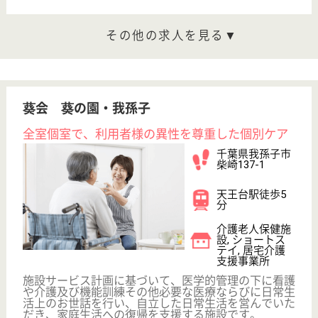
千葉県のサニーライフ北柏は、介護付有料老人ホーム
を運営しています。 ぜひ各求人をご覧ください。
介護福祉士 正社員
給与
月給：238,000円〜253,000円
職種
介護職
未経験OK
車通勤OK
住宅手当あり
育休・産休
WEB問合せ
詳細を見る
介護職 正社員
給与
月給：212,000円〜323,000円
職種
介護職
未経験OK
車通勤OK
住宅手当あり
ブランクOK
育休・産休
WEB問合せ
詳細を見る
その他の求人を見る