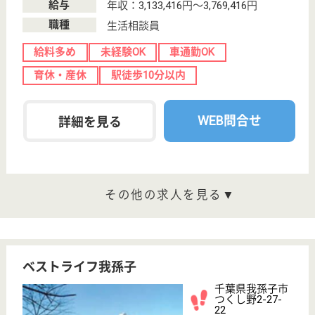
聖仁会 我孫子聖仁会病院
24時間院内保育完備、安心して働ける職場
千葉県我孫子市
柴崎1300
天王台駅バス5
分
病院
我孫子市の2次救急指定病院として、地域に貢献する
医療の実践します
看護助手 正社員
給与
月給：213,000円〜253,700円
職種
その他
未経験OK
車通勤OK
住宅手当あり
ブランクOK
育休・産休
託児所あり
WEB問合せ
詳細を見る
太公会 我孫子東邦病院
人工透析を中心とした、市内の二次救急病院