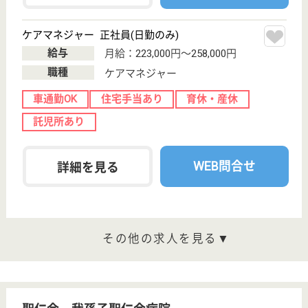
湖北駅徒歩20分
特別養護老人ホ
ーム, デイサー
ビス, ショート
ステイ...
千葉県の瑞邦会 久遠苑は、特別養護老人ホーム・デ
イサービス・ショートステイを運営しています。 ぜ
ひ各求人をご覧ください。
介護職 正社員
給与
月給：200,576円〜380,276円
職種
介護職
未経験OK
賞与4か月以上
車通勤OK
住宅手当あり
育休・産休
WEB問合せ
詳細を見る
明理会 我孫子ロイヤルケアセンター
福利厚生・研修充実でスキルアップ
千葉県我孫子市
中峠2614