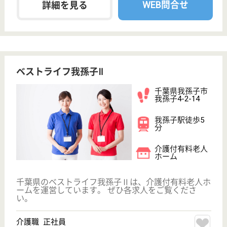
グループホーム,
小規模多機能
千葉県の湖北台ケアガーデンワカバは、グループホー
ム・小規模多機能を運営しています。 ぜひ各求人を
ご覧ください。
介護職 正社員
給与
月給：243,076円
職種
介護職
未経験OK
車通勤OK
育休・産休
WEB問合せ
詳細を見る
生活クラブ風の村 ケアプランセンター我孫子
千葉県我孫子市
本町2-5-8
我孫子駅徒歩4
分
居宅介護支援事
業所