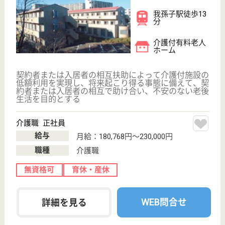
千葉県我孫子市
我孫子1851-1
我孫子駅バス10
分
病院
平成3年度に開設、我孫子市の二次救急病院として広
く市民の皆様にご利用いただいております
社会福祉士 正社員(日勤のみ)
給与
月給：230,000円〜285,000円
職種
その他
給料多め
未経験OK
車通勤OK
育休・産休
WEB問合せ
詳細を見る
看護助手 正社員
給与
月給：212,768円〜305,668円
職種
その他
車通勤OK
住宅手当あり
育休・産休