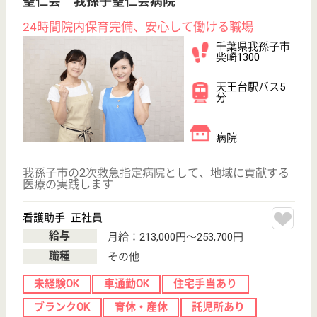
天王台駅送迎バ
ス10分
介護老人保健施
設, デイケア, シ
ョートステイ,
居...
イムスグループが運営する認知症専門棟を有する独立
型の介護老人保健施設
言語聴覚士 パート(日勤のみ)
給与
時給：1,600円〜1,700円
職種
その他
給料多め
未経験OK
車通勤OK
短時間勤務OK
育休・産休
WEB問合せ
詳細を見る
作業療法士 パート(日勤のみ)
給与
時給：1,600円〜1,700円
職種
リハビリ職（作業療法士）
給料多め
未経験OK
車通勤OK
短時間勤務OK
育休・産休
WEB問合せ
詳細を見る