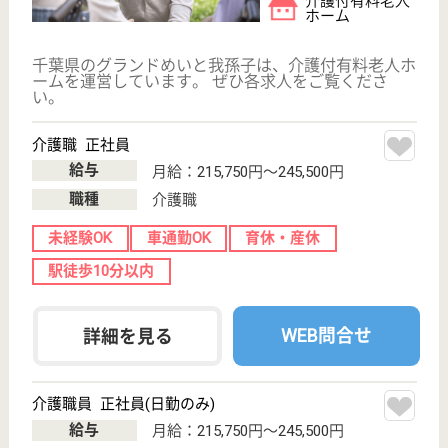
その他の求人を見る
創造会 クレオ
平和台病院系列の老健
千葉県我孫子市
我孫子1855-4
我孫子駅バス10
分, 天王台駅バ
ス10分
介護老人保健施
設, デイケア, シ
ョートステイ,
居...
平成19年OPEN、全室個室、10人前後を1つのユニッ
トとしたユニットケアを取り入れています
介護職 正社員
給与
月給：225,900円〜251,900円
職種
介護職
車通勤OK
育休・産休
託児所あり
WEB問合せ
詳細を見る