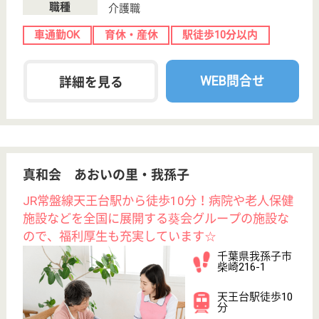
介護福祉士 正社員
給与
月給：237,200円〜
職種
介護職
車通勤OK
育休・産休
託児所あり
WEB問合せ
詳細を見る
その他の求人を見る
皐仁会 けやきの里
千葉県我孫子市
青山417
天王台駅徒歩20
分
特別養護老人ホ
ーム, デイケア,
居宅介護支援事
業所...
千葉県の皐仁会 けやきの里は、特別養護老人ホー
ム・デイケア・居宅介護支援事業所を運営していま
す。 ぜひ各求人をご覧ください。