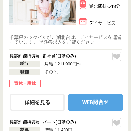
職種
その他
給料多め
未経験OK
車通勤OK
ブランクOK
育休・産休
正社員登用制度
WEB問合せ
詳細を見る
その他の求人を見る
創造会 ケアプラザ柴崎
千葉県我孫子市
柴崎121-3
天王台駅徒歩15
分