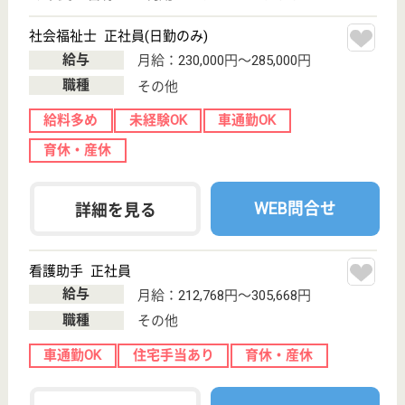
託児所あり
WEB問合せ
詳細を見る
言語聴覚士 正社員(日勤のみ)
給与
月給：237,368円〜266,188円
職種
その他
未経験OK
車通勤OK
育休・産休
託児所あり
WEB問合せ
詳細を見る
その他の求人を見る
湖北台ケアガーデンワカバ
千葉県我孫子市
湖北台10-9-21
湖北駅徒歩18分