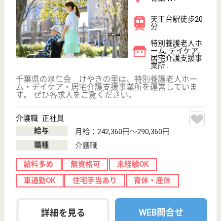
千葉県我孫子市
南新木1-6-3
新木駅徒歩4分
サービス付き高
齢者向け住宅,
居宅介護支援事
業所, ...
千葉県の湖仁会 ダンデライオンは、サービス付き高
齢者向け住宅・居宅介護支援事業所・訪問介護を運営
しています。 ぜひ各求人をご覧ください。
介護職 正社員
給与
月給：238,000円〜285,200円
職種
介護職
給料多め
未経験OK
車通勤OK
育休・産休
駅徒歩10分以内
WEB問合せ
詳細を見る
瑞邦会 久遠苑
瑞邦会運営の特養
千葉県我孫子市
日秀208