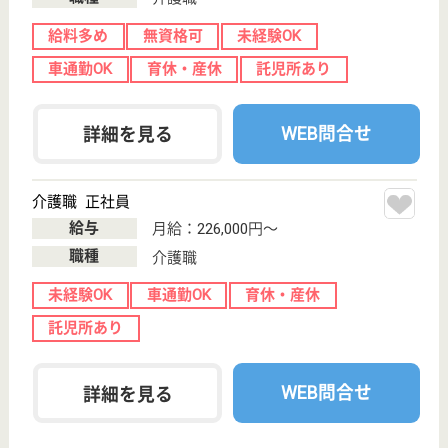
WEB問合せ
詳細を見る
介護職 正社員(日勤のみ)
給与
月給：197,368円〜250,868円
職種
介護職
未経験OK
車通勤OK
育休・産休
駅徒歩10分以内
WEB問合せ
詳細を見る
その他の求人を見る
サニーライフ北柏
千葉県我孫子市
台田2-21-48
北柏駅徒歩14分
介護付有料老人
ホーム