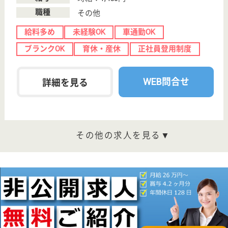
グループホーム,
デイサービス
千葉県の創造会 ケアプラザ柴崎は、グループホー
ム・デイサービスを運営しています。 ぜひ各求人を
ご覧ください。
介護職 パート(日勤のみ)
給与
時給：1,220円〜1,285円
職種
介護職
給料多め
無資格可
未経験OK
車通勤OK
育休・産休
託児所あり
WEB問合せ
詳細を見る
介護職 正社員
給与
月給：226,000円〜
職種
介護職
未経験OK
車通勤OK
育休・産休
託児所あり
WEB問合せ
詳細を見る