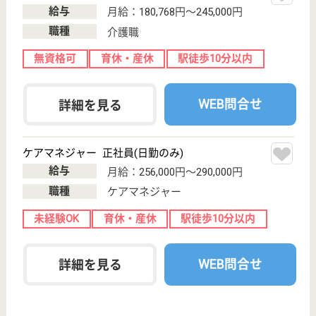
千葉県の生活クラブ風の村 ケアプランセンター我孫
子は、居宅介護支援事業所を運営しています。 ぜひ
各求人をご覧ください。
ケアマネジャー 正社員(日勤のみ)
給与
月給：265,000円〜305,000円
職種
ケアマネジャー
未経験OK
土日休み
育休・産休
駅徒歩10分以内
WEB問合せ
詳細を見る
アコモード アコモード
地域に根ざした老人施設
千葉県我孫子市
布佐1559-2
布佐駅徒歩14分
特別養護老人ホ
ーム, デイサー
ビス, 居宅介護
支援事...
千葉県のアコモード アコモードは、特別養護老人ホ
ーム・デイサービス・居宅介護支援事業所を運営して