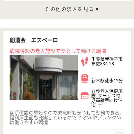
います。 ぜひ各求人をご覧ください。
夜勤専従 パート(夜勤のみ)
給与
時給：1,212円
職種
介護職
給料多め
車通勤OK
育休・産休
託児所あり
WEB問合せ
詳細を見る
介護職 正社員
給与
月給：258,176円〜286,576円
職種
介護職
未経験OK
賞与4か月以上
車通勤OK
住宅手当あり
育休・産休
託児所あり
WEB問合せ
詳細を見る
もっとみる（21-31 件 /31 件）