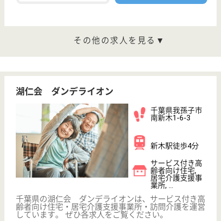
介護の転職支援サービスお申込み
30
簡単
登録
秒
保有資格を選択してくださ
誕生年を入
い
誕生年
必須
保有資格
必須
初任者研修
実務者研修
(ヘルパー2級)
(ヘルパー1級)
介護福祉士
社会福祉士
戻る
ケアマネジャー
PT
次のステッ
OT
その他・なし
次のステップへ