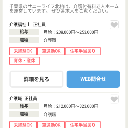
介護職
無資格可
車通勤OK
ブランクOK
育休・産休
駅徒歩10分以内
WEB問合せ
詳細を見る
生活相談員 正社員(日勤のみ)
給与
年収：3,133,416円〜3,769,416円
職種
生活相談員
給料多め
未経験OK
車通勤OK
育休・産休
駅徒歩10分以内
WEB問合せ
詳細を見る
その他の求人を見る
ベストライフ我孫子
千葉県我孫子市
つくし野2-27-
22