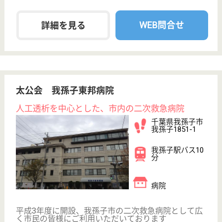
その他の求人を見る
創造会 平和台病院
24時間保育完備・福利厚生充実の病院◎「24時間
エマージェンシー（24時間救急対応）」が開院以
来掲げるスローガン☆
千葉県我孫子市
布佐834-28
新木駅送迎バス
10分
介護老人保健施
設, デイケア, グ
ループホーム,
病...
創造会には、「教育研修グループ」という部署があり
ます。 全職員、全職種に対して、多種多様な教育を
行っています！自己成長のできる環境が整っています
◎
臨床工学技士／透析センター 正社員(日勤のみ)
給与
月給：254,000円
職種
その他
給料多め
車通勤OK
育休・産休