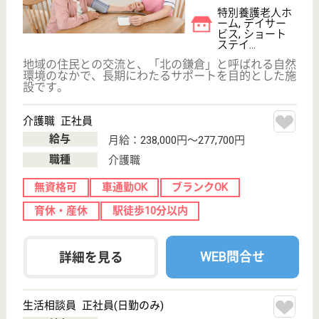
介護職 正社員
給与
月給：242,360円〜290,360円
職種
介護職
給料多め
無資格可
未経験OK
車通勤OK
住宅手当あり
育休・産休
WEB問合せ
詳細を見る
ケアマネジャー 正社員(日勤のみ)
給与
月給：223,000円〜258,000円
職種
ケアマネジャー
車通勤OK
住宅手当あり
育休・産休
託児所あり
WEB問合せ
詳細を見る
その他の求人を見る