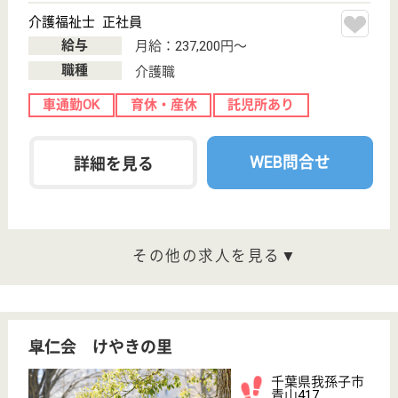
介護職 正社員
給与
月給：226,900円〜251,900円
職種
介護職
未経験OK
車通勤OK
ブランクOK
育休・産休
託児所あり
WEB問合せ
詳細を見る
介護福祉士 正社員
給与
月給：237,200円〜
職種
介護職
車通勤OK
育休・産休
託児所あり
WEB問合せ
詳細を見る
その他の求人を見る
湖仁会 ダンデライオン