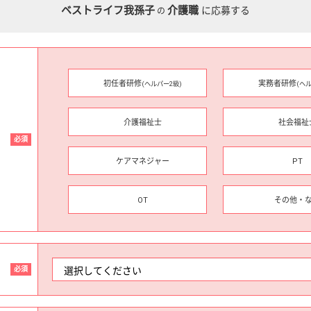
ベストライフ我孫子
介護職
に応募する
の
初任者研修
実務者研修
(ヘルパー2級)
(ヘ
介護福祉士
社会福祉
必須
ケアマネジャー
PT
OT
その他・
必須