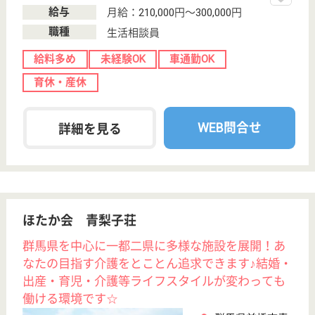
WEB問合せ
詳細を見る
ウッディタウン高崎南
群馬県高崎市新
町1945-1
新町駅徒歩23分
介護付有料老人
ホーム, ショー
トステイ
群馬県のウッディタウン高崎南は、介護付有料老人ホ
ーム・ショートステイを運営しています。 ぜひ各求
人をご覧ください。
生活相談員 正社員(日勤のみ)
給与
月給：200,000円〜270,000円
職種
生活相談員
給料多め
車通勤OK
育休・産休
WEB問合せ
詳細を見る