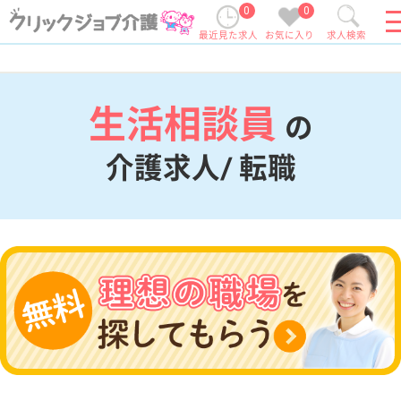
0
0
最近見た求人
お気に入り
求人検索
生活相談員
の
介護求人/ 転職
現在の検索条件
変更
エリア・駅
生活相談員
変更
こだわり条件