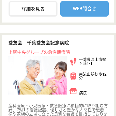
初任者研修
実務者研修
(ヘルパー2級)
(ヘルパー1級)
介護福祉士
社会福祉士
戻る
ケアマネジャー
PT
次のステッ
OT
その他・なし
次のステップへ
生活相談員の高給与求人を
紹介してもら う