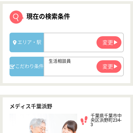
メディス千葉浜野
千葉県千葉市中
央区浜野町234-
3
浜野駅徒歩9分
介護付有料老人
ホーム
入居される方もご家族の方も安心して笑顔でいられる
ように、介護の専門家が真心込めてサポート致しま
す。
生活相談員 正社員(日勤のみ)
給与
月給：230,000円〜250,000円
職種
生活相談員
給料多め
未経験OK
車通勤OK
育休・産休
駅徒歩10分以内
WEB問合せ
詳細を見る