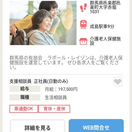
ほたか会 青梨子荘
群馬県を中心に一都二県に多様な施設を展開！あ
なたの目指す介護をとことん追求できます♪結婚・
出産・育児・介護等ライフスタイルが変わっても
働ける環境です☆
群馬県前橋市青
梨子町1670
群馬総社駅バス
27分
介護老人保健施
設, グループホ
ーム, デイサー
ビス,...
未経験からプロフェッショナルへ！充実した研修あり
☆法人・グループ内に多様な施設・事業所を展開◎貴
方自身が思い描くキャリアパス、ライフスタイルに合
わせた働き方を実現します◎ぐんま介護人材育成宣言
事業所！ 魅力ある職場作り、人財育成に力を入れて
います！子育てサポート企業としてくるみん認定！託
児所完備♪
支援相談員 正社員
給与
月給：231,495円〜280,120円
職種
生活相談員
給料多め
未経験OK
車通勤OK