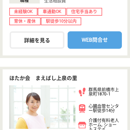
本納駅徒歩10分
介護付有料老人
ホーム, ショー
トステイ
千葉県のサンライズ茂原は、介護付有料老人ホーム・
ショートステイを運営しています。 ぜひ各求人をご
覧ください。
生活相談員 契約社員(日勤のみ)
給与
月給：240,500円〜296,500円
職種
生活相談員
給料多め
未経験OK
車通勤OK
育休・産休
寮あり
正社員登用制度
WEB問合せ
詳細を見る
サニーライフ幕張
千葉県千葉市花
見川区幕張本郷
3-3-12
幕張本郷駅徒歩
10分