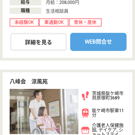
各求人をご覧ください。
支援相談員 正社員(日勤のみ)
給与
月給：180,000円〜210,000円
職種
生活相談員
休み多め
未経験OK
車通勤OK
住宅手当あり
育休・産休
寮あり
WEB問合せ
詳細を見る
みなみつくば会 プレミエール元気館
無資格未経験でも年収300万可能！若いスタッフ
もたくさん活躍する、活気ある老健です！
茨城県つくば市
谷田部6107-1
みどりの駅バス
23分
介護老人保健施
設, デイケア, シ
ョートステイ
今川医療福祉グループが運営する、高級感あふれる綺
麗な老健です。無資格未経験でも、しっかりとした教