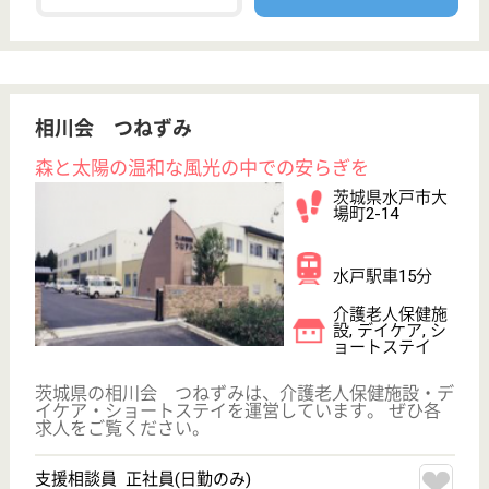
育休・産休
寮あり
託児所あり
WEB問合せ
詳細を見る
白峰会 しろかね
目標は、我が家での自立生活
茨城県下妻市下
栗1217
宗道駅徒歩15分
介護老人保健施
設, デイケア, シ
ョートステイ,
居...
平屋造り・回廊式の廊下・建物の周りを囲む歩道・中
庭など「人にやさしい」をモットーに設計、利用者の
プライバシーと自立を考えシャワーやトイレの数を多
く設置
支援相談員 正社員(日勤のみ)
給与
月給：198,560円〜295,560円
職種
生活相談員
未経験OK
車通勤OK
育休・産休
託児所あり