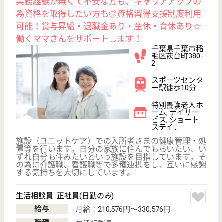
千葉県流山市鰭
ヶ崎1-1
南流山駅徒歩12
分
病院
産科医療・小児医療・救急医療に積極的に取り組む方
針、7対1の看護配置、優しさと豊かな人間性で患者
様や家族の立場に立った良質な看護を目指しておりま
す
MSW 正社員(日勤のみ)
給与
月給：200,000円〜303,000円
職種
その他
給料多め
休み多め
車通勤OK
住宅手当あり
育休・産休
寮あり
WEB問合せ
詳細を見る
サンライズ茂原
千葉県茂原市本
納3356-1