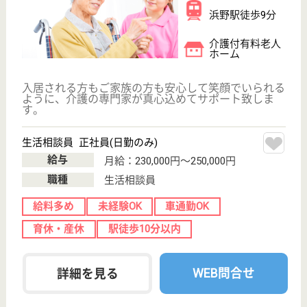
東湖会 フロンティア鉾田春の場所
茨城県鉾田市柏
熊985-1
徳宿駅徒歩45分
介護老人保健施
設, デイケア, 居
宅介護支援事業
所
茨城県の東湖会 フロンティア鉾田春の場所は、介護
老人保健施設・デイケア・居宅介護支援事業所を運営
しています。 ぜひ各求人をご覧ください。
支援相談員 正社員(日勤のみ)
給与
月給：230,000円〜300,000円
職種
生活相談員
給料多め
休み多め
未経験OK