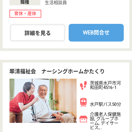
八峰会 涼風苑
茨城県龍ケ崎市
貝原塚町3689
龍ケ崎市駅車11
分
介護老人保健施
設, デイケア, シ
ョートステイ,
居...
茨城県の八峰会 涼風苑は、介護老人保健施設・デイ
ケア・ショートステイを運営しています。 ぜひ各求
人をご覧ください。
相談員 正社員(日勤のみ)
給与
月給：235,352円〜265,352円
職種
生活相談員
賞与4か月以上
車通勤OK
住宅手当あり
育休・産休
託児所あり
WEB問合せ
詳細を見る
グッドタイムホーム・南行徳