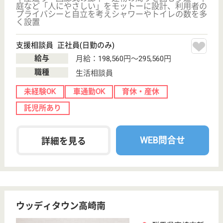
実務経験が無くて不安な方も、キャリアアップの
為資格を取得したい方も◎資格習得支援制度利用
可能！賞与昇給・退職金あり・産休・育休あり☆
働くママさんをサポートします！
千葉県千葉市稲
毛区萩台町380-
2
スポーツセンタ
ー駅徒歩10分
特別養護老人ホ
ーム, デイサー
ビス, ショート
ステイ...
施設（ユニットケア）での入所者さまの健康管理・処
置等を行います。自分の家族に住んでもらいたい、い
ずれ自分も住みたいという施設を目指しています。そ
の為に介護職、看護職等で多種連携をし、互いに感謝
する気持ちを大切にしています。
生活相談員 正社員(日勤のみ)
給与
月給：210,576円〜330,576円
職種
生活相談員
未経験OK
車通勤OK
住宅手当あり
育休・産休
駅徒歩10分以内
WEB問合せ
詳細を見る