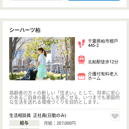
週休二日が基本。ワークライフバランス重視☆資
格手当や皆勤手当も充実☆働きやすい環境作りに
取り組んでいます！
群馬県太田市藤
阿久町345
細谷駅徒歩17分
介護老人保健施
設, デイケア, 居
宅介護支援事業
所,...
訪問・通所・短期療養・入所、充実した体制で地域に
根付いた総合リハビリテーションを目指す施設です。
医師・看護師・介護スタッフ・理学療法士他、多職種
が一丸となり、スキルを磨き続けています☆ぐんま介
護人材育成宣言事業所◎魅力ある職場作りに力を入れ
ています！風通しの良い職場と納得の人事考課体制が
あります☆
支援相談員 契約社員(日勤のみ)
給与
月給：208,000円
職種
生活相談員
未経験OK
車通勤OK
育休・産休
WEB問合せ
詳細を見る