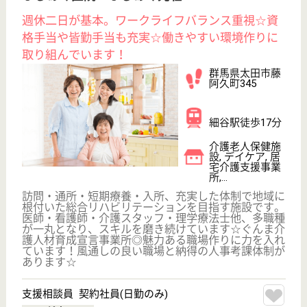
トステイ
茨城県のらいふつくば花畑は、介護付有料老人ホー
ム・ショートステイを運営しています。 ぜひ各求人
をご覧ください。
生活相談員 正社員(日勤のみ)
給与
月給：205,000円〜255,000円
職種
生活相談員
給料多め
車通勤OK
WEB問合せ
詳細を見る
協栄会 こすもぴあ
大久保病院の関連施設
茨城県水戸市石
川4-4027
水戸駅車16分
介護老人保健施
設, デイケア, シ
ョートステイ
茨城県の協栄会 こすもぴあは、介護老人保健施設・
デイケア・ショートステイを運営しています。 ぜひ