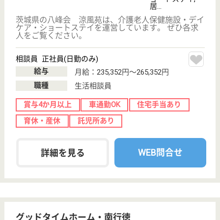
育・研修体制で安心して介護を学んでいく事ができま
す。
支援相談員 正社員(日勤のみ)
給与
月給：190,000円〜270,000円
職種
生活相談員
未経験OK
車通勤OK
育休・産休
WEB問合せ
詳細を見る
もっとみる（21-40 件 /2638 件）
現在の検索条件
変更
エリア・駅
生活相談員
変更
こだわり条件