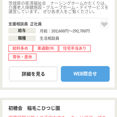
千葉県市川市南
行徳1-14-5
南行徳駅徒歩5
分
介護付有料老人
ホーム
千葉県のグッドタイムホーム・南行徳は、介護付有料
老人ホームを運営しています。 ぜひ各求人をご覧く
ださい。
生活相談員 正社員(日勤のみ)
給与
月給：250,576円〜300,576円
職種
生活相談員
給料多め
未経験OK
育休・産休
駅徒歩10分以内
WEB問合せ
詳細を見る
愛友会 千葉愛友会記念病院
上尾中央グループの急性期病院