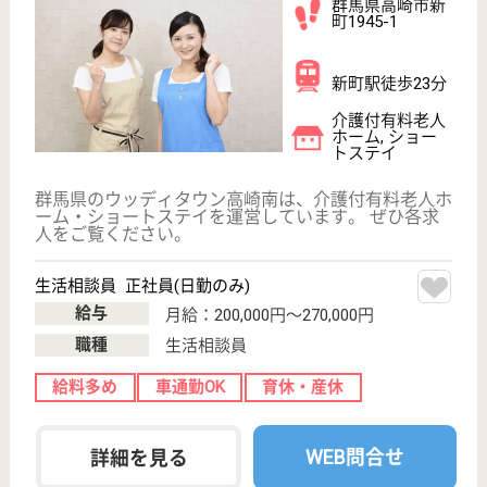
ほたか会 まえばし上泉の里
群馬県前橋市上
泉町1870-1
心臓血管センタ
ー駅徒歩14分
介護付有料老人
ホーム, ショー
トステイ
群馬県のほたか会 まえばし上泉の里は、介護付有料
老人ホーム・ショートステイを運営しています。 ぜ
ひ各求人をご覧ください。
生活相談員 正社員(日勤のみ)
給与
月給：200,352円〜280,120円
職種
生活相談員
給料多め
未経験OK
車通勤OK
育休・産休
寮あり
託児所あり
WEB問合せ
詳細を見る
ふじあく医院 ふじあく光荘