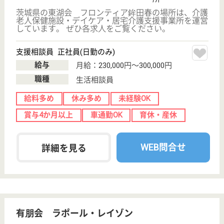
相川会 つねずみ
森と太陽の温和な風光の中での安らぎを
茨城県水戸市大
場町2-14
水戸駅車15分
介護老人保健施
設, デイケア, シ
ョートステイ
茨城県の相川会 つねずみは、介護老人保健施設・デ
イケア・ショートステイを運営しています。 ぜひ各
求人をご覧ください。
支援相談員 正社員(日勤のみ)
給与
月給：210,000円〜300,000円
職種
生活相談員
給料多め
未経験OK
車通勤OK
育休・産休
WEB問合せ
詳細を見る