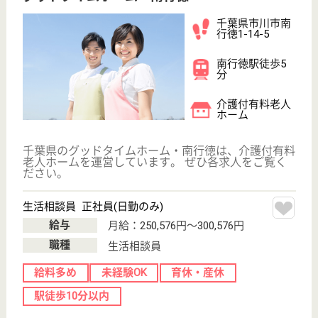
事業所情報の一部は、厚生労働省の介護事業所・生活関連情報
検索「介護サービス情報公表システム」から転載しておりま
す。
介護の転職支援サービスお申込み
30
簡単
登録
秒
保有資格を選択してくださ
誕生年を入
い
誕生年
必須
保有資格
必須