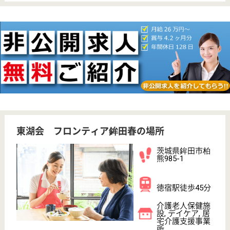
賞与4か月以上
車通勤OK
育休・産休
WEB問合せ
詳細を見る
有朋会 ラポール・レイゾン
群馬県邑楽郡邑
楽町大字赤堀
1031
成島駅車9分
介護老人保健施
設
群馬県の有朋会 ラポール・レイゾンは、介護老人保
健施設を運営しています。 ぜひ各求人をご覧くださ
い。
支援相談員 正社員(日勤のみ)
給与
月給：197,500円
職種
生活相談員
車通勤OK
育休・産休
WEB問合せ
詳細を見る