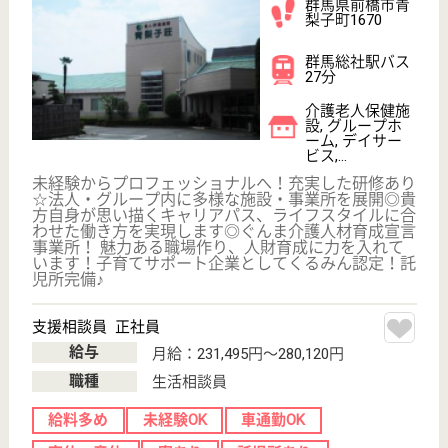
シーハーツ柏
千葉県柏市根戸
445-2
北柏駅徒歩12分
介護付有料老人
ホーム
高齢者の方々の新しい「住まい」として、将来に安心
のあるご自身の暮らしを過ごせる、いつまでも家庭的
な生活を送れる環境づくりを目的とします。
生活相談員 正社員(日勤のみ)
給与
月給：207,000円
職種
生活相談員
育休・産休
WEB問合せ
詳細を見る