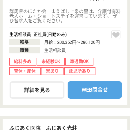
住宅型有料老人
ホーム, デイサ
ービス
千葉県のサニーライフ幕張は、住宅型有料老人ホー
ム・デイサービスを運営しています。 ぜひ各求人を
ご覧ください。
生活相談員 正社員(日勤のみ)
給与
月給：220,184円〜250,000円
職種
生活相談員
車通勤OK
住宅手当あり
育休・産休
駅徒歩10分以内
WEB問合せ
詳細を見る
らいふつくば花畑
茨城県つくば市
花畑1-17-4
つくば駅バス10
分
介護付有料老人
ホーム, ショー