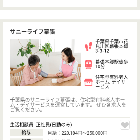
プライバシーポリシー
運営会社
採用ご担当者様へ
お知らせ
看護師の求人・転職なら
『クリックジョブ看護』
介護職求人支援サービス『クリックジョブ介護』運営会社:
ライフワンズ株式会社 ( 厚生労働大臣許可 )13- ユ -303765
Copyright©LifeOnes Ltd. All Rights Reserved