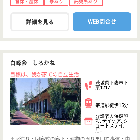
翠清福祉会 ナーシングホームかたくり
茨城県水戸市河
和田町4516-1
水戸駅バス50分
介護老人保健施
設, グループホ
ーム, デイサー
ビス,...
茨城県の翠清福祉会 ナーシングホームかたくりは、
介護老人保健施設・グループホーム・デイサービスを
運営しています。 ぜひ各求人をご覧ください。
支援相談員 正社員
給与
月給：202,600円〜292,700円
職種
生活相談員
給料多め
車通勤OK
住宅手当あり
育休・産休
WEB問合せ
詳細を見る
初穂会 稲毛こひつじ園