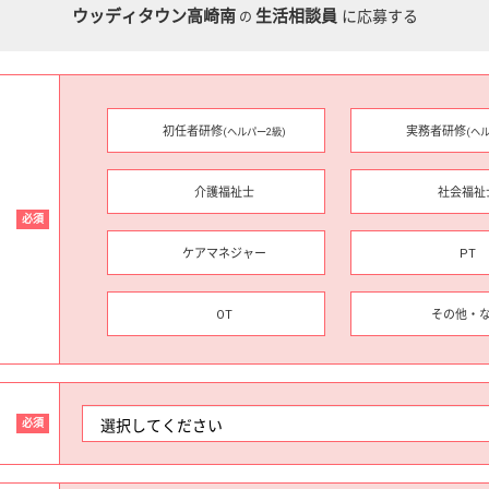
ウッディタウン高崎南
生活相談員
に応募する
の
初任者研修
実務者研修
(ヘルパー2級)
(ヘ
介護福祉士
社会福祉
必須
ケアマネジャー
PT
OT
その他・
必須