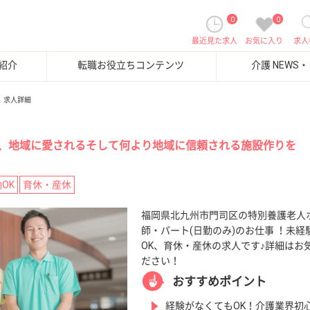
0
0
最近見た求人
お気に入り
求人
紹介
転職お役立ちコンテンツ
介護 NEWS
求人詳細
、地域に愛されるそして何より地域に信頼される施設作りを
OK
育休・産休
福岡県北九州市門司区の特別養護老人
師・パート(日勤のみ)のお仕事 ！未経
OK、育休・産休の求人です♪詳細はお
ださい！
おすすめポイント
経験がなくてもOK！介護業界初