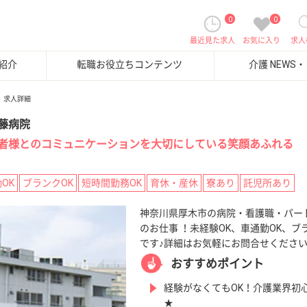
0
0
最近見た求人
お気に入り
求人
紹介
転職お役立ちコンテンツ
介護 NEWS
求人詳細
藤病院
者様とのコミュニケーションを大切にしている笑顔あふれる
OK
ブランクOK
短時間勤務OK
育休・産休
寮あり
託児所あり
神奈川県厚木市の病院・看護職・パート
のお仕事 ！未経験OK、車通勤OK、ブ
です♪詳細はお気軽にお問合せくださ
おすすめポイント
経験がなくてもOK！介護業界初
★