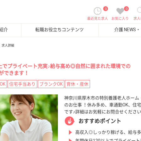
0
0
最近見た求人
お気に入り
求人
紹介
転職お役立ちコンテンツ
介護 NEWS
求人詳細
以上でプライベート充実♪給与高め◎自然に囲まれた環境での
ができます！
OK
住宅手当あり
ブランクOK
育休・産休
神奈川県厚木市の特別養護老人ホーム
のお仕事 ！休み多め、車通勤OK、住
です♪詳細はお気軽にお問合せくださ
おすすめポイント
高収入◎しっかり稼げる、給与
年間休日120以上でプライベート