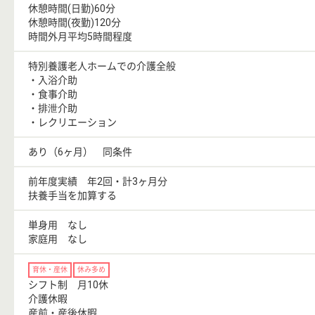
休憩時間(日勤)60分
休憩時間(夜勤)120分
時間外月平均5時間程度
特別養護老人ホームでの介護全般
・入浴介助
・食事介助
・排泄介助
・レクリエーション
あり（6ヶ月） 同条件
前年度実績 年2回・計3ヶ月分
扶養手当を加算する
単身用 なし
家庭用 なし
育休・産休
休み多め
シフト制 月10休
介護休暇
産前・産後休暇