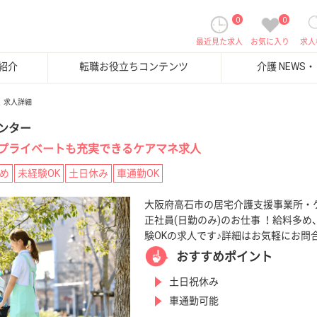
0
0
最近見た求人
お気に入り
求人
紹介
転職お役立ちコンテンツ
介護 NEWS
求人詳細
ンター
プライベートも充実できるケアマネ求人
め
未経験OK
土日休み
車通勤OK
大阪府高石市の居宅介護支援事業所・
正社員(日勤のみ)のお仕事 ！給料多
験OKの求人です♪詳細はお気軽にお問
おすすめポイント
土日祝休み
車通勤可能