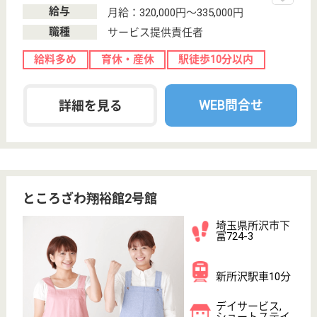
小手指駅徒歩16
分
病院, 訪問看護
埼玉県の幸悠会 所沢慈光病院は、病院・訪問看護を
運営しています。 ぜひ各求人をご覧ください。
看護助手 正社員
給与
月給：255,000円〜282,000円
職種
その他
給料多め
無資格可
未経験OK
賞与4か月以上
車通勤OK
育休・産休
WEB問合せ
詳細を見る
若狭会 亀令園
所沢市で初めての特別養護老人ホーム
埼玉県所沢市東
狭山ヶ丘4-
2695-1
狭山ヶ丘駅徒歩