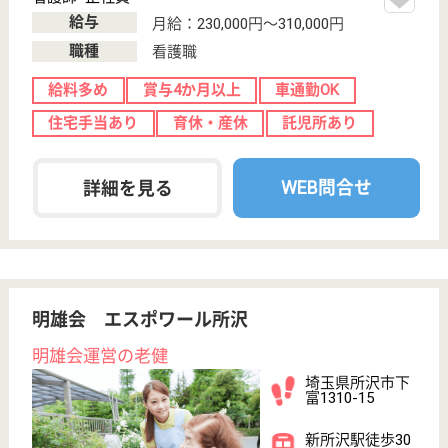
その他の求人を見る
ケアリッツ新所沢
埼玉県所沢市松
葉町19-13
新所沢駅徒歩2
分
訪問介護
埼玉県のケアリッツ新所沢は、訪問介護を運営してい
ます。 ぜひ各求人をご覧ください。
ケアスタッフ 正社員(日勤のみ)
給与
月給：260,000円〜300,000円
職種
介護職
給料多め
育休・産休
駅徒歩10分以内
WEB問合せ
詳細を見る
サービス提供責任者 正社員(日勤のみ)