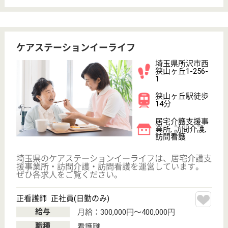
看護, 介護付有
料老人ホーム
埼玉県の医療生協さいたま生活協同組合 ケアセンタ
ーとこしんは、訪問介護・訪問看護・介護付有料老人
ホームを運営しています。 ぜひ各求人をご覧くださ
い。
看護職 パート(日勤のみ)
給与
時給：1,800円〜
職種
看護職
給料多め
車通勤OK
育休・産休
駅徒歩10分以内
WEB問合せ
詳細を見る
幸せふくろう北秋津
埼玉県所沢市北
秋津686-23
所沢駅徒歩10分
グループホーム,
訪問介護, 訪問
看護, 定期巡