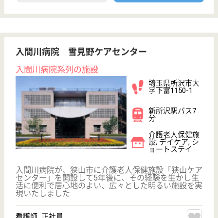
特別養護老人ホ
ーム, デイサー
ビス, ショート
ステイ...
利用者の健康管理及び生活の支援を行っていただきま
す
ケアマネジャー 正社員(日勤のみ)
給与
月給：250,000円〜320,000円
職種
ケアマネジャー
給料多め
未経験OK
車通勤OK
育休・産休
WEB問合せ
詳細を見る
ホームヘルパー パート(日勤のみ)
給与
時給：1,200円〜1,600円
職種
介護職
給料多め
未経験OK
車通勤OK
短時間勤務OK
育休・産休
WEB問合せ
詳細を見る