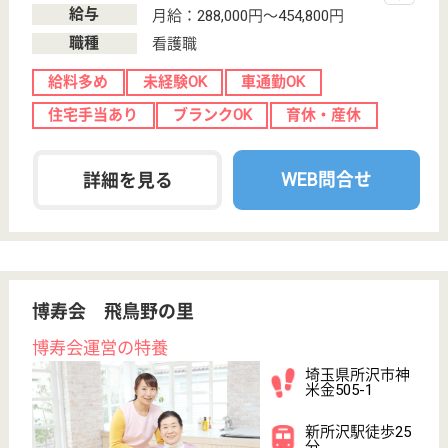
WEB問合せ
詳細を見る
ベストライフ所沢
埼玉県所沢市上
山口138-1
西武球場前駅徒
歩11分
住宅型有料老人
ホーム
埼玉県のベストライフ所沢は、住宅型有料老人ホーム
を運営しています。 ぜひ各求人をご覧ください。
ケアマネジャー 正社員(日勤のみ)
給与
月給：266,000円〜300,000円
職種
ケアマネジャー
給料多め
未経験OK
育休・産休
WEB問合せ
詳細を見る