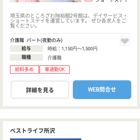
12分
特別養護老人ホ
ーム, デイサー
ビス, 居宅介護
支援事...
社会福祉法人若狭会の特別養護老人ホームです。◆社
会保険完備◆年齢不問◎◆産前産後・育児休暇◎家庭
環境が変わっても働けます♪◆明るい園庭には、優々
保育園の園児達の笑い声が満ちています♪お年寄りが
明るく自由に生活できるよう環境整備がされています
♪あなたも笑顔で一緒に働きませんか？
ケアマネジャー パート(日勤のみ)
給与
時給：1,500円
職種
ケアマネジャー
給料多め
未経験OK
車通勤OK
WEB問合せ
詳細を見る
医療生協さいたま生活協同組合 さんとめ
医療生協さいたま生活協同組合の老健
埼玉県所沢市中
富1617
新所沢駅バス21
分