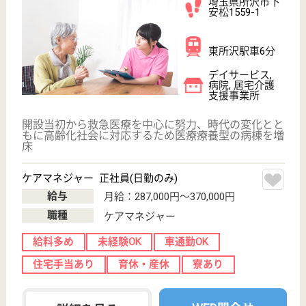
検索「介護サービス情報公表システム 」から転載しておりま
す。
介護の転職支援サービスお申込み
30
簡単
登録
秒
保有資格を選択してくださ
誕生年を入
い
誕生年
必須
保有資格
必須
初任者研修
実務者研修
(ヘルパー2級)
(ヘルパー1級)