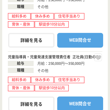
職種
生活相談員
給料多め
未経験OK
土日休み
車通勤OK
育休・産休
WEB問合せ
詳細を見る
看護職 正社員
給与
月給：288,000円〜454,800円
職種
看護職
給料多め
未経験OK
車通勤OK
住宅手当あり
ブランクOK
育休・産休
WEB問合せ
詳細を見る
博寿会 飛鳥野の里
博寿会運営の特養
埼玉県所沢市神
米金505-1
新所沢駅徒歩25
分