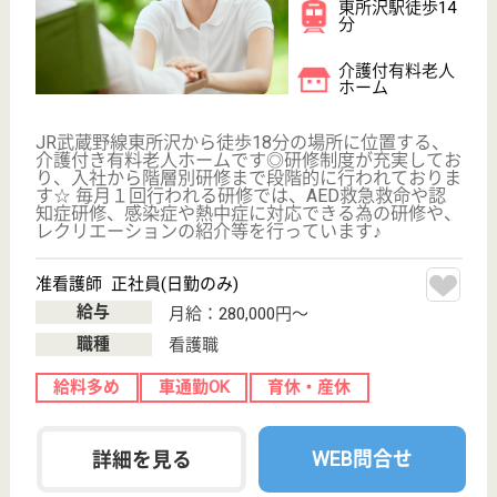
正看護師 正社員(日勤のみ)
給与
月給：300,000円〜
職種
看護職
給料多め
車通勤OK
育休・産休
WEB問合せ
詳細を見る
ニチイケアセンター東狭山ヶ丘
埼玉県所沢市東
狭山ヶ丘3-682-
6
狭山ヶ丘駅
小規模多機能,
グループホーム