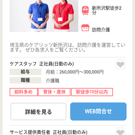
埼玉県所沢市下
安松1559-1
東所沢駅車6分
デイサービス,
病院, 居宅介護
支援事業所
開設当初から救急医療を中心に努力、時代の変化とと
もに高齢化社会に対応するため医療療養型の病棟を増
床
ケアマネジャー 正社員(日勤のみ)
給与
月給：287,000円〜370,000円
職種
ケアマネジャー
給料多め
未経験OK
車通勤OK
住宅手当あり
育休・産休
寮あり
WEB問合せ
詳細を見る
幸悠会 所沢慈光病院
急性期の精神疾患を主に診療
埼玉県所沢市北
中1-228