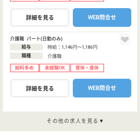
児童指導員・児童発達支援管理責任者 正社員(日勤のみ)
給与
月給：250,000円〜350,000円
職種
その他
給料多め
休み多め
住宅手当あり
育休・産休
駅徒歩10分以内
WEB問合せ
詳細を見る
入間川病院 雪見野ケアセンター
入間川病院系列の施設
埼玉県所沢市大
字下富1150-1
新所沢駅バス7
分
介護老人保健施
設, デイケア, シ
ョートステイ
入間川病院が、狭山市に介護老人保健施設「狭山ケア
センター」を開設して5年後に、その経験を生かし生
活に便利で居心地のよい、広々とした明るい施設を実
現いたしました
看護師 正社員