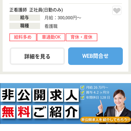
埼玉県のニチイケアセンター東狭山ヶ丘は、小規模多
機能・グループホームを運営しています。 ぜひ各求
人をご覧ください。
介護職 パート(日勤夜勤あり)
給与
時給：1,146円〜1,186円
職種
介護職
給料多め
未経験OK
育休・産休
WEB問合せ
詳細を見る
介護職 パート(日勤のみ)
給与
時給：1,146円〜1,186円
職種
介護職
給料多め
未経験OK
育休・産休
WEB問合せ
詳細を見る
その他の求人を見る