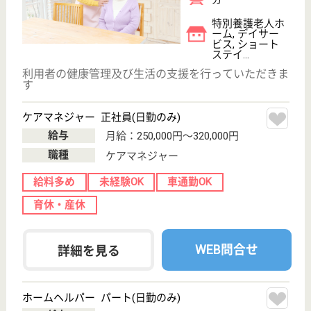
ケアステーションイーライフ
埼玉県所沢市西
狭山ヶ丘1-256-
1
狭山ヶ丘駅徒歩
14分
居宅介護支援事
業所, 訪問介護,
訪問看護
埼玉県のケアステーションイーライフは、居宅介護支
援事業所・訪問介護・訪問看護を運営しています。
ぜひ各求人をご覧ください。
正看護師 正社員(日勤のみ)
給与
月給：300,000円〜400,000円
職種
看護職
給料多め
未経験OK
土日休み
車通勤OK
育休・産休
寮あり
WEB問合せ
詳細を見る