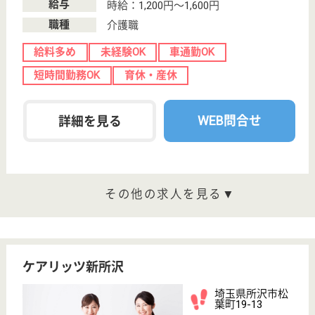
なかとみ東悠生苑
埼玉県所沢市中
富月野原1304-1
航空公園駅車11
分
介護付有料老人
ホーム
埼玉県のなかとみ東悠生苑は、介護付有料老人ホーム
を運営しています。 ぜひ各求人をご覧ください。
ケアマネジャー 正社員(日勤のみ)
給与
月給：255,000円〜258,000円
職種
ケアマネジャー
給料多め
車通勤OK
開設3年以内
WEB問合せ
詳細を見る
秀栄会 所沢第一病院
家庭的雰囲気と大病院水準の医療を両立