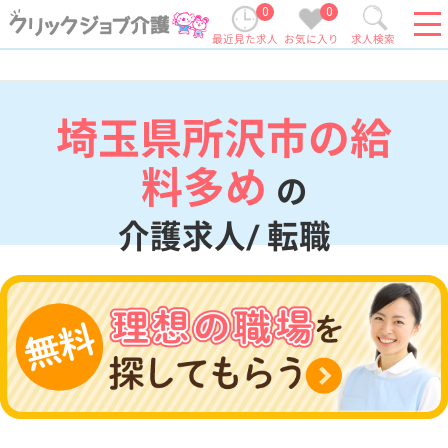
0
0
最近見た求人
お気に入り
求人検索
埼玉県所沢市の給
料多め
の
介護求人/ 転職
現在の検索条件
埼玉県/所沢市
変更
エリア・駅
給料多め
変更
こだわり条件