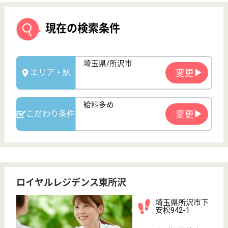
ロイヤルレジデンス東所沢
埼玉県所沢市下
安松942-1
東所沢駅徒歩14
分
介護付有料老人
ホーム
JR武蔵野線東所沢から徒歩18分の場所に位置する、
介護付き有料老人ホームです◎研修制度が充実してお
り、入社から階層別研修まで段階的に行われておりま
す☆ 毎月１回行われる研修では、AED救急救命や認
知症研修、感染症や熱中症に対応できる為の研修や、
レクリエーションの紹介等を行っています♪
准看護師 正社員(日勤のみ)
給与
月給：280,000円〜
職種
看護職
給料多め
車通勤OK
育休・産休
WEB問合せ
詳細を見る