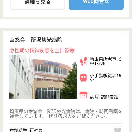
介護福祉士
社会福祉士
戻る
ケアマネジャー
PT
次のステッ
OT
その他・なし
次のステップへ
サービス紹介
クリックジョブ介護とは
ご利用の流れ
公式LINE＠
お役立ち情報
転職ノウハウ