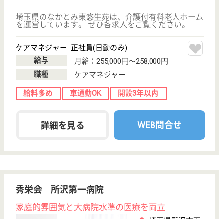
方お待ちしています！首都圏に50教室以上・勤務先
応相談♪
児童指導員・児童発達支援管理責任者 正社員(日勤のみ)
給与
月給：250,000円〜350,000円
職種
その他
給料多め
休み多め
住宅手当あり
育休・産休
駅徒歩10分以内
WEB問合せ
詳細を見る
現在の検索条件
埼玉県/所沢市
変更
エリア・駅
給料多め
変更
こだわり条件
;
事業所情報の一部は、厚生労働省の介護事業所・生活関連情報