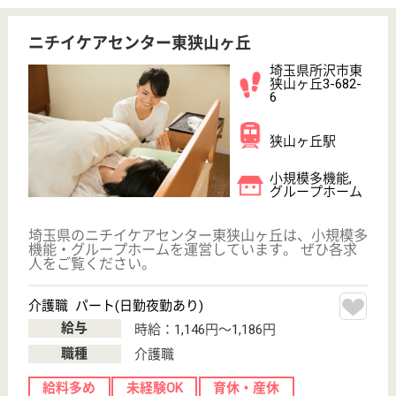
総合幼児教室Leafジュニア所沢教室総合発達コ
ース
埼玉県所沢市く
すのき台3-18-
10
所沢駅徒歩7分
障害者施設
未就学児～高校生を対象に、学習面と生活スキルや対
人コミュニケーションなどを指導して頂きます！西武
新宿線「所沢駅」より徒歩4分の場所に位置しますの
で、働きやすい環境が整っています♪研修制度をじっ
くり行うのが特徴で、ビジネススキルを獲得するため
の座学研修からフォローアップ研修も用意していま
す。
児童指導員・児童発達支援管理責任者 正社員(日勤のみ)
給与
月給：250,000円〜350,000円
職種
その他
給料多め
休み多め
住宅手当あり
育休・産休
駅徒歩10分以内
WEB問合せ
詳細を見る