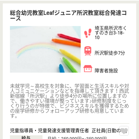
給与
月給：230,000円〜310,000円
職種
看護職
給料多め
賞与4か月以上
車通勤OK
住宅手当あり
育休・産休
託児所あり
WEB問合せ
詳細を見る
明雄会 エスポワール所沢
明雄会運営の老健
埼玉県所沢市下
富1310-15
新所沢駅徒歩30
分
介護老人保健施
設, デイケア, シ
ョートステイ,
居...
入所者様に対する療養上の世話、または診療の補助な
どの業務に従事して頂きます
支援相談員 正社員(日勤のみ)
給与
月給：242,704円〜262,704円