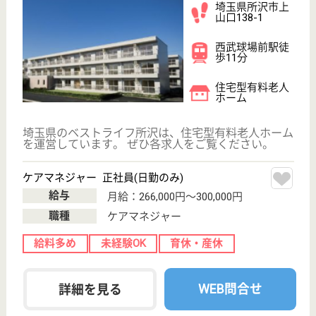
介護老人保健施
設, デイケア, 訪
問介護, ショー
ト...
医療生協さいたま生活協同組合は県内6つの医療生協
が合併して誕生した日本で一番大きな医療生協、安心
してしっかりと働ける職場環境が実現
介護職 パート(日勤のみ)
給与
時給：1,160円〜1,450円
職種
介護職
給料多め
無資格可
未経験OK
車通勤OK
育休・産休
WEB問合せ
詳細を見る
医療生協さいたま生活協同組合 ケアセンター
とこしん
埼玉県所沢市宮
本町2-23-24
航空公園駅徒歩
10分
訪問介護, 訪問