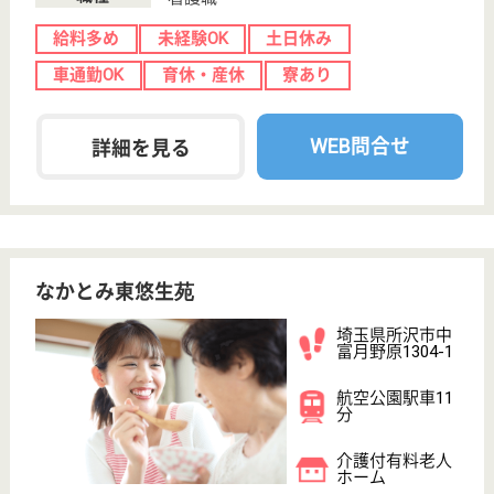
回・...
埼玉県の幸せふくろう北秋津は、グループホーム・訪
問介護・訪問看護を運営しています。 ぜひ各求人を
ご覧ください。
管理者 正社員
給与
月給：323,000円〜343,000円
職種
管理職（管理者・施設長）
給料多め
未経験OK
駅徒歩10分以内
WEB問合せ
詳細を見る
LITALICOジュニア 新所沢教室
埼玉県所沢市松
葉町11-1
新所沢駅徒歩2
分
その他
子どもたちの新しい学びをデザインするお仕事です。
お子さま一人ひとりの特性や成長に合わせた指導が特
長。人間性を重視し、自主性を尊重した自由闊達な風
土◎ニーズが高まる新たな児童福祉分野で活躍したい