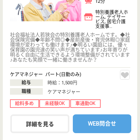
サイトマップ
利用規約
プライバシーポリシー
運営会社
採用ご担当者様へ
お知らせ
看護師の求人・転職なら
『クリックジョブ看護』
介護職求人支援サービス『クリックジョブ介護』運営会社:
ライフワンズ株式会社 ( 厚生労働大臣許可 )13- ユ -303765
Copyright©LifeOnes Ltd. All Rights Reserved
?>