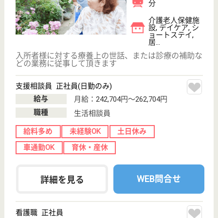
給与
月給：320,000円〜335,000円
職種
サービス提供責任者
給料多め
育休・産休
駅徒歩10分以内
WEB問合せ
詳細を見る
ところざわ翔裕館2号館
埼玉県所沢市下
富724-3
新所沢駅車10分
デイサービス,
ショートステイ
埼玉県のところざわ翔裕館2号館は、デイサービス・
ショートステイを運営しています。 ぜひ各求人をご
覧ください。
介護職 パート(夜勤のみ)
給与
時給：1,150円〜1,500円
職種
介護職
給料多め
車通勤OK