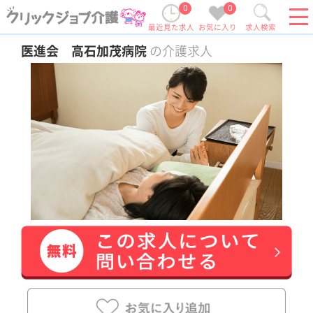
0
0
最近見た求人
お気に入り
求人検索
医進会 高石加茂病院
の介護求人
車通勤OK
育休・産休
この求人の特長
病棟での看護師業務