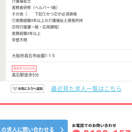
介護福祉士
実務者研修（ヘルパー1級）
その他（ 下記①かつ②が必須資格
①実務経験3年以上の介護福祉士資格所持
②同行援護一般・応用課程）
実務経験3年以上
学歴不問
大阪府高石市綾園1-1-5
駅徒歩10分以内
高石駅徒歩5分
最近見た求人一覧はこちら
この求人に問い合わせる