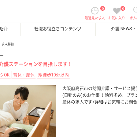
0
0
最近見た求人
お気に入り
求人
紹介
転職お役立ちコンテンツ
介護 NEWS
求人詳細
ー
介護ステーションを目指します！
クOK
育休・産休
駅徒歩10分以内
大阪府高石市の訪問介護・サービス提
(日勤のみ)のお仕事 ！給料多め、ブラ
産休の求人です♪詳細はお気軽にお問