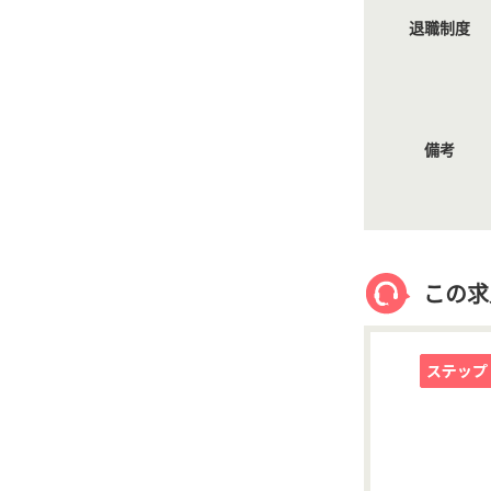
退職制度
備考
この求