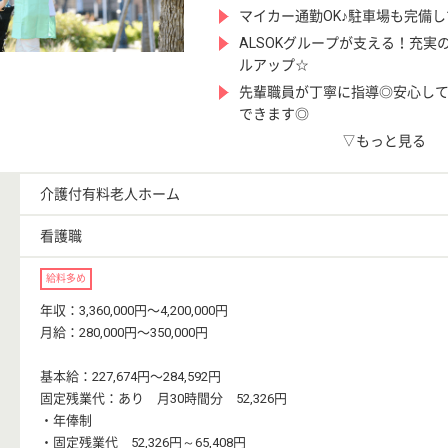
マイカー通勤OK♪駐車場も完備
ALSOKグループが支える！充実
ルアップ☆
先輩職員が丁寧に指導◎安心し
できます◎
▽もっと見る
介護付有料老人ホーム
看護職
給料多め
年収：3,360,000円〜4,200,000円
月給：280,000円〜350,000円
基本給：227,674円〜284,592円
固定残業代：あり 月30時間分 52,326円
・年俸制
・固定残業代 52,326円～65,408円