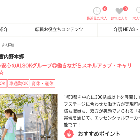
0
0
最近見た求人
お気に入り
求人
紹介
転職お役立ちコンテンツ
介護 NEWS
求人詳細
宮内野本郷
♪安心のALSOKグループ◎働きながらスキルアップ・キャリ
☆
OK
車通勤OK
育休・産休
1都3県を中心に300拠点以上を展開
フステージに合わせた働き方が実現可
様も職員も、双方が笑顔でいられる「
実現を通じて、エッセンシャルワーカ
能です！
おすすめポイント