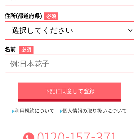
サイトマップ
利用規約
プライバシーポリシー
運営会社
看護師の求人・転職なら
採用ご担当者様へ
『クリックジョブ看護』
介護職求人支援サービス『クリックジョブ介護』運営会社:
ライフワンズ株式会社 ( 厚生労働大臣許可 )13- ユ -303765
Copyright©LifeOnes Ltd. All Rights Reserved