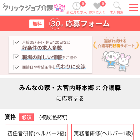
0
0
最近見た求人
お気に入り
求人検索
みんなの家・大宮内野本郷
介護職
の
に応募する
資格
必須
(複数選択可)
初任者研修
実務者研修
(ヘルパー2級)
(ヘルパー1級)
介護福祉士
社会福祉士
ケアマネジャー
PT
OT
その他・なし