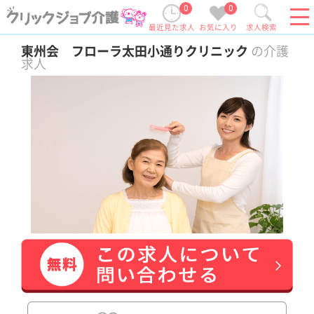
0
0
最近見た求人
お気に入り
求人検索
東州会 フローラ太田小通りクリニック
の介護
求人
休み多め
車通勤OK
ブランクOK
育休・産休
この求人の特長
夜勤なし♪クリニックでの看護師募集！