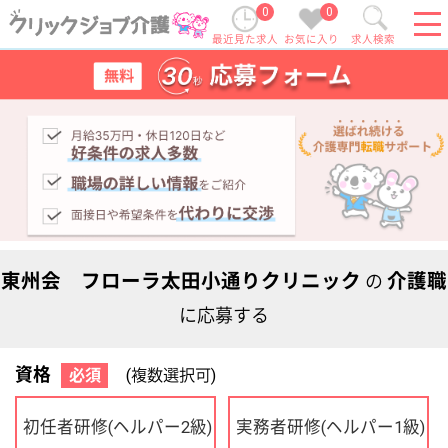
0
0
最近見た求人
お気に入り
求人検索
東州会 フローラ太田小通りクリニック
介護職
の
に応募する
資格
必須
(複数選択可)
初任者研修
実務者研修
(ヘルパー2級)
(ヘルパー1級)
介護福祉士
社会福祉士
ケアマネジャー
PT
OT
その他・なし