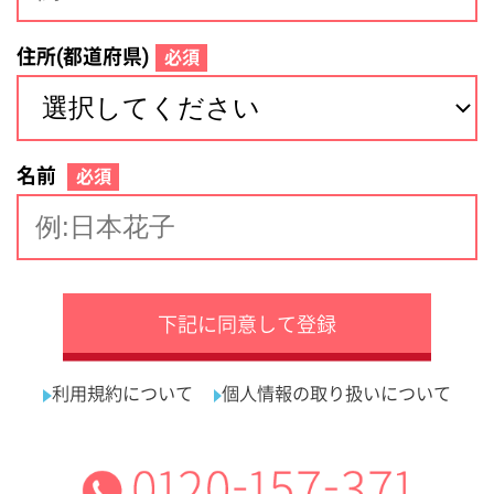
サイトマップ
利用規約
プライバシーポリシー
運営会社
看護師の求人・転職なら
採用ご担当者様へ
『クリックジョブ看護』
介護職求人支援サービス『クリックジョブ介護』運営会社:
ライフワンズ株式会社 ( 厚生労働大臣許可 )13- ユ -303765
Copyright©LifeOnes Ltd. All Rights Reserved