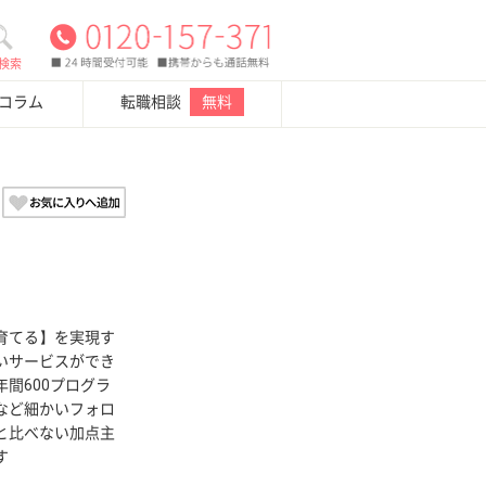
検索
・コラム
転職相談
無料
育てる】を実現す
いサービスができ
間600プログラ
など細かいフォロ
と比べない加点主
す