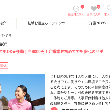
0
0
最近見た求人
お気に入り
求人
紹介
転職お役立ちコンテンツ
介護 NEWS
求人詳細
美浜
てもOK★夜勤手当8000円！介護業界初めてでも安心のサポ
産休
当社は経営理念【人を大事にし、人を
る会社です。働きやすい環境でこそ良
ると考えます。そのために研修制度は年
ム。階級やシーン別の研修を実施する
ー体制もご用意。人事評価制度は他人
義制度を導入。社員に寄り添う会社で