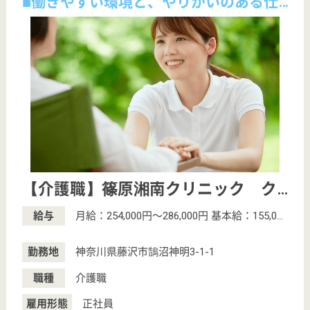
サービススタッフ 正社員
給与
月給：252,000円〜280,000円
職種
介護職
育休・産休
寮あり
駅徒歩10分以内
サービススタッフ／経験者採用2 正社員
給与
月給：295,000円
職種
介護職
給料多め
育休・産休
寮あり
駅徒歩10分以内
すべての求人情報(全5件)
サービス紹介