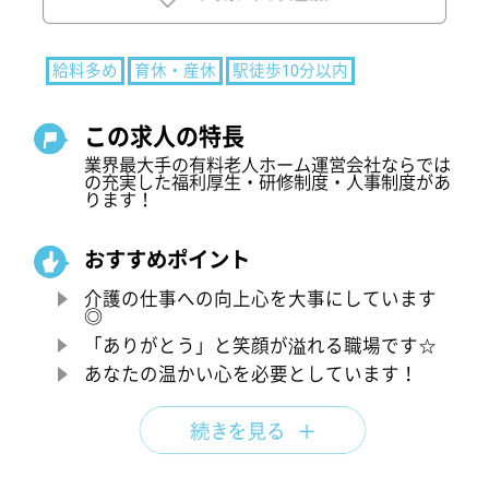
おすすめポイント
介護の仕事への向上心を大事にしています
◎
「ありがとう」と笑顔が溢れる職場です☆
あなたの温かい心を必要としています！
募集詳細
サービス種類
住宅型有料老人ホーム
募集職種
ケアマネジャー
給与
給料多め
時給：1,700円
昇給：あり