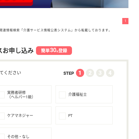
1
関連情報検索「介護サービス情報公表システム」から転載しております。
30
スお申し込み
簡単
登録
秒
てください
実務者研修
介護福祉士
（ヘルパー1級）
ケアマネジャー
PT
その他・なし