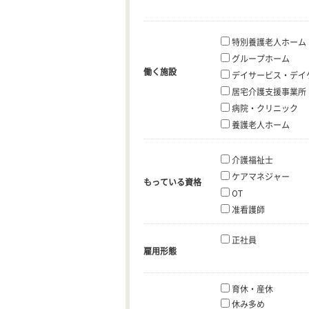
特別養護老人ホーム
グループホーム
働く施設
デイサービス・デイ
居宅介護支援事業所
病院・クリニック
養護老人ホーム
介護福祉士
ケアマネジャー
もっている資格
OT
准看護師
正社員
雇用形態
育休・産休
休み多め