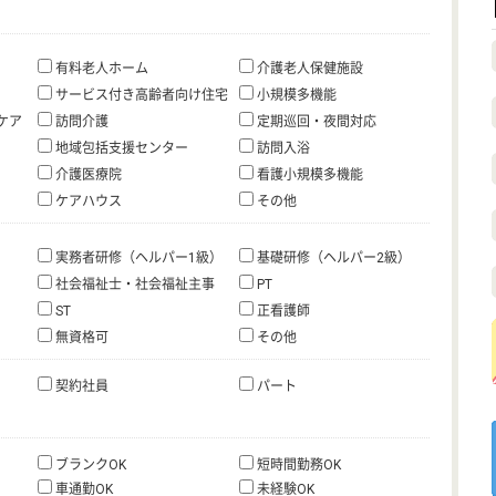
有料老人ホーム
介護老人保健施設
サービス付き高齢者向け住宅
小規模多機能
ケア
訪問介護
定期巡回・夜間対応
地域包括支援センター
訪問入浴
介護医療院
看護小規模多機能
ケアハウス
その他
実務者研修（ヘルパー1級）
基礎研修（ヘルパー2級）
社会福祉士・社会福祉主事
PT
ST
正看護師
無資格可
その他
契約社員
パート
ブランクOK
短時間勤務OK
車通勤OK
未経験OK