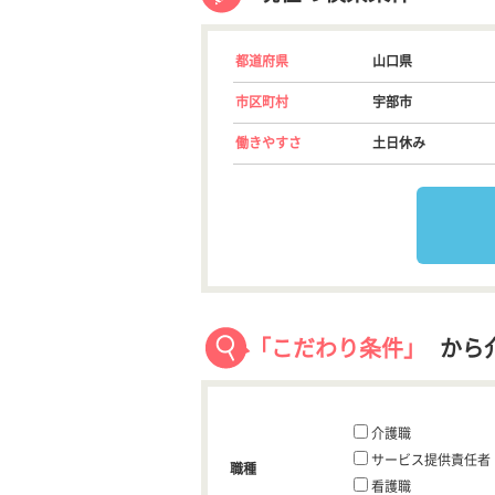
都道府県
山口県
市区町村
宇部市
働きやすさ
土日休み
「こだわり条件」
から
介護職
サービス提供責任者
職種
看護職