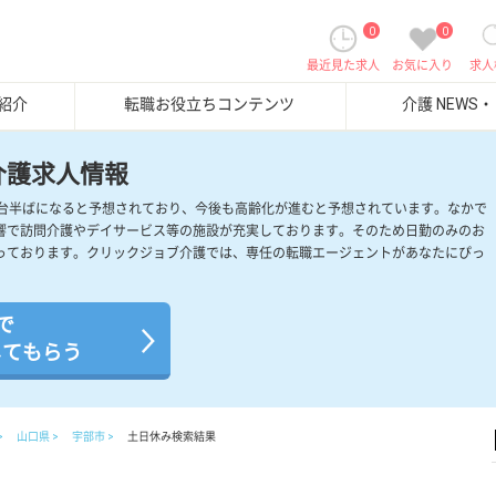
0
0
最近見た求人
お気に入り
求人
紹介
転職お役立ちコンテンツ
介護 NEWS
介護求人情報
30%台半ばになると予想されており、今後も高齢化が進むと予想されています。なかで
響で訪問介護やデイサービス等の施設が充実しております。そのため日勤のみのお
っております。クリックジョブ介護では、専任の転職エージェントがあなたにぴっ
で
してもらう
山口県
宇部市
土日休み検索結果