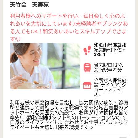
介護福祉士
社会福祉士
戻る
ケアマネジャー
PT
次のステッ
OT
その他・なし
次のステップへ
お得な求人情報
葵会 葵の園・小田原
ご長
神奈川県小田原市
千葉
給料多め
未経験OK
給
車通勤OK
育