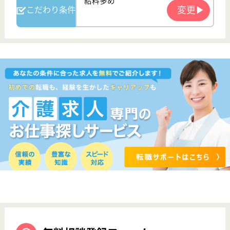
クリックジョブ介護とは
ご利用の流れ
公式LINE＠
お役立ち情報
転職ノウハウ
初めての介護転職
介護転職お悩み相談室
介護業界給与データ
転職事例