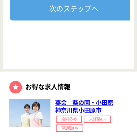
看護師の求人・転職なら
『クリックジョブ看護』
介護職求人支援サービス『クリックジョブ介護』運営会社:
ライフワンズ株式会社 ( 厚生労働大臣許可 )13- ユ -303765
Copyright©LifeOnes Ltd. All Rights Reserved