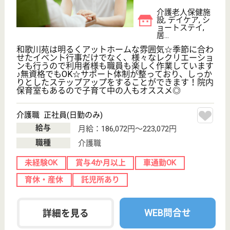
海南駅車21分
介護老人保健施
設, デイケア, シ
ョートステイ,
居...
利用者様の家庭復帰を目指し、協力関係の病院・診療
所と連携して対処している職場です☆地域密着型のア
ットホームな雰囲気の施設で、お声がけや挨拶も皆で
率先中♪勤務体制はシフト制のローテーションなので
自身のライフスタイルに合わせてお仕事できます◎プ
ライベートも大切に出来る環境です☆
介護支援専門員 正社員
給与
月給：185,000円〜191,000円
職種
ケアマネジャー
未経験OK
車通勤OK
育休・産休
WEB問合せ
詳細を見る
現在の検索条件
和歌山県/伊都郡九度山町
変更
エリア・駅