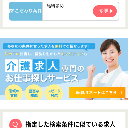
萩原会 友愛苑
和歌山県伊都郡
九度山町河根
807-64
学文路駅徒歩38
分
特別養護老人ホ
ーム, デイサー
ビス, ショート
ステイ...
和歌山県の萩原会 友愛苑は、特別養護老人ホーム・
デイサービス・ショートステイを運営しています。
ぜひ各求人をご覧ください。
介護職 正社員(日勤のみ)
給与
月給：187,772円〜234,772円
職種
介護職
無資格可
未経験OK
車通勤OK
育休・産休
WEB問合せ
詳細を見る