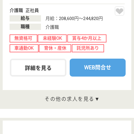
給料多め
変更
こだわり条件
無料相談登録フォーム
保有資格を選択してくださ
誕生年を入
い
誕生年
必須
保有資格
必須
初任者研修
実務者研修
(ヘルパー2級)
(ヘルパー1級)