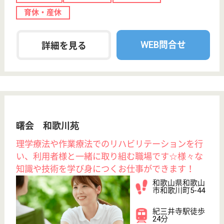
介護職 正社員
給与
月給：208,600円〜244,820円
職種
介護職
無資格可
未経験OK
賞与4か月以上
車通勤OK
育休・産休
託児所あり
WEB問合せ
詳細を見る
その他の求人を見る
天竹会 天寿苑
利用者様へのサポートを行い、毎日楽しく心のふ
れあいを大切にしています♪未経験者やブランクあ
る人でもOK！和気あいあいとスキルアップできま
す◎
和歌山県海草郡
紀美野町下佐々
385-1
貴志駅車13分,