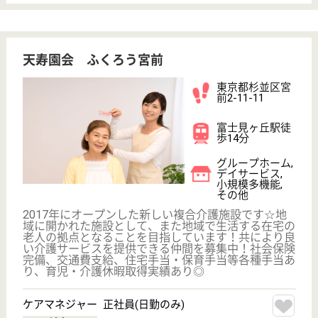
給料多め
車通勤OK
育休・産休
WEB問合せ
詳細を見る
マザアスホームだんらん杉並・松庵
東京都杉並区松
庵1-13-21
三鷹台駅徒歩8
分
グループホーム
東京都のマザアスホームだんらん杉並・松庵は、グル
ープホームを運営しています。 ぜひ各求人をご覧く
ださい。
介護職 パート(夜勤のみ)
給与
時給：1,245円〜1,345円
職種
介護職
給料多め
無資格可
未経験OK
車通勤OK
駅徒歩10分以内