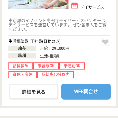
採用ご担当者様へ
お知らせ
看護師の求人・転職なら
『クリックジョブ看護』
介護職求人支援サービス『クリックジョブ介護』運営会社:
ライフワンズ株式会社 ( 厚生労働大臣許可 )13- ユ -303765
Copyright©LifeOnes Ltd. All Rights Reserved
?>