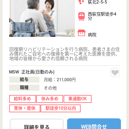
介護職 パート(日勤夜勤あり)
給与
時給：1,392円〜1,422円
職種
介護職
給料多め
無資格可
未経験OK
車通勤OK
育休・産休
正社員登用制度
WEB問合せ
詳細を見る
介護 正社員
給与
月給：325,200円〜336,100円
職種
介護職
給料多め
無資格可
未経験OK
車通勤OK
育休・産休
託児所あり
WEB問合せ
詳細を見る
その他の求人を見る