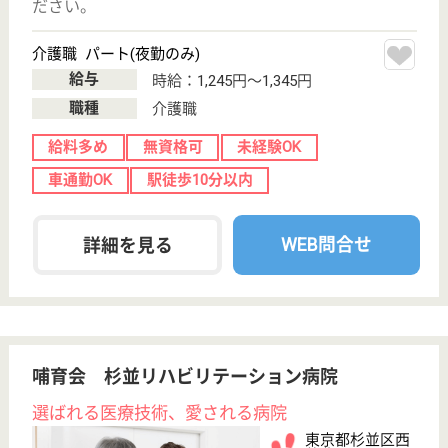
介護職 正社員(日勤のみ)
給与
月給：270,957円〜285,573円
職種
介護職
給料多め
未経験OK
車通勤OK
育休・産休
駅徒歩10分以内
開設3年以内
WEB問合せ
詳細を見る
ツクイ・サンシャイン杉並
東京都杉並区下
井草4-31-2
下井草駅徒歩5
分, 井荻駅徒歩5
分
介護付有料老人
ホーム
2017年2月にオープンした新しい有料老人ホームで
す。「最も美しい第三の人生をここ杉並で」のスロー
ガンにし、お客様の「夢」をかなえるケアを目指して
います！社会保険完備、交通費規定内支給、昇給・賞
与あり！産前産後休暇、育児・介護休暇あり◎ツクイ
初の託児所、クリニックも併設☆資格取得支援制度も
あり！