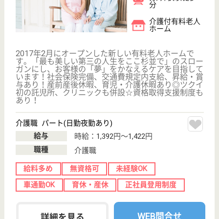
その他の求人を見る
プライム訪問看護リハビリステーション
東京都杉並区荻
窪5-11-22
荻窪駅徒歩4分
訪問看護, 訪問
介護
東京都のプライム訪問看護リハビリステーションは、
訪問看護・訪問介護を運営しています。 ぜひ各求人
をご覧ください。
作業療法士 パート(日勤のみ)
給与
時給：1,350円
職種
リハビリ職（作業療法士）
未経験OK
土日休み
車通勤OK
駅徒歩10分以内
WEB問合せ
詳細を見る