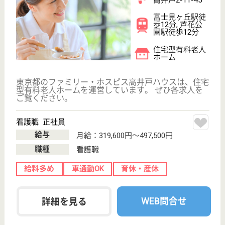
ミモザ善福寺壱番館
東京都杉並区善
福寺3-9-14
上石神井駅徒歩
18分
グループホーム
東京都のミモザ善福寺壱番館は、グループホームを運
営しています。 ぜひ各求人をご覧ください。
ケアマネジャー パート(日勤夜勤あり)
給与
時給：1,415円〜1,445円
職種
ケアマネジャー
給料多め
車通勤OK
育休・産休
正社員登用制度
WEB問合せ
詳細を見る
ケアマネジャー 正社員
給与
月給：320,500円〜335,820円
職種
ケアマネジャー