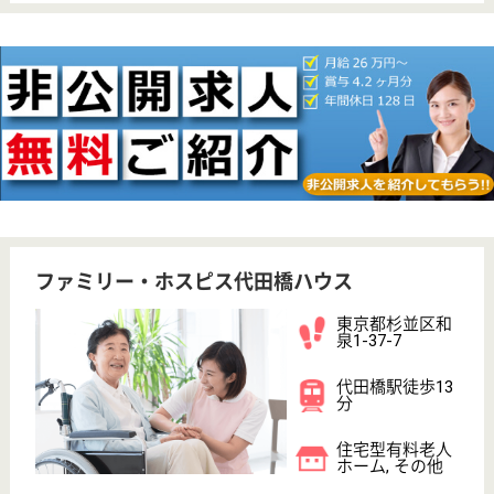
WEB問合せ
詳細を見る
ファミリー・ホスピス高井戸ハウス
東京都杉並区上
高井戸2-11-45
富士見ヶ丘駅徒
歩12分, 芦花公
園駅徒歩12分
住宅型有料老人
ホーム
東京都のファミリー・ホスピス高井戸ハウスは、住宅
型有料老人ホームを運営しています。 ぜひ各求人を
ご覧ください。
看護職 正社員
給与
月給：319,600円〜497,500円
職種
看護職
給料多め
車通勤OK
育休・産休
WEB問合せ
詳細を見る