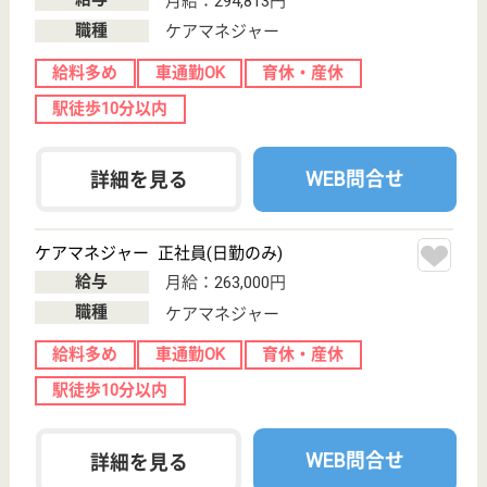
荻窪駅徒歩3分
就労支援
東京都のウェルビー荻窪駅前センターは、就労支援を
運営しています。 ぜひ各求人をご覧ください。
サービス管理責任者 正社員(日勤のみ)
給与
月給：295,000円〜330,000円
職種
その他
給料多め
休み多め
車通勤OK
育休・産休
駅徒歩10分以内
WEB問合せ
詳細を見る
イノセント高円寺デイサービスセンター
東京都杉並区高
円寺南5-20-3
高円寺駅徒歩10
分