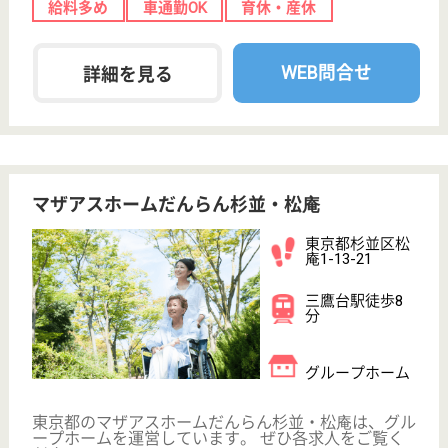
ケアマネジャー 正社員(日勤のみ)
給与
月給：263,000円
職種
ケアマネジャー
給料多め
車通勤OK
育休・産休
駅徒歩10分以内
WEB問合せ
詳細を見る
その他の求人を見る
スタートケア高井戸
東京都杉並区高
井戸西1-27-21
高井戸駅徒歩3
分
訪問介護
東京都のスタートケア高井戸は、訪問介護を運営して
います。 ぜひ各求人をご覧ください。