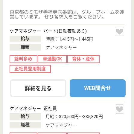
ベネッセ介護センター高円寺
東京都杉並区高
円寺南4-26-16
高円寺駅徒歩2
分
訪問介護, 居宅
介護支援事業所,
地域包括支援セ
ンター
東京都のベネッセ介護センター高円寺は、訪問介護・
居宅介護支援事業所・地域包括支援センターを運営し
ています。 ぜひ各求人をご覧ください。
主任ケアマネジャー 正社員(日勤のみ)
給与
月給：294,813円
職種
ケアマネジャー
給料多め
車通勤OK
育休・産休
駅徒歩10分以内
WEB問合せ
詳細を見る