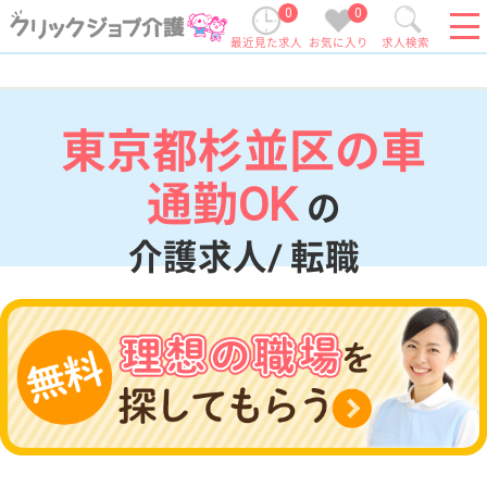
0
0
最近見た求人
お気に入り
求人検索
東京都杉並区の車
通勤OK
の
介護求人/ 転職
現在の検索条件
東京都/杉並区
変更
エリア・駅
車通勤OK
変更
こだわり条件