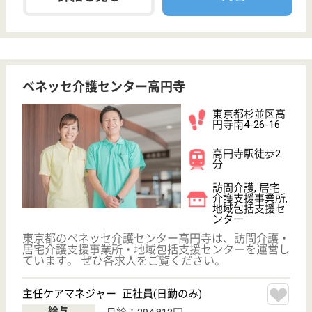
にんじんの会 にんじん・荻窪ふれあいの家
東京都杉並区荻
窪2-29-3
荻窪駅徒歩13分
デイサービス,
グループホーム,
訪問介護, 居宅
介...
東京都のにんじんの会 にんじん・荻窪ふれあいの家
は、デイサービス・グループホーム・訪問介護を運営
しています。 ぜひ各求人をご覧ください。
介護職員 契約社員(日勤のみ)
給与
月給：211,000円〜407,000円
職種
介護職
車通勤OK
育休・産休
正社員登用制度
WEB問合せ
詳細を見る
ウェルビー荻窪駅前センター
東京都杉並区上
荻1-5-7