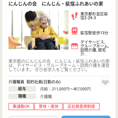
介護の転職支援サービスお申込み
30
簡単
登録
秒
保有資格を選択してくださ
誕生年を入
い
誕生年
必須
保有資格
必須
初任者研修
実務者研修
(ヘルパー2級)
(ヘルパー1級)
介護福祉士
社会福祉士
戻る
ケアマネジャー
PT
次のステッ
OT
その他・なし
次のステップへ