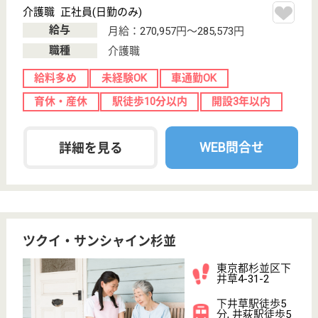
当グループは全国展開しており、当事業所は2016年
にオープンした新しい事業所です！「生涯現役」をコ
ンセプトとした自立支援を目指しています！新鮮な環
境で共に働きませんか？社会保険完備、交通費規定内
支給、昇給・賞与あり！産前産後休暇、育児・介護休
暇あり◎資格取得支援制度もあり、スキルアップが可
能☆
介護職 正社員(日勤のみ)
給与
月給：244,500円〜301,100円
職種
介護職
給料多め
車通勤OK
ブランクOK
育休・産休
駅徒歩10分以内
WEB問合せ
詳細を見る
管理者候補 正社員(日勤のみ)
給与
月給：340,000円〜380,000円
職種
管理職（管理者・施設長）
給料多め
未経験OK
車通勤OK
短時間勤務OK
育休・産休
駅徒歩10分以内
WEB問合せ
詳細を見る