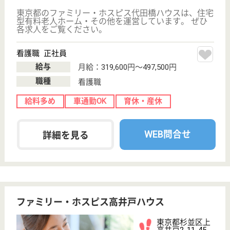
天寿園会 ふくろう宮前
東京都杉並区宮
前2-11-11
富士見ヶ丘駅徒
歩14分
グループホーム,
デイサービス,
小規模多機能,
その他
2017年にオープンした新しい複合介護施設です☆地
域に開かれた施設として、また地域で生活する在宅の
老人の拠点となることを目指しています！共により良
い介護サービスを提供できる仲間を募集中！社会保険
完備、交通費支給、住宅手当・保育手当等各種手当あ
り、育児・介護休暇取得実績あり◎
ケアマネジャー 正社員(日勤のみ)
給与
月給：250,000円〜
職種
ケアマネジャー
車通勤OK
住宅手当あり
育休・産休
WEB問合せ
詳細を見る