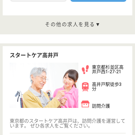
デイサービス
東京都のイノセント高円寺デイサービスセンターは、
デイサービスを運営しています。 ぜひ各求人をご覧
ください。
生活相談員 正社員(日勤のみ)
給与
月給：295,000円
職種
生活相談員
給料多め
未経験OK
車通勤OK
育休・産休
駅徒歩10分以内
WEB問合せ
詳細を見る
ツクイ杉並下井草
東京都杉並区下
井草4-31-7
下井草駅徒歩6
分
デイサービス,
その他, 訪問介
護