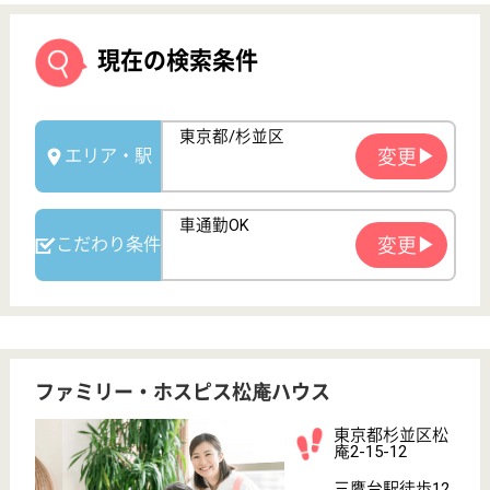
ファミリー・ホスピス松庵ハウス
東京都杉並区松
庵2-15-12
三鷹台駅徒歩12
分, 西荻窪駅徒
歩14分
住宅型有料老人
ホーム
東京都のファミリー・ホスピス松庵ハウスは、住宅型
有料老人ホームを運営しています。 ぜひ各求人をご
覧ください。
看護職 正社員
給与
月給：319,600円〜497,500円
職種
看護職
給料多め
車通勤OK
育休・産休
開設3年以内
WEB問合せ
詳細を見る