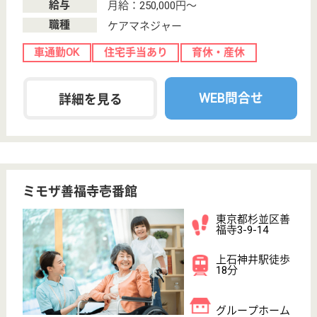
WEB問合せ
詳細を見る
哺育会 杉並リハビリテーション病院
選ばれる医療技術、愛される病院
東京都杉並区西
荻北2-5-5
西荻窪駅徒歩4
分
病院
回復期リハビリテーションを行う病院、患者さまの住
み慣れたご自宅への復帰を第一に考えた医療を提供、
地域の皆様から愛され信頼される病院
MSW 正社員(日勤のみ)
給与
月給：211,000円
職種
その他
給料多め
休み多め
車通勤OK
育休・産休
駅徒歩10分以内
WEB問合せ
詳細を見る