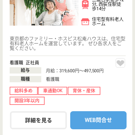
ファミリー・ホスピス代田橋ハウス
東京都杉並区和
泉1-37-7
代田橋駅徒歩13
分
住宅型有料老人
ホーム, その他
東京都のファミリー・ホスピス代田橋ハウスは、住宅
型有料老人ホーム・その他を運営しています。 ぜひ
各求人をご覧ください。
看護職 正社員
給与
月給：319,600円〜497,500円
職種
看護職
給料多め
車通勤OK
育休・産休