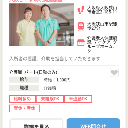
介護の転職支援サービスお申込み
30
簡単
登録
秒
保有資格を選択してくださ
誕生年を入
い
誕生年
必須
保有資格
必須
初任者研修
実務者研修
(ヘルパー2級)
(ヘルパー1級)
介護福祉士
社会福祉士
戻る
ケアマネジャー
PT
次のステッ
OT
その他・なし
次のステップへ