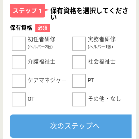
採用ご担当者様へ
お知らせ
看護師の求人・転職なら
『クリックジョブ看護』
介護職求人支援サービス『クリックジョブ介護』運営会社:
ライフワンズ株式会社 ( 厚生労働大臣許可 )13- ユ -303765
Copyright©LifeOnes Ltd. All Rights Reserved
?>