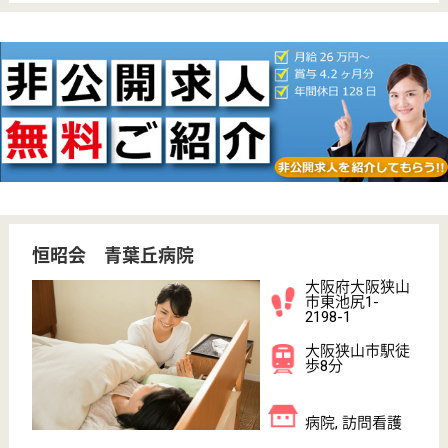
WEB問合せ
詳細を見る
六三会 さやまの里
大阪さやま病院関連施設
大阪府大阪狭山
市岩室2-185-11
大阪狭山市駅徒
歩27分
介護老人保健施
設, デイケア, グ
ループホーム,
シ...
入所者の看護、介助を担当していただきます
介護職 パート(日勤のみ)
給与
時給：1,300円
職種
介護職
給料多め
未経験OK
車通勤OK
育休・産休
WEB問合せ
詳細を見る