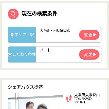
シェアハウス徒然
大阪府大阪狭山
市茱萸木3-
1318-1
金剛駅車8分
サービス付き高
齢者向け住宅
大阪府のシェアハウス徒然は、サービス付き高齢者向
け住宅を運営しています。 ぜひ各求人をご覧くださ
い。
介護職 パート(日勤のみ)
給与
時給：1,230円
職種
介護職
給料多め
未経験OK
車通勤OK
育休・産休
WEB問合せ
詳細を見る