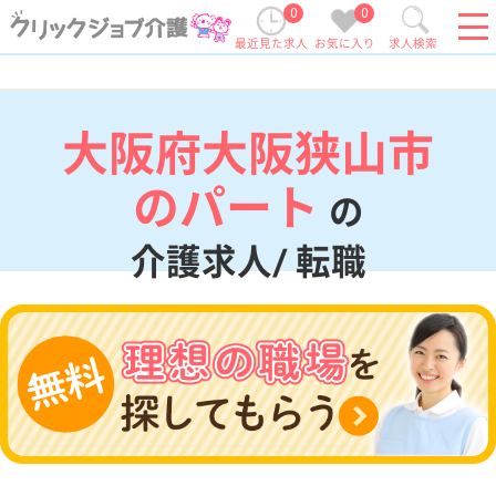
0
0
最近見た求人
お気に入り
求人検索
大阪府大阪狭山市
のパート
の
介護求人/ 転職
現在の検索条件
大阪府/大阪狭山市
変更
エリア・駅
パート
変更
こだわり条件