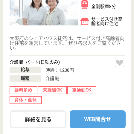
恒昭会 青葉丘病院
大阪府大阪狭山
市東池尻1-
2198-1
大阪狭山市駅徒
歩8分
病院, 訪問看護
大阪府の恒昭会 青葉丘病院は、病院・訪問看護を運
営しています。 ぜひ各求人をご覧ください。
介護職 パート(日勤のみ)
給与
時給：1,240円
職種
介護職
給料多め
無資格可
車通勤OK
育休・産休
駅徒歩10分以内