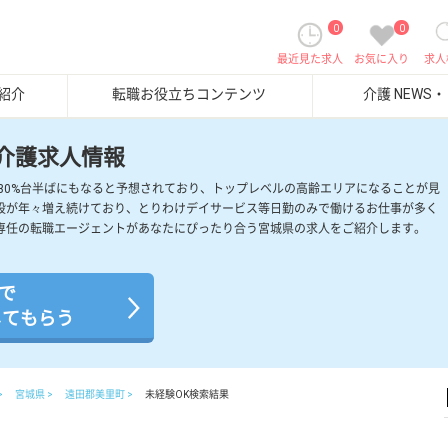
0
0
最近見た求人
お気に入り
求人
紹介
転職お役立ちコンテンツ
介護 NEWS
介護求人情報
には30%台半ばにもなると予想されており、トップレベルの高齢エリアになることが見
設が年々増え続けており、とりわけデイサービス等日勤のみで働けるお仕事が多く
専任の転職エージェントがあなたにぴったり合う宮城県の求人をご紹介します。
Kで
してもらう
宮城県
遠田郡美里町
未経験OK検索結果