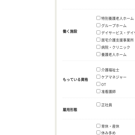
特別養護老人ホーム
グループホーム
働く施設
デイサービス・デイ
居宅介護支援事業所
病院・クリニック
養護老人ホーム
介護福祉士
ケアマネジャー
もっている資格
OT
准看護師
正社員
雇用形態
育休・産休
休み多め