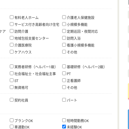
有料老人ホーム
介護老人保健施設
サービス付き高齢者向け住宅
小規模多機能
ケア
訪問介護
定期巡回・夜間対応
地域包括支援センター
訪問入浴
介護医療院
看護小規模多機能
ケアハウス
その他
実務者研修（ヘルパー1級）
基礎研修（ヘルパー2級）
社会福祉士・社会福祉主事
PT
ST
正看護師
無資格可
その他
契約社員
パート
ブランクOK
短時間勤務OK
車通勤OK
未経験OK