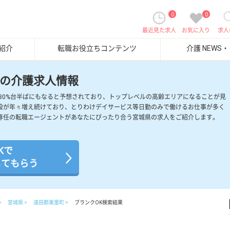
0
0
最近見た求人
お気に入り
求人
紹介
転職お役立ちコンテンツ
介護 NEWS
の介護求人情報
には30%台半ばにもなると予想されており、トップレベルの高齢エリアになることが見
設が年々増え続けており、とりわけデイサービス等日勤のみで働けるお仕事が多く
専任の転職エージェントがあなたにぴったり合う宮城県の求人をご紹介します。
Kで
してもらう
宮城県
遠田郡美里町
ブランクOK検索結果