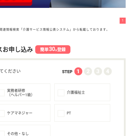
1
関連情報検索「介護サービス情報公表システム」から転載しております。
30
スお申し込み
簡単
登録
秒
てください
実務者研修
介護福祉士
（ヘルパー1級）
ケアマネジャー
PT
その他・なし