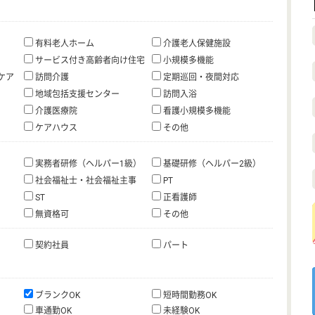
有料老人ホーム
介護老人保健施設
サービス付き高齢者向け住宅
小規模多機能
ケア
訪問介護
定期巡回・夜間対応
地域包括支援センター
訪問入浴
介護医療院
看護小規模多機能
ケアハウス
その他
実務者研修（ヘルパー1級）
基礎研修（ヘルパー2級）
社会福祉士・社会福祉主事
PT
ST
正看護師
無資格可
その他
契約社員
パート
ブランクOK
短時間勤務OK
車通勤OK
未経験OK