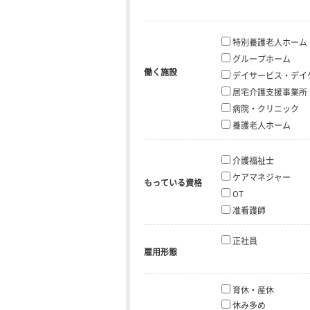
特別養護老人ホーム
グループホーム
働く施設
デイサービス・デイ
居宅介護支援事業所
病院・クリニック
養護老人ホーム
介護福祉士
ケアマネジャー
もっている資格
OT
准看護師
正社員
雇用形態
育休・産休
休み多め