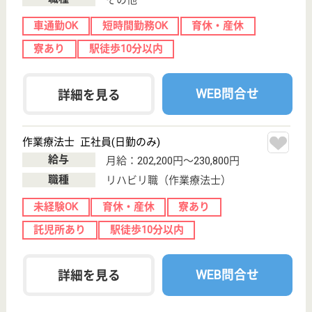
クオラ クオラリハビリテーション病院あいら
鹿児島県姶良市
西餅田2300番地
1
姶良駅徒歩11分
デイケア, 病院,
居宅介護支援事
業所
鹿児島県のクオラ クオラリハビリテーション病院あ
いらは、デイケア・病院・居宅介護支援事業所を運営
しています。 ぜひ各求人をご覧ください。
看護補助者（病棟） 正社員
給与
月給：185,000円〜203,000円
職種
その他
無資格可
未経験OK
車通勤OK
育休・産休
寮あり
WEB問合せ
詳細を見る
玉昌会 加治木温泉病院