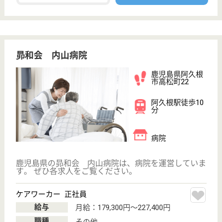
公盡会 出水病院
鹿児島県出水市
麓町29-1
出水駅バス12分,
出水駅徒歩18分
病院
鹿児島県の公盡会 出水病院は、病院を運営していま
す。 ぜひ各求人をご覧ください。
看護補助者 正社員
給与
月給：193,000円〜210,500円
職種
その他
無資格可
未経験OK
車通勤OK
ブランクOK
育休・産休
寮あり
WEB問合せ
詳細を見る