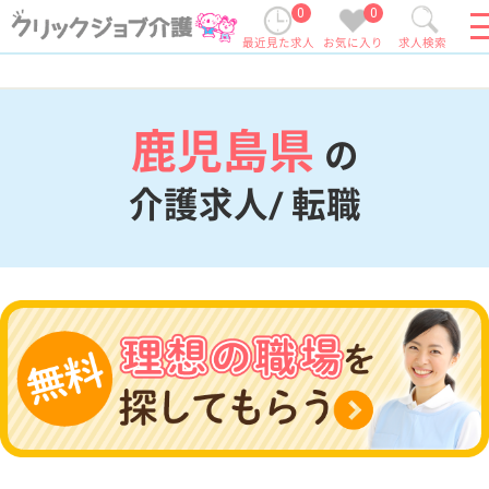
0
0
最近見た求人
お気に入り
求人検索
鹿児島県
の
介護求人/ 転職
現在の検索条件
鹿児島県
変更
エリア・駅
変更
こだわり条件