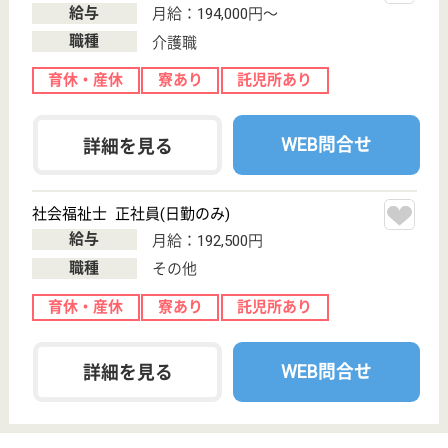
加治木駅徒歩15
分
デイケア, 訪問
介護, 病院, ショ
ートステイ, 居...
鹿児島県の七徳会 ザ王病院は、デイケア・訪問介
護・病院を運営しています。 ぜひ各求人をご覧くだ
さい。
MSW 正社員(日勤のみ)
給与
月給：200,000円〜230,000円
職種
その他
給料多め
未経験OK
車通勤OK
育休・産休
託児所あり
WEB問合せ
詳細を見る
健生会 あんびる病院
鹿児島県鹿児島
市稲荷町12-6
鹿児島駅徒歩16
分