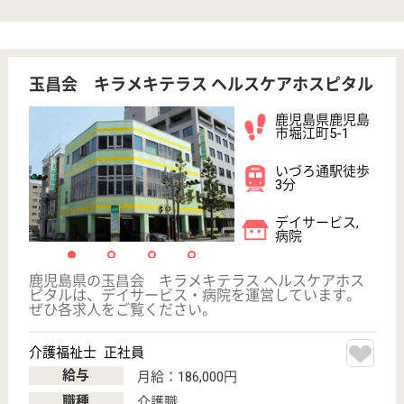
未経験OK
車通勤OK
育休・産休
託児所あり
駅徒歩10分以内
WEB問合せ
詳細を見る
共助会 三州病院
鹿児島県鹿児島
市犬迫町7783-1
上伊集院駅車14
分
病院
鹿児島県の共助会 三州病院は、病院を運営していま
す。 ぜひ各求人をご覧ください。
看護職 正社員
給与
月給：243,000円〜324,000円
職種
その他
未経験OK
賞与4か月以上
車通勤OK
育休・産休
寮あり