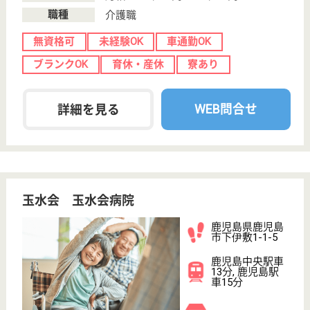
採用ご担当者様へ
お知らせ
看護師の求人・転職なら
『クリックジョブ看護』
介護職求人支援サービス『クリックジョブ介護』運営会社:
ライフワンズ株式会社 ( 厚生労働大臣許可 )13- ユ -303765
Copyright©LifeOnes Ltd. All Rights Reserved
?>