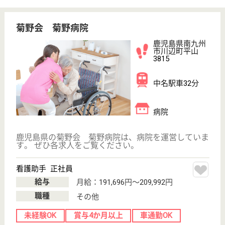
病院
鹿児島県の健生会 あんびる病院は、病院を運営して
います。 ぜひ各求人をご覧ください。
看護師 正社員
給与
月給：205,000円〜280,000円
職種
その他
未経験OK
車通勤OK
ブランクOK
育休・産休
WEB問合せ
詳細を見る
准看護師 正社員
給与
月給：185,000円〜280,000円
職種
その他
未経験OK
車通勤OK
ブランクOK
育休・産休
WEB問合せ
詳細を見る