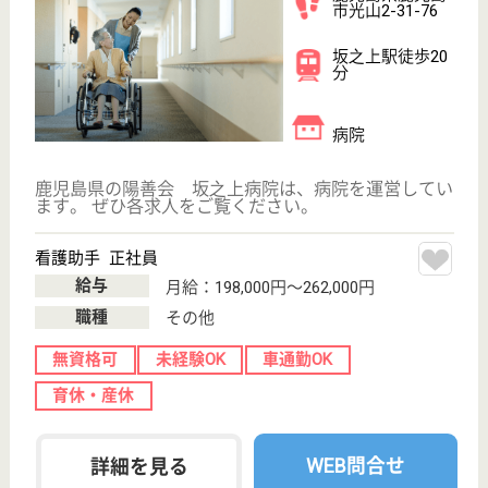
鹿児島県の菊野会 菊野病院は、病院を運営していま
す。 ぜひ各求人をご覧ください。
看護助手 正社員
給与
月給：191,696円〜209,992円
職種
その他
未経験OK
賞与4か月以上
車通勤OK
短時間勤務OK
育休・産休
寮あり
WEB問合せ
詳細を見る
社会福祉士（リーダー候補） 正社員(日勤のみ)
給与
月給：248,700円〜257,700円
職種
その他
給料多め
車通勤OK
育休・産休
寮あり
託児所あり
WEB問合せ
詳細を見る
その他の求人を見る