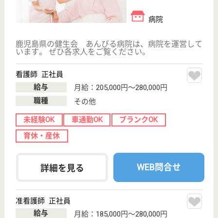
;
事業所情報の一部は、厚生労働省の介護事業所・生活関連情報
検索「介護サービス情報公表システム 」から転載しておりま
す。
介護の転職支援サービスお申込み
30
簡単
登録
秒
保有資格を選択してくださ
誕生年を入
い
誕生年
必須
保有資格
必須
初任者研修
実務者研修