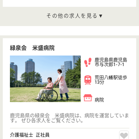
鹿児島県姶良市
加治木町木田
4714
錦江駅車12分
デイケア, 病院,
訪問看護, 介護
医療院
鹿児島県の玉昌会 加治木温泉病院は、デイケア・病
院・訪問看護を運営しています。 ぜひ各求人をご覧
ください。
正看護師 正社員
給与
月給：177,000円〜221,850円
職種
看護職
未経験OK
賞与4か月以上
車通勤OK
育休・産休
寮あり
WEB問合せ
詳細を見る
七徳会 ザ王病院
鹿児島県姶良市
加治木町反土
2151-1