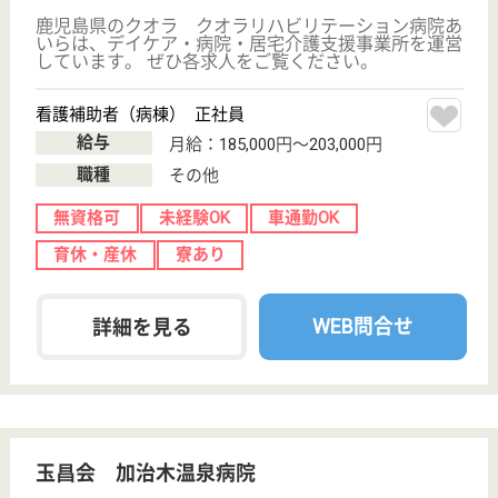
鹿児島県鹿児島
市西千石町8-13
加治屋町駅徒歩
2分
病院, 訪問介護
鹿児島県の仁風会 日高病院は、病院・訪問介護を運
営しています。 ぜひ各求人をご覧ください。
パワーリハビリテーション 正社員(日勤のみ)
給与
月給：178,872円〜223,872円
職種
その他
無資格可
未経験OK
住宅手当あり
育休・産休
駅徒歩10分以内
WEB問合せ
詳細を見る
介護職 パート(日勤のみ)
給与
時給：1,250円〜1,500円
職種
介護職
給料多め
未経験OK
車通勤OK
短時間勤務OK
育休・産休
駅徒歩10分以内