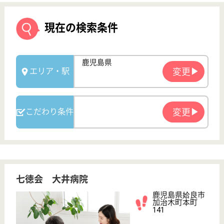
七徳会 大井病院
鹿児島県姶良市
加治木町本町
141
加治木駅車5分
病院
鹿児島県の七徳会 大井病院は、病院を運営していま
す。 ぜひ各求人をご覧ください。
看護助手 正社員
給与
月給：193,000円〜239,000円
職種
その他
無資格可
未経験OK
車通勤OK
住宅手当あり
育休・産休
託児所あり
WEB問合せ
詳細を見る