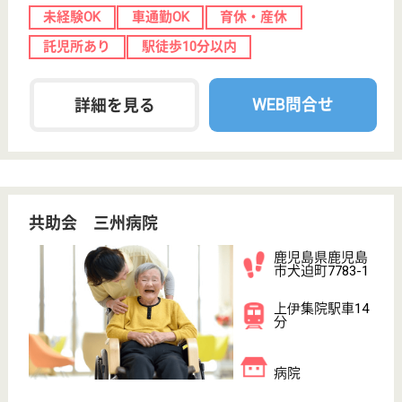
給与
月給：202,200円〜230,800円
職種
リハビリ職（作業療法士）
未経験OK
育休・産休
寮あり
託児所あり
駅徒歩10分以内
WEB問合せ
詳細を見る
その他の求人を見る
緑泉会 米盛病院
鹿児島県鹿児島
市与次郎1-7-1
荒田八幡駅徒歩
13分
病院
鹿児島県の緑泉会 米盛病院は、病院を運営していま
す。 ぜひ各求人をご覧ください。
介護福祉士 正社員