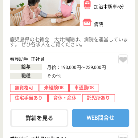
看護助手 正社員(日勤のみ)
給与
月給：176,696円〜196,696円
職種
その他
無資格可
未経験OK
車通勤OK
育休・産休
寮あり
託児所あり
WEB問合せ
詳細を見る
腎愛会 上山病院
鹿児島県鹿児島
市宇宿3-17-6
脇田駅徒歩5分
病院