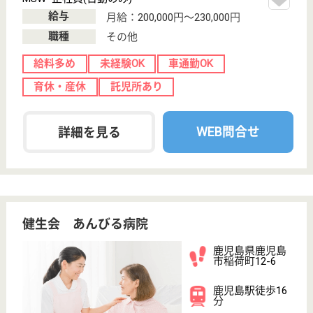
作業療法士 正社員(日勤のみ)
給与
月給：200,000円〜320,000円
職種
リハビリ職（作業療法士）
土日休み
車通勤OK
育休・産休
WEB問合せ
詳細を見る
もっとみる（21-40 件 /91 件）
現在の検索条件
鹿児島県
変更
エリア・駅
変更
こだわり条件