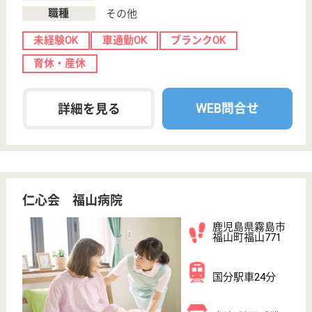
(ヘルパー2級)
(ヘルパー1級)
介護福祉士
社会福祉士
戻る
ケアマネジャー
PT
次のステッ
OT
その他・なし
次のステップへ
鹿児島県で人気の求人特集