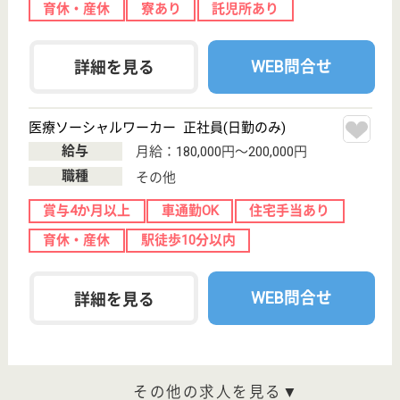
給与
月給：176,000円〜
職種
介護職
無資格可
賞与4か月以上
車通勤OK
ブランクOK
育休・産休
寮あり
WEB問合せ
詳細を見る
静和会 ファミリーHP薩摩
鹿児島県薩摩川
内市水引町
3247-1
草道駅徒歩9分
グループホーム,
病院, 障害者施
設
鹿児島県の静和会 ファミリーHP薩摩は、グループ
ホーム・病院・障害者施設を運営しています。 ぜひ
各求人をご覧ください。
作業療法士 正社員(日勤のみ)
給与
月給：186,000円〜229,000円
職種
リハビリ職（作業療法士）