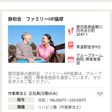
昴和会 内山病院
鹿児島県阿久根
市高松町22
阿久根駅徒歩10
分
病院
鹿児島県の昴和会 内山病院は、病院を運営していま
す。 ぜひ各求人をご覧ください。
ケアワーカー 正社員
給与
月給：179,300円〜227,400円
職種
その他
車通勤OK
短時間勤務OK
育休・産休
寮あり
駅徒歩10分以内
WEB問合せ
詳細を見る
作業療法士 正社員(日勤のみ)