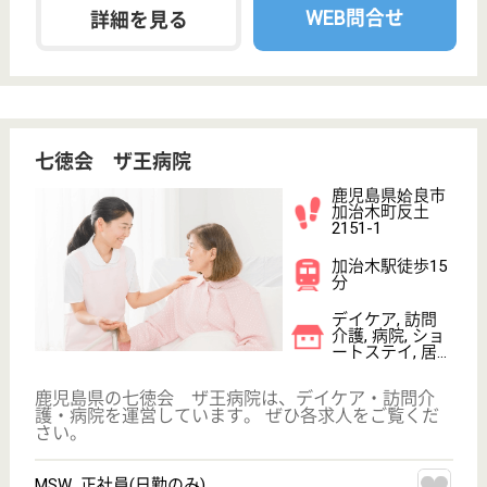
介護福祉士 正社員
給与
月給：183,000円〜208,000円
職種
介護職
未経験OK
賞与4か月以上
車通勤OK
住宅手当あり
育休・産休
WEB問合せ
詳細を見る
その他の求人を見る
健康会 霧島記念病院
鹿児島県霧島市
国分福島1-5-19
国分駅車9分
デイケア, 病院
鹿児島県の健康会 霧島記念病院は、デイケア・病院
を運営しています。 ぜひ各求人をご覧ください。