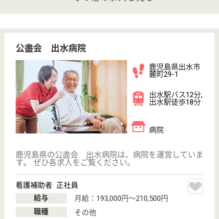
ケアミックス型病院。大自然の溢れる南九州市川
辺町にある健やかな地域密着医療。未経験者◎ブ
ランクありOK☆
鹿児島県南九州
市川辺町平山
5860
中名駅車35分
病院, 介護医療
院
慢性期の集中ケアが充実している医療施設です。血液
透析（18床）も実施している為、安心・安全に治療
に専念できます。自然溢れる中にある医療機関、集中
ケアを行う体制が整っています。休暇もしっかり取
得、残業も少ないです◎資格保有者歓迎・未経験者&
ブランクのある方でも丁寧に指導あります。
介護職 正社員
給与
月給：239,500円〜267,500円
職種
介護職
無資格可
未経験OK
車通勤OK
ブランクOK
育休・産休
寮あり
WEB問合せ
詳細を見る