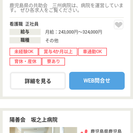
給与
月給：194,000円〜
職種
介護職
育休・産休
寮あり
託児所あり
WEB問合せ
詳細を見る
社会福祉士 正社員(日勤のみ)
給与
月給：192,500円
職種
その他
育休・産休
寮あり
託児所あり
WEB問合せ
詳細を見る
菊野会 菊野病院
鹿児島県南九州
市川辺町平山
3815
中名駅車32分
病院