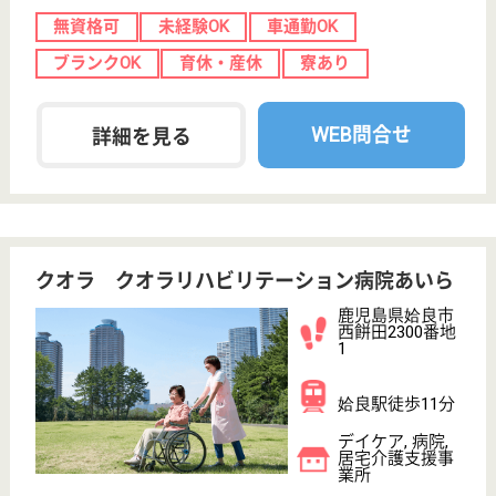
玉水会 玉水会病院
鹿児島県鹿児島
市下伊敷1-1-5
鹿児島中央駅車
13分, 鹿児島駅
車15分
病院, 訪問看護
鹿児島県の玉水会 玉水会病院は、病院・訪問看護を
運営しています。 ぜひ各求人をご覧ください。
看護職 正社員
給与
月給：248,800円〜377,600円
職種
看護職
車通勤OK
育休・産休
WEB問合せ
詳細を見る
仁風会 日高病院