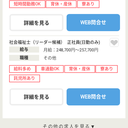
仁心会 福山病院
鹿児島県霧島市
福山町福山771
国分駅車24分
病院, 訪問看護
鹿児島県の仁心会 福山病院は、病院・訪問看護を運
営しています。 ぜひ各求人をご覧ください。
正看護職 正社員
給与
月給：180,000円〜265,700円
職種
看護職
未経験OK
車通勤OK
住宅手当あり
短時間勤務OK
育休・産休
寮あり
WEB問合せ
詳細を見る
聖仁会 南薩ケアほすぴたる