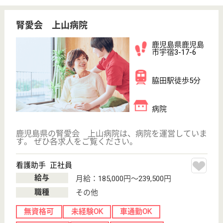
玉昌会 キラメキテラス ヘルスケアホスピタル
鹿児島県鹿児島
市堀江町5-1
いづろ通駅徒歩
3分
デイサービス,
病院
鹿児島県の玉昌会 キラメキテラス ヘルスケアホス
ピタルは、デイサービス・病院を運営しています。
ぜひ各求人をご覧ください。
介護福祉士 正社員
給与
月給：186,000円
職種
介護職
車通勤OK
ブランクOK
育休・産休
寮あり
託児所あり
駅徒歩10分以内
WEB問合せ
詳細を見る
介護職 正社員