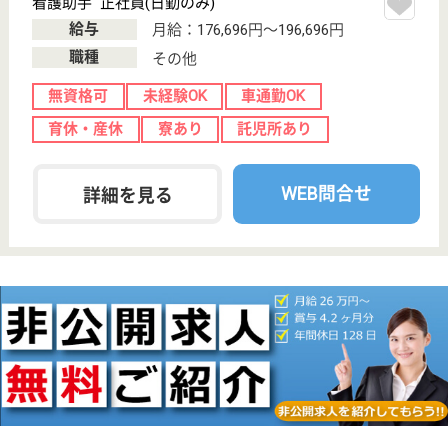
鹿児島県の腎愛会 上山病院は、病院を運営していま
す。 ぜひ各求人をご覧ください。
看護助手 正社員
給与
月給：185,000円〜239,500円
職種
その他
無資格可
未経験OK
車通勤OK
育休・産休
寮あり
託児所あり
WEB問合せ
詳細を見る
医療ソーシャルワーカー 正社員(日勤のみ)
給与
月給：180,000円〜200,000円
職種
その他
賞与4か月以上
車通勤OK
住宅手当あり
育休・産休
駅徒歩10分以内
WEB問合せ
詳細を見る
その他の求人を見る