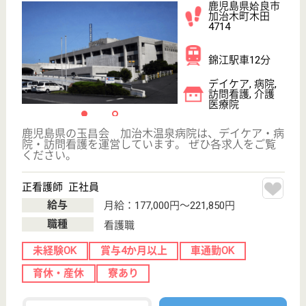
WEB問合せ
詳細を見る
大進会 希望ヶ丘病院
鹿児島県姶良市
平松5069
重富駅車8分
病院
鹿児島県の大進会 希望ヶ丘病院は、病院を運営して
います。 ぜひ各求人をご覧ください。
病棟介護職 正社員(日勤のみ)
給与
月給：178,696円〜195,392円
職種
介護職
無資格可
未経験OK
車通勤OK
住宅手当あり
育休・産休
WEB問合せ
詳細を見る