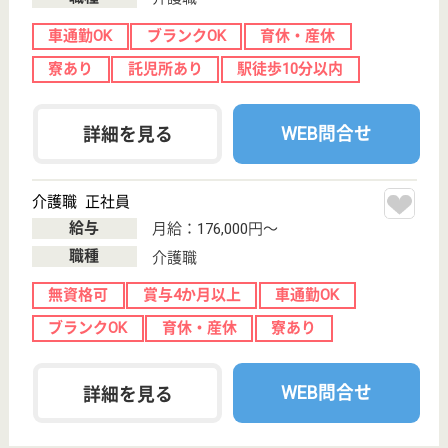
WEB問合せ
詳細を見る
陽善会 坂之上病院
鹿児島県鹿児島
市光山2-31-76
坂之上駅徒歩20
分
病院
鹿児島県の陽善会 坂之上病院は、病院を運営してい
ます。 ぜひ各求人をご覧ください。
看護助手 正社員
給与
月給：198,000円〜262,000円
職種
その他
無資格可
未経験OK
車通勤OK
育休・産休
WEB問合せ
詳細を見る