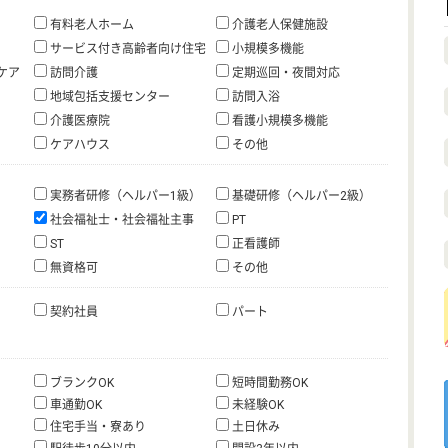
有料老人ホーム
介護老人保健施設
サービス付き高齢者向け住宅
小規模多機能
ケア
訪問介護
定期巡回・夜間対応
地域包括支援センター
訪問入浴
介護医療院
看護小規模多機能
ケアハウス
その他
実務者研修（ヘルパー1級）
基礎研修（ヘルパー2級）
社会福祉士・社会福祉主事
PT
ST
正看護師
無資格可
その他
契約社員
パート
ブランクOK
短時間勤務OK
車通勤OK
未経験OK
住宅手当・寮あり
土日休み