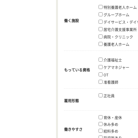
特別養護老人ホーム
グループホーム
働く施設
デイサービス・デイ
居宅介護支援事業所
病院・クリニック
養護老人ホーム
介護福祉士
ケアマネジャー
もっている資格
OT
准看護師
正社員
雇用形態
育休・産休
休み多め
働きやすさ
給料多め