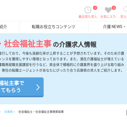
0
0
最近見た求人
お気に入り
求人
紹介
転職お役立ちコンテンツ
介護 NEWS
・社会福祉主事
の介護求人情報
進行しており、今後も高齢化率が上昇することが予想されています。そのため介護
ャンスを獲得しやすい環境となっております。また、潜在介護福祉士が増えている
護職再就職支援講習を行うなど、県全体で積極的に介護業界を盛り上げる取り組み
、専任の転職エージェントがあなたにぴったり合う兵庫県の求人をご紹介します。
福祉主事で
してもらう
兵庫県
社会福祉士・社会福祉主事検索結果