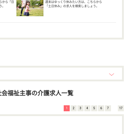
らから「日
週末はゆっくり休みたい方は、こちらから
う。
「土日休み」の求人を検索しましょう。
社会福祉主事の介護求人一覧
1
2
3
4
5
6
7
17