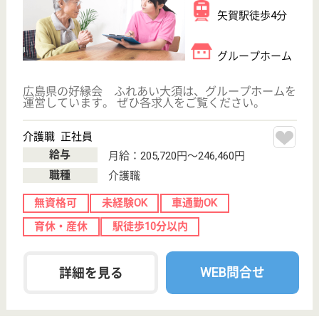
好縁会 ふれあい青崎東
広島県安芸郡府
中町青崎東7-1-5
向洋駅徒歩15分
グループホーム
広島県の好縁会 ふれあい青崎東は、グループホーム
を運営しています。 ぜひ各求人をご覧ください。
介護職 正社員
給与
月給：196,720円〜257,540円
職種
介護職
無資格可
未経験OK
車通勤OK
育休・産休