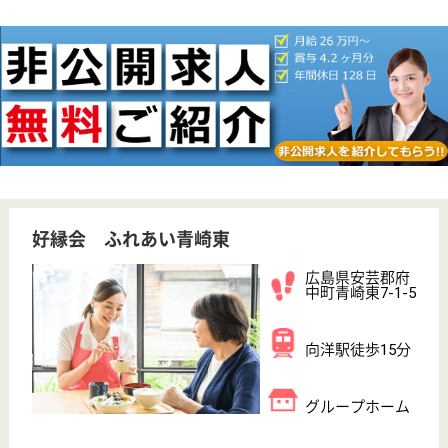
WEB問合せ
詳細を見る
現在の検索条件
広島県/安芸郡府中町
変更
エリア・駅
正社員
変更
こだわり条件
;
事業所情報の一部は、厚生労働省の介護事業所・生活関連情報
検索「介護サービス情報公表システム 」から転載しておりま
す。