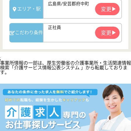
次のステップへ
サービス紹介
クリックジョブ介護とは
ご利用の流れ
公式LINE＠
お役立ち情報
転職ノウハウ
初めての介護転職
介護転職お悩み相談室
介護業界給与データ