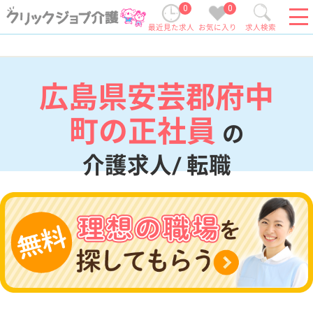
0
0
最近見た求人
お気に入り
求人検索
広島県安芸郡府中
町の正社員
の
介護求人/ 転職
現在の検索条件
広島県/安芸郡府中町
変更
エリア・駅
正社員
変更
こだわり条件