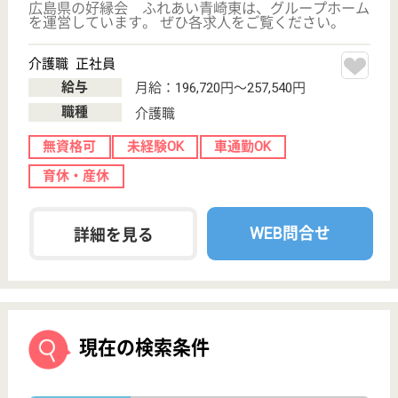
介護の転職支援サービスお申込み
30
簡単
登録
秒
保有資格を選択してくださ
誕生年を入
い
誕生年
必須
保有資格
必須
初任者研修
実務者研修
(ヘルパー2級)
(ヘルパー1級)
介護福祉士
社会福祉士
戻る
ケアマネジャー
PT
次のステッ
OT
その他・なし