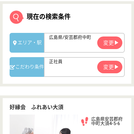
好縁会 ふれあい大須
広島県安芸郡府
中町大須4-5-6
矢賀駅徒歩4分
グループホーム
広島県の好縁会 ふれあい大須は、グループホームを
運営しています。 ぜひ各求人をご覧ください。
介護職 正社員
給与
月給：205,720円〜246,460円
職種
介護職
無資格可
未経験OK
車通勤OK
育休・産休
駅徒歩10分以内
WEB問合せ
詳細を見る