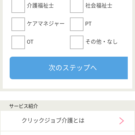
プライバシーポリシー
運営会社
採用ご担当者様へ
お知らせ
看護師の求人・転職なら
『クリックジョブ看護』
介護職求人支援サービス『クリックジョブ介護』運営会社:
ライフワンズ株式会社 ( 厚生労働大臣許可 )13- ユ -303765
Copyright©LifeOnes Ltd. All Rights Reserved
?>