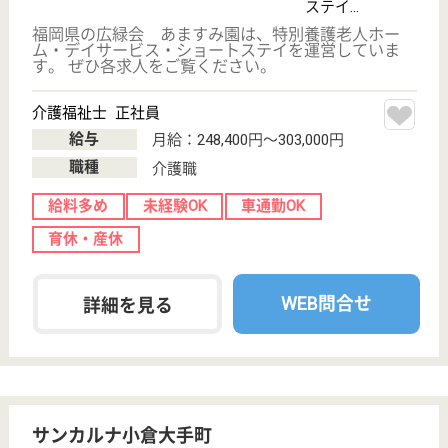
敬老会 松和園
福岡県北九州市
門司区畑335
門司駅バス17分
特別養護老人ホ
ーム, ショート
ステイ, 居宅介
護支援...
福岡県の敬老会 松和園は、特別養護老人ホーム・シ
ョートステイ・居宅介護支援事業所を運営していま
す。 ぜひ各求人をご覧ください。
正看護師 正社員(日勤のみ)
給与
月給：220,000円〜253,000円
職種
看護職
給料多め
未経験OK
車通勤OK
育休・産休
WEB問合せ
詳細を見る
もっとみる（21-40 件 /45 件）