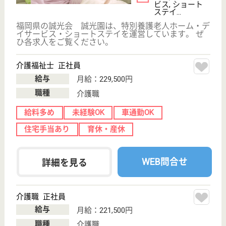
デイサービス,
訪問介護, 居宅
介護支援事業所
福岡県のツクイ若松高須は、デイサービス・訪問介
護・居宅介護支援事業所を運営しています。 ぜひ各
求人をご覧ください。
生活相談員 パート(日勤のみ)
給与
時給：1,130円〜
職種
生活相談員
給料多め
未経験OK
車通勤OK
ブランクOK
短時間勤務OK
育休・産休
WEB問合せ
詳細を見る
宏隆会 舞ヶ丘明静苑
福岡県北九州市
小倉南区横代
380-2
石田駅徒歩19分
特別養護老人ホ
ーム, デイサー
ビス, ショート