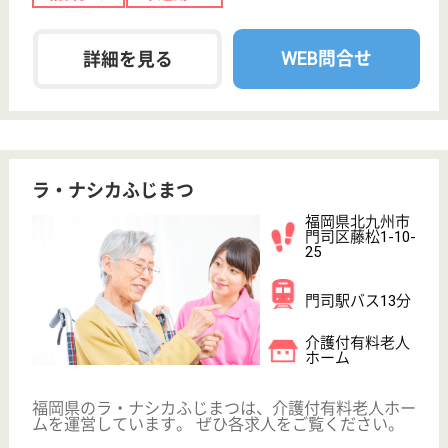
日本赤十字社 豊寿園
福岡県北九州市
門司区畑1808-5
門司駅バス26分
特別養護老人ホ
ーム, デイサー
ビス, ショート
ステイ...
福岡県の日本赤十字社 豊寿園は、特別養護老人ホー
ム・デイサービス・ショートステイを運営していま
す。 ぜひ各求人をご覧ください。
介護職 パート(日勤のみ)
給与
時給：1,288円〜1,465円
職種
介護職
給料多め
車通勤OK
育休・産休
正社員登用制度
WEB問合せ
詳細を見る