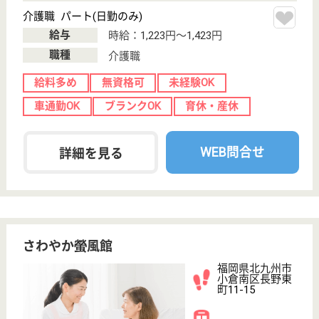
ツクイ小倉南方
福岡県北九州市
小倉南区南方5-
13-38
徳力嵐山口駅徒
歩7分
デイサービス
福岡県のツクイ小倉南方は、デイサービスを運営して
います。 ぜひ各求人をご覧ください。
生活相談員 パート(日勤のみ)
給与
時給：1,130円〜
職種
生活相談員
給料多め
未経験OK
車通勤OK
ブランクOK
短時間勤務OK
育休・産休
WEB問合せ
詳細を見る
成康会 堤小倉病院