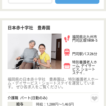
小森江駅徒歩8
分
特別養護老人ホ
ーム
福岡県の北九州市福祉事業団 かざし園は、特別養護
老人ホームを運営しています。 ぜひ各求人をご覧く
ださい。
介護士 契約社員
給与
月給：252,700円
職種
介護職
給料多め
無資格可
未経験OK
賞与4か月以上
車通勤OK
駅徒歩10分以内
WEB問合せ
詳細を見る
グループホームひかり
福岡県北九州市
小倉南区長野東
町11-16
下曽根駅バス13
分