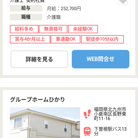
福岡県北九州市
小倉北区大手町
12-6
旦過駅徒歩11分,
西小倉駅徒歩14
分
住宅型有料老人
ホーム, 介護付
有料老人ホーム,
居宅...
美容イベント、講演会、マリンバ演奏会等イベント・
サークル活動が充実しており、入居前は集団生活に不
安のあった方もお友だちができ楽しく過ごされていま
す♪賞与は年3回、会社の業績に応じて支給☆接遇や感
染症予防研修等研修が充実しており、勉強の機会に恵
まれています◎子育て応援宣言企業なので、子育て中
も安心♪
介護職 契約社員
給与
月給：238,616円〜280,616円
職種
介護職
給料多め
未経験OK
車通勤OK
住宅手当あり
育休・産休
WEB問合せ
詳細を見る
いこいの里 若園