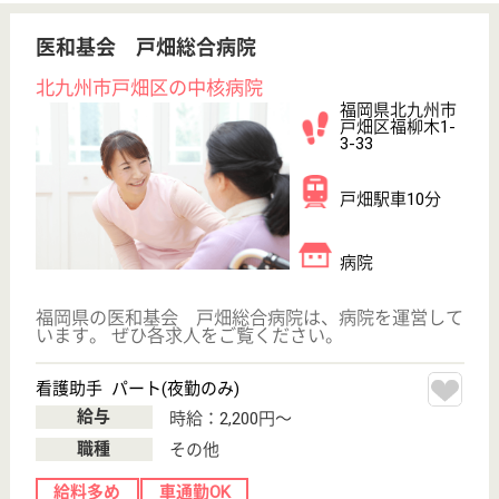
さわやか螢風館
福岡県北九州市
小倉南区長野東
町11-15
下曽根駅車10分
介護付有料老人
ホーム, デイサ
ービス, ショー
トステイ
下曽根駅から車で8分です☆国家資格や社内テストに
よるさわやか倶楽部独自の認定制度を運用すること
で、スキルやノウハウ面でもレベルの高い人材の育成
に努めています。年齢に関わらずチャレンジさせてく
れる職場環境ですので、風通しも良く働きやすいと好
評です！利用者様の笑顔でやりがいも感じられます。
介護職 パート(日勤のみ)
給与
時給：1,072円〜
職種
介護職
給料多め
無資格可
未経験OK
車通勤OK
育休・産休
WEB問合せ
詳細を見る