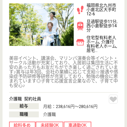
現在の検索条件
福岡県/北九州市
変更
エリア・駅
給料多め
変更
こだわり条件
;
事業所情報の一部は、厚生労働省の介護事業所・生活関連情報
検索「介護サービス情報公表システム 」から転載しておりま
す。