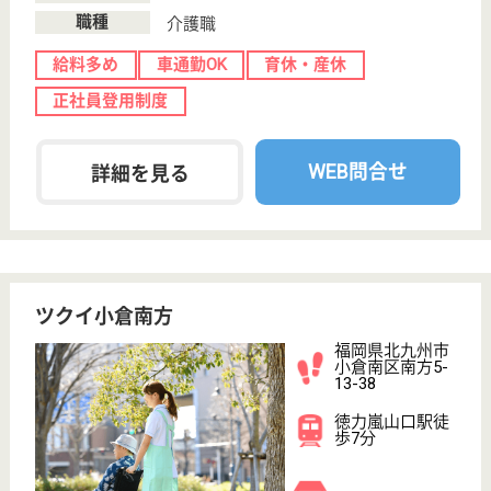
グループホーム
下曽根駅から車で10分の場所に位置しています☆年
500時間の研修によるショートカット・インセンティ
ブを実施し、新人を約１年でリーダー格、約２年で主
任格のノウハウを持った人材に育て上げる独自の教育
研修制度を敷いています。真剣に仕事に打ち込みたい
方にお勧めの就業環境となります◎
介護職 パート(日勤のみ)
給与
時給：1,072円〜
職種
介護職
給料多め
無資格可
未経験OK
車通勤OK
育休・産休
WEB問合せ
詳細を見る
さわやか鳴水館
福岡県北九州市
八幡西区東鳴水
5-7-6
黒崎駅車10分