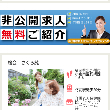
給料多め
未経験OK
車通勤OK
育休・産休
WEB問合せ
詳細を見る
医和基会 戸畑総合病院
北九州市戸畑区の中核病院
福岡県北九州市
戸畑区福柳木1-
3-33
戸畑駅車10分
病院
福岡県の医和基会 戸畑総合病院は、病院を運営して
います。 ぜひ各求人をご覧ください。
看護助手 パート(夜勤のみ)
給与
時給：2,200円〜
職種
その他
給料多め
車通勤OK