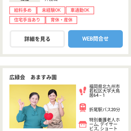
ステイ...
福岡県の宏隆会 舞ヶ丘明静苑は、特別養護老人ホー
ム・デイサービス・ショートステイを運営していま
す。 ぜひ各求人をご覧ください。
介護職 パート(日勤のみ)
給与
時給：1,162円〜1,795円
職種
介護職
給料多め
未経験OK
車通勤OK
育休・産休
WEB問合せ
詳細を見る
介護職 パート(夜勤のみ)
給与
時給：1,333円
職種
介護職
給料多め
無資格可
未経験OK
車通勤OK
育休・産休
WEB問合せ
詳細を見る