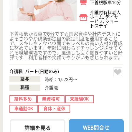
福岡県北九州市
小倉南区大字堀
越358
企救丘駅徒歩10
分, 志井公園駅
徒歩5分
病院
福岡県の成康会 堤小倉病院は、病院を運営していま
す。 ぜひ各求人をご覧ください。
精神保健福祉士 正社員(日勤のみ)
給与
月給：209,400円〜235,400円
職種
その他
給料多め
未経験OK
車通勤OK
育休・産休
駅徒歩10分以内
WEB問合せ
詳細を見る
北九州市福祉事業団 かざし園
福岡県北九州市
門司区南本町3-
3