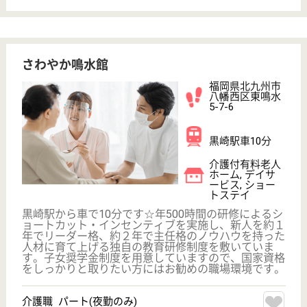
南小倉駅徒歩10
分
住宅型有料老人
ホーム, グルー
プホーム, 小規
模多機能
利用者それぞれの生活リズムに合わせることを心掛
け、食事の準備・配膳・片付け、季節に合わせたリビ
ングルームの飾り付けなど、日常生活の中でのリハビ
リを心がけています！月9日程度休日があり、年間休
日107日、賞与年2回3.6ヶ月分支給☆各種社会保険も
完備しています♪
介護職 正社員
給与
月給：228,000円〜280,500円
職種
介護職
給料多め
車通勤OK
育休・産休
駅徒歩10分以内
WEB問合せ
詳細を見る
ツクイ小倉三郎丸
福岡県北九州市
小倉北区三郎丸
3-10-50