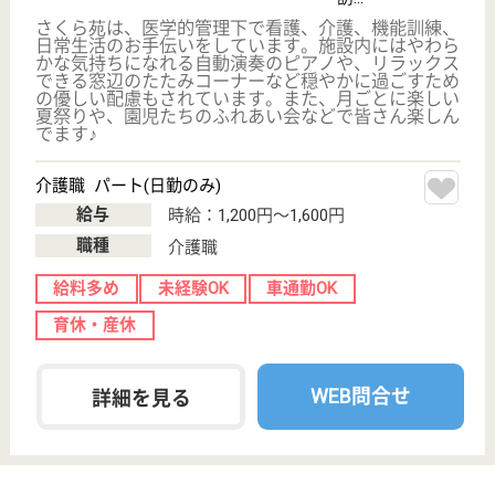
WEB問合せ
詳細を見る
ラ・ナシカふじまつ
福岡県北九州市
門司区藤松1-10-
25
門司駅バス13分
介護付有料老人
ホーム
福岡県のラ・ナシカふじまつは、介護付有料老人ホー
ムを運営しています。 ぜひ各求人をご覧ください。
介護職 パート(日勤のみ)
給与
時給：1,223円〜1,423円
職種
介護職
給料多め
無資格可
未経験OK
車通勤OK
ブランクOK
育休・産休
WEB問合せ
詳細を見る