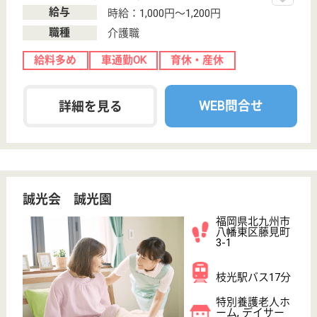
片野駅徒歩8分
デイサービス,
居宅介護支援事
業所
福岡県のツクイ小倉三郎丸は、デイサービス・居宅介
護支援事業所を運営しています。 ぜひ各求人をご覧
ください。
生活相談員 パート(日勤のみ)
給与
時給：1,130円〜
職種
生活相談員
給料多め
未経験OK
車通勤OK
ブランクOK
短時間勤務OK
育休・産休
WEB問合せ
詳細を見る
ツクイ若松高須
福岡県北九州市
若松区高須東3-
5-30
本城駅徒歩40分