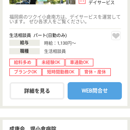
介護付有料老人
ホーム, デイサ
ービス, ショー
トステイ
黒崎駅から車で10分です☆年500時間の研修によるシ
ョートカット・インセンティブを実施し、新人を約１
年でリーダー格、約２年で主任格のノウハウを持った
人材に育て上げる独自の教育研修制度を敷いていま
す。子女奨学金制度を用意していますので、国家資格
をしっかりと取りたい方にはお勧めの職場環境です。
介護職 パート(夜勤のみ)
給与
時給：1,000円〜1,200円
職種
介護職
給料多め
車通勤OK
育休・産休
WEB問合せ
詳細を見る
誠光会 誠光園
福岡県北九州市
八幡東区藤見町
3-1
枝光駅バス17分
特別養護老人ホ
ーム, デイサー