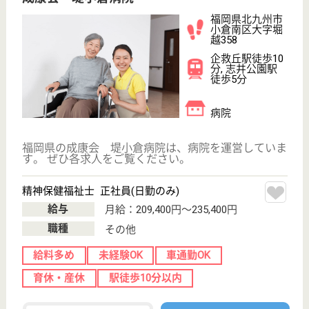
ビス, ショート
ステイ...
福岡県の誠光会 誠光園は、特別養護老人ホーム・デ
イサービス・ショートステイを運営しています。 ぜ
ひ各求人をご覧ください。
介護福祉士 正社員
給与
月給：229,500円
職種
介護職
給料多め
未経験OK
車通勤OK
住宅手当あり
育休・産休
WEB問合せ
詳細を見る
介護職 正社員
給与
月給：221,500円
職種
介護職
給料多め
未経験OK
車通勤OK
住宅手当あり
育休・産休
WEB問合せ
詳細を見る