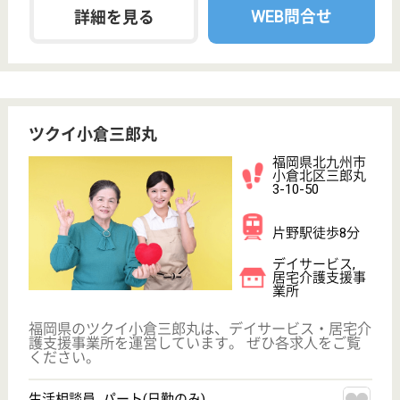
採用ご担当者様へ
お知らせ
看護師の求人・転職なら
『クリックジョブ看護』
介護職求人支援サービス『クリックジョブ介護』運営会社:
ライフワンズ株式会社 ( 厚生労働大臣許可 )13- ユ -303765
Copyright©LifeOnes Ltd. All Rights Reserved
?>