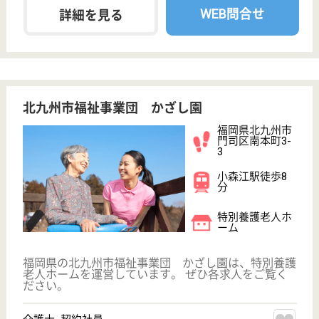
広緑会 あますみ園
福岡県北九州市
若松区大字大鳥
居64－1
折尾駅バス20分
特別養護老人ホ
ーム, デイサー
ビス, ショート
ステイ...
福岡県の広緑会 あますみ園は、特別養護老人ホー
ム・デイサービス・ショートステイを運営していま
す。 ぜひ各求人をご覧ください。
介護福祉士 正社員
給与
月給：248,400円〜303,000円
職種
介護職
給料多め
未経験OK
車通勤OK
育休・産休
WEB問合せ
詳細を見る
サンカルナ小倉大手町