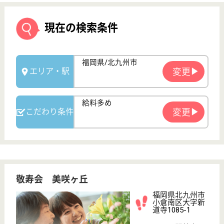
敬寿会 美咲ヶ丘
福岡県北九州市
小倉南区大字新
道寺1085-1
石原町駅徒歩15
分
特別養護老人ホ
ーム, デイサー
ビス, グループ
ホーム...
福岡県の敬寿会 美咲ヶ丘は、特別養護老人ホーム・
デイサービス・グループホームを運営しています。
ぜひ各求人をご覧ください。
介護支援専門員 契約社員(日勤のみ)
給与
月給：205,000円〜309,000円
職種
管理職（リーダー）
給料多め
未経験OK
車通勤OK
育休・産休
WEB問合せ
詳細を見る