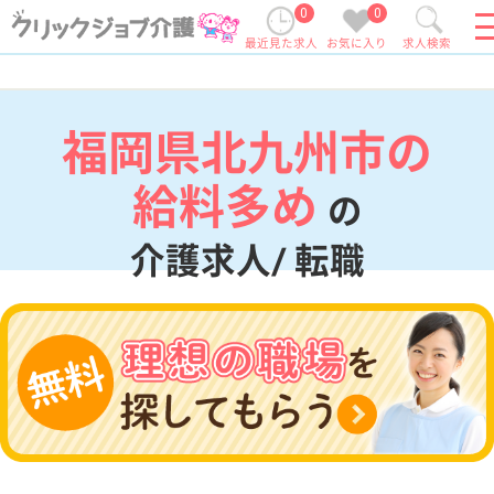
0
0
最近見た求人
お気に入り
求人検索
福岡県北九州市の
給料多め
の
介護求人/ 転職
現在の検索条件
福岡県/北九州市
変更
エリア・駅
給料多め
変更
こだわり条件