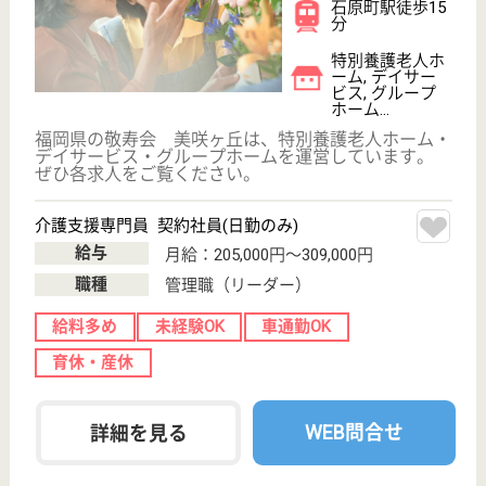
桜会 さくら苑
福岡県北九州市
小倉南区朽網西
1-6-6
朽網駅徒歩20分
介護老人保健施
設, デイケア, グ
ループホーム,
訪...
さくら苑は、医学的管理下で看護、介護、機能訓練、
日常生活のお手伝いをしています。施設内にはやわら
かな気持ちになれる自動演奏のピアノや、リラックス
できる窓辺のたたみコーナーなど穏やかに過ごすため
の優しい配慮もされています。また、月ごとに楽しい
夏祭りや、園児たちのふれあい会などで皆さん楽しん
でます♪
介護職 パート(日勤のみ)
給与
時給：1,200円〜1,600円
職種
介護職