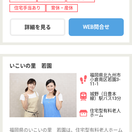
介護の転職支援サービスお申込み
30
簡単
登録
秒
保有資格を選択してくださ
誕生年を入
い
誕生年
必須
保有資格
必須
初任者研修
実務者研修
(ヘルパー2級)
(ヘルパー1級)
介護福祉士
社会福祉士
戻る
ケアマネジャー
PT
次のステッ
OT
その他・なし
次のステップへ