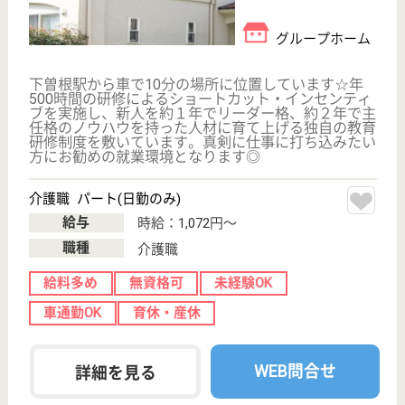
福岡県北九州市
小倉南区若園3-
11-1
城野（日豊本
線）駅バス13分
住宅型有料老人
ホーム
福岡県のいこいの里 若園は、住宅型有料老人ホーム
を運営しています。 ぜひ各求人をご覧ください。
介護職 正社員
給与
月給：259,000円〜293,000円
職種
介護職
給料多め
無資格可
未経験OK
車通勤OK
ブランクOK
育休・産休
WEB問合せ
詳細を見る
おおごう会 ねむの郷
福岡県北九州市
小倉北区清水5-
11-35