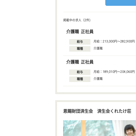
掲載中の求人（2件)
介護職 正社員
月給：213,000円〜282,900円
給与
介護職
職種
介護職 正社員
月給：189,010円〜204,060円
給与
介護職
職種
恩賜財団済生会 済生会くれたけ荘