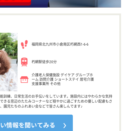
福岡県北九州市小倉南区朽網西1-6-6
朽網駅徒歩20分
介護老人保健施設 デイケア グループホ
ーム 訪問介護 ショートステイ 居宅介護
支援事業所 その他
能訓練、日常生活のお手伝いをしています。施設内にはやわらかな気持
できる窓辺のたたみコーナーなど穏やかに過ごすための優しい配慮もさ
、園児たちのふれあい会などで皆さん楽しんでます♪