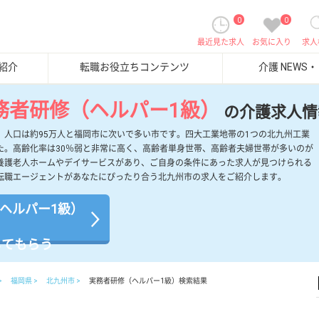
0
0
最近見た求人
お気に入り
求人
紹介
転職お役立ちコンテンツ
介護 NEWS
務者研修（ヘルパー1級）
の介護求人情
、人口は約95万人と福岡市に次いで多い市です。四大工業地帯の1つの北九州工業
た。高齢化率は30％弱と非常に高く、高齢者単身世帯、高齢者夫婦世帯が多いのが
養護老人ホームやデイサービスがあり、ご自身の条件にあった求人が見つけられる
転職エージェントがあなたにぴったり合う北九州市の求人をご紹介します。
ヘルパー1級）
してもらう
福岡県
北九州市
実務者研修（ヘルパー1級）検索結果