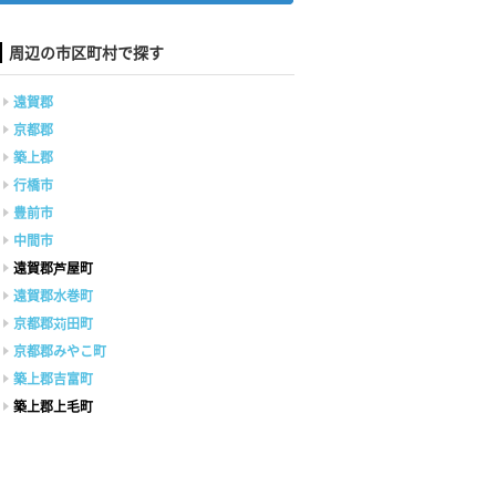
周辺の市区町村で探す
遠賀郡
京都郡
築上郡
行橋市
豊前市
中間市
遠賀郡芦屋町
遠賀郡水巻町
京都郡苅田町
京都郡みやこ町
築上郡吉富町
築上郡上毛町