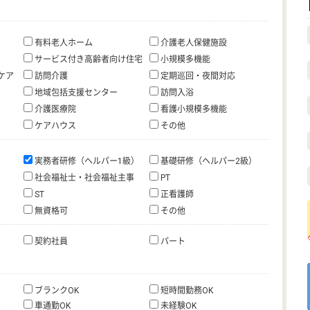
有料老人ホーム
介護老人保健施設
サービス付き高齢者向け住宅
小規模多機能
ケア
訪問介護
定期巡回・夜間対応
地域包括支援センター
訪問入浴
介護医療院
看護小規模多機能
ケアハウス
その他
実務者研修（ヘルパー1級）
基礎研修（ヘルパー2級）
社会福祉士・社会福祉主事
PT
ST
正看護師
無資格可
その他
契約社員
パート
ブランクOK
短時間勤務OK
車通勤OK
未経験OK