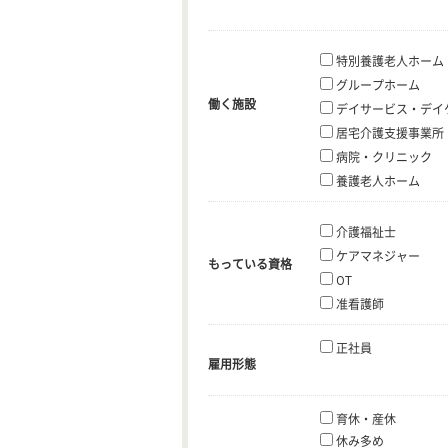
特別養護老人ホーム
グループホーム
働く施設
デイサービス・デイ
居宅介護支援事業所
病院・クリニック
養護老人ホーム
介護福祉士
ケアマネジャー
もっている資格
OT
准看護師
正社員
雇用形態
育休・産休
休み多め