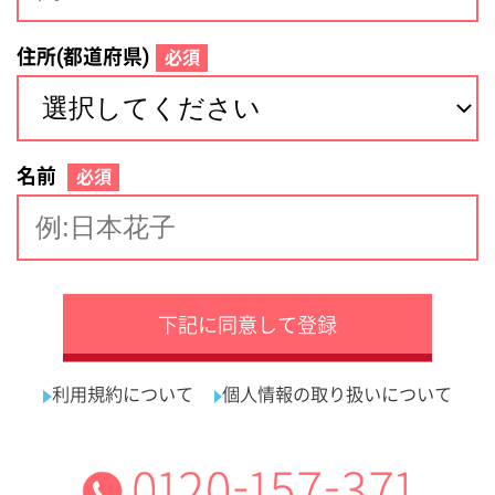
サイトマップ
利用規約
プライバシーポリシー
運営会社
看護師の求人・転職なら
採用ご担当者様へ
『クリックジョブ看護』
介護職求人支援サービス『クリックジョブ介護』運営会社:
ライフワンズ株式会社 ( 厚生労働大臣許可 )13- ユ -303765
Copyright©LifeOnes Ltd. All Rights Reserved