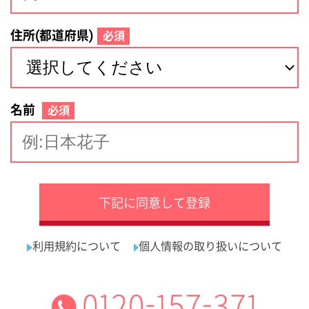
サイトマップ
利用規約
プライバシーポリシー
運営会社
看護師の求人・転職なら
採用ご担当者様へ
『クリックジョブ看護』
介護職求人支援サービス『クリックジョブ介護』運営会社:
ライフワンズ株式会社 ( 厚生労働大臣許可 )13- ユ -303765
Copyright©LifeOnes Ltd. All Rights Reserved