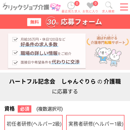
0
0
最近見た求人
お気に入り
求人検索
ハートフル記念会 しゃんぐりら
介護職
の
に応募する
資格
必須
(複数選択可)
初任者研修
実務者研修
(ヘルパー2級)
(ヘルパー1級)
介護福祉士
社会福祉士
ケアマネジャー
PT
OT
その他・なし