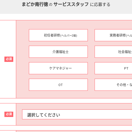
まどか南行徳
サービススタッフ
に応募する
の
初任者研修
実務者研修
(ヘルパー2級)
(ヘ
介護福祉士
社会福祉
必須
ケアマネジャー
PT
OT
その他・
必須