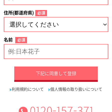
サイトマップ
利用規約
プライバシーポリシー
運営会社
看護師の求人・転職なら
採用ご担当者様へ
『クリックジョブ看護』
介護職求人支援サービス『クリックジョブ介護』運営会社:
ライフワンズ株式会社 ( 厚生労働大臣許可 )13- ユ -303765
Copyright©LifeOnes Ltd. All Rights Reserved