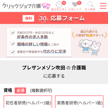
0
0
最近見た求人
お気に入り
求人検索
プレザンメゾン吹田
介護職
の
に応募する
資格
必須
(複数選択可)
初任者研修
実務者研修
(ヘルパー2級)
(ヘルパー1級)
介護福祉士
社会福祉士
ケアマネジャー
PT
OT
その他・なし