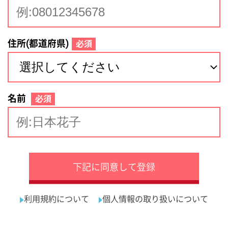
サイトマップ
利用規約
プライバシーポリシー
運営会社
看護師の求人・転職なら
採用ご担当者様へ
『クリックジョブ看護』
介護職求人支援サービス『クリックジョブ介護』運営会社:
ライフワンズ株式会社 ( 厚生労働大臣許可 )13- ユ -303765
Copyright©LifeOnes Ltd. All Rights Reserved