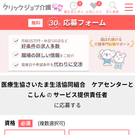
0
0
最近見た求人
お気に入り
求人検索
医療生協さいたま生活協同組合 ケアセンターと
こしん
サービス提供責任者
の
に応募する
資格
必須
(複数選択可)
初任者研修
実務者研修
(ヘルパー2級)
(ヘルパー1級)
介護福祉士
社会福祉士
ケアマネジャー
PT