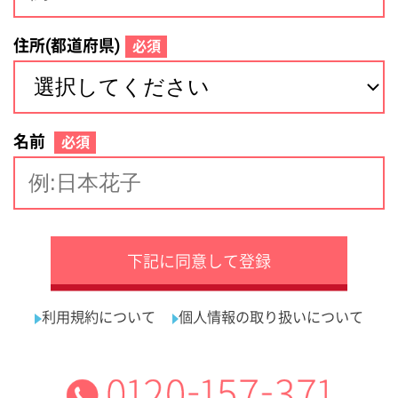
サイトマップ
利用規約
プライバシーポリシー
運営会社
看護師の求人・転職なら
採用ご担当者様へ
『クリックジョブ看護』
介護職求人支援サービス『クリックジョブ介護』運営会社:
ライフワンズ株式会社 ( 厚生労働大臣許可 )13- ユ -303765
Copyright©LifeOnes Ltd. All Rights Reserved