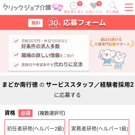
0
0
最近見た求人
お気に入り
求人検索
まどか南行徳
サービススタッフ／経験者採用2
の
に応募する
資格
必須
(複数選択可)
初任者研修
実務者研修
(ヘルパー2級)
(ヘルパー1級)
介護福祉士
社会福祉士
ケアマネジャー
PT
OT
その他・なし