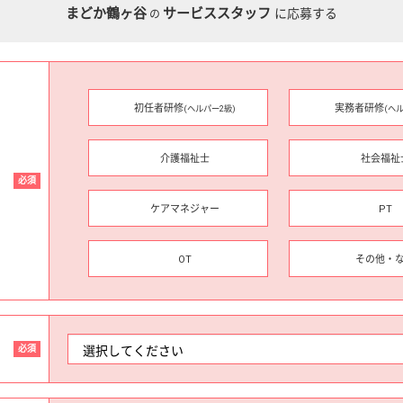
まどか鶴ヶ谷
サービススタッフ
に応募する
の
初任者研修
実務者研修
(ヘルパー2級)
(ヘ
介護福祉士
社会福祉
必須
ケアマネジャー
PT
OT
その他・
必須