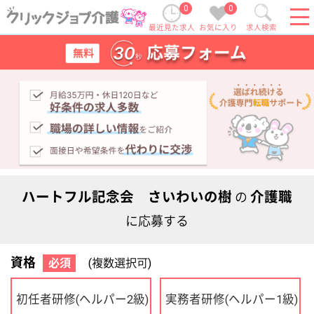
0
0
最近見た求人
お気に入り
求人検索
ハートフル記念会 さいわいの樹
介護職
の
に応募する
資格
必須
(複数選択可)
初任者研修
実務者研修
(ヘルパー2級)
(ヘルパー1級)
介護福祉士
社会福祉士
ケアマネジャー
PT
OT
その他・なし