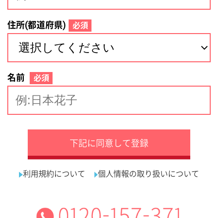
サイトマップ
利用規約
プライバシーポリシー
運営会社
看護師の求人・転職なら
採用ご担当者様へ
『クリックジョブ看護』
介護職求人支援サービス『クリックジョブ介護』運営会社:
ライフワンズ株式会社 ( 厚生労働大臣許可 )13- ユ -303765
Copyright©LifeOnes Ltd. All Rights Reserved