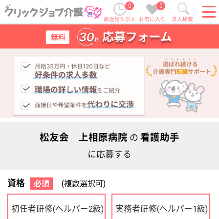
0
0
最近見た求人
お気に入り
求人検索
松友会 上相原病院
看護助手
の
に応募する
資格
必須
(複数選択可)
初任者研修
実務者研修
(ヘルパー2級)
(ヘルパー1級)
介護福祉士
社会福祉士
ケアマネジャー
PT
OT
その他・なし