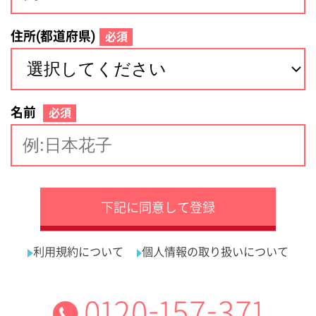
サイトマップ
利用規約
プライバシーポリシー
運営会社
看護師の求人・転職なら
採用ご担当者様へ
『クリックジョブ看護』
介護職求人支援サービス『クリックジョブ介護』運営会社:
ライフワンズ株式会社 ( 厚生労働大臣許可 )13- ユ -303765
Copyright©LifeOnes Ltd. All Rights Reserved