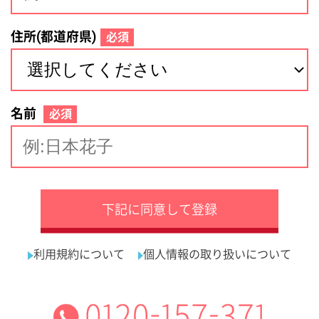
サイトマップ
利用規約
プライバシーポリシー
運営会社
看護師の求人・転職なら
採用ご担当者様へ
『クリックジョブ看護』
介護職求人支援サービス『クリックジョブ介護』運営会社:
ライフワンズ株式会社 ( 厚生労働大臣許可 )13- ユ -303765
Copyright©LifeOnes Ltd. All Rights Reserved