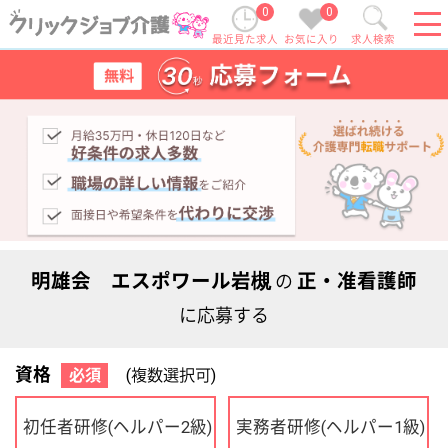
0
0
最近見た求人
お気に入り
求人検索
明雄会 エスポワール岩槻
正・准看護師
の
に応募する
資格
必須
(複数選択可)
初任者研修
実務者研修
(ヘルパー2級)
(ヘルパー1級)
介護福祉士
社会福祉士
ケアマネジャー
PT
OT
その他・なし