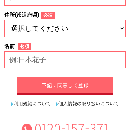
サイトマップ
利用規約
プライバシーポリシー
運営会社
看護師の求人・転職なら
採用ご担当者様へ
『クリックジョブ看護』
介護職求人支援サービス『クリックジョブ介護』運営会社:
ライフワンズ株式会社 ( 厚生労働大臣許可 )13- ユ -303765
Copyright©LifeOnes Ltd. All Rights Reserved