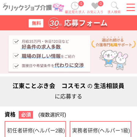
0
0
最近見た求人
お気に入り
求人検索
江東ことぶき会 コスモス
生活相談員
の
に応募する
資格
必須
(複数選択可)
初任者研修
実務者研修
(ヘルパー2級)
(ヘルパー1級)
介護福祉士
社会福祉士
ケアマネジャー
PT
OT
その他・なし