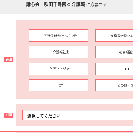
諭心会 吹田千寿園
介護職
に応募する
の
初任者研修
実務者研修
(ヘルパー2級)
(ヘ
介護福祉士
社会福祉
必須
ケアマネジャー
PT
OT
その他・
必須