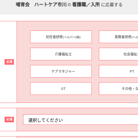
哺育会 ハートケア市川
看護職／入所
に応募する
の
初任者研修
実務者研修
(ヘルパー2級)
(ヘ
介護福祉士
社会福祉
必須
ケアマネジャー
PT
OT
その他・
必須