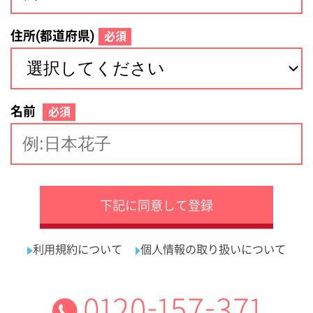
サイトマップ
利用規約
プライバシーポリシー
運営会社
看護師の求人・転職なら
採用ご担当者様へ
『クリックジョブ看護』
介護職求人支援サービス『クリックジョブ介護』運営会社:
ライフワンズ株式会社 ( 厚生労働大臣許可 )13- ユ -303765
Copyright©LifeOnes Ltd. All Rights Reserved