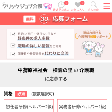
0
0
最近見た求人
お気に入り
求人検索
中蒲原福祉会 横雲の里
介護職
の
に応募する
資格
必須
(複数選択可)
初任者研修
実務者研修
(ヘルパー2級)
(ヘルパー1級)
介護福祉士
社会福祉士
ケアマネジャー
PT
OT
その他・なし