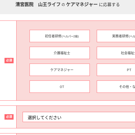
清宮医院 山王ライフ
ケアマネジャー
に応募する
の
初任者研修
実務者研修
(ヘルパー2級)
(ヘ
介護福祉士
社会福祉
必須
ケアマネジャー
PT
OT
その他・
必須