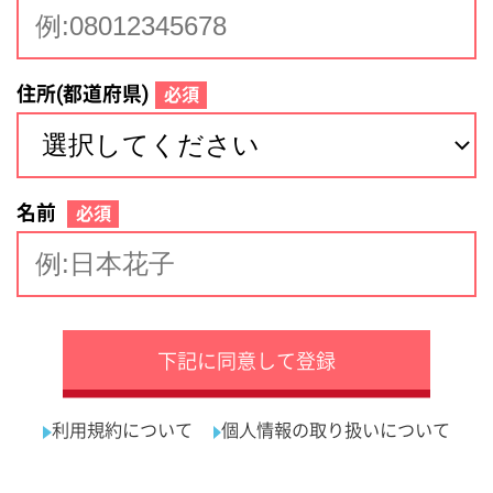
サイトマップ
利用規約
プライバシーポリシー
運営会社
看護師の求人・転職なら
採用ご担当者様へ
『クリックジョブ看護』
介護職求人支援サービス『クリックジョブ介護』運営会社:
ライフワンズ株式会社 ( 厚生労働大臣許可 )13- ユ -303765
Copyright©LifeOnes Ltd. All Rights Reserved