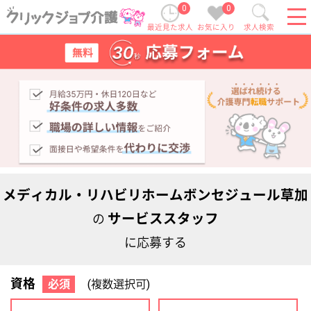
0
0
最近見た求人
お気に入り
求人検索
メディカル・リハビリホームボンセジュール草加
サービススタッフ
の
に応募する
資格
必須
(複数選択可)
初任者研修
実務者研修
(ヘルパー2級)
(ヘルパー1級)
介護福祉士
社会福祉士
ケアマネジャー
PT