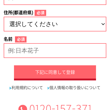
サイトマップ
利用規約
プライバシーポリシー
運営会社
看護師の求人・転職なら
採用ご担当者様へ
『クリックジョブ看護』
介護職求人支援サービス『クリックジョブ介護』運営会社:
ライフワンズ株式会社 ( 厚生労働大臣許可 )13- ユ -303765
Copyright©LifeOnes Ltd. All Rights Reserved