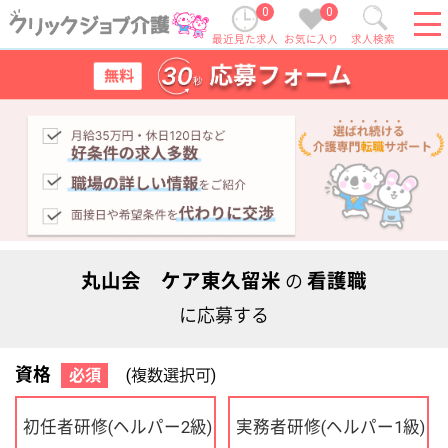
0
0
最近見た求人
お気に入り
求人検索
丸山会 ケア東久留米
看護職
の
に応募する
資格
必須
(複数選択可)
初任者研修
実務者研修
(ヘルパー2級)
(ヘルパー1級)
介護福祉士
社会福祉士
ケアマネジャー
PT
OT
その他・なし