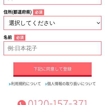
サイトマップ
利用規約
プライバシーポリシー
運営会社
看護師の求人・転職なら
採用ご担当者様へ
『クリックジョブ看護』
介護職求人支援サービス『クリックジョブ介護』運営会社:
ライフワンズ株式会社 ( 厚生労働大臣許可 )13- ユ -303765
Copyright©LifeOnes Ltd. All Rights Reserved